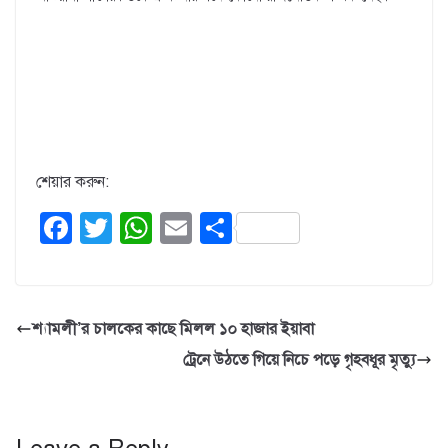
শেয়ার করুন:
F
T
W
E
S
a
wi
h
m
h
c
tt
at
ail
ar
e
er
s
e
শ্যামলী’র চালকের কাছে মিলল ১০ হাজার ইয়াবা
b
A
ট্রেনে উঠতে গিয়ে নিচে পড়ে গৃহবধূর মৃত্যু
o
p
o
p