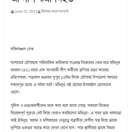
June 15, 2019
সিনিয়র করেস্পন্ডেন্ট
দক্ষিণাঞ্চল ডেস্ক
যশোরের চৌগাছায় পারিবারিক জমিজমা সংক্রান্ত বিরোধের জের ধরে মমিনুর
রহমান (৫০) নামে এক আওয়ামী লীগ কর্মীকে কুপিয়ে হত্যা করেছে
প্রতিপক্ষরা। গতকাল শুক্রবার দুপুর ১২টার দিকে চৌগাছা উপজেলা সদরের
লস্কারপুর গ্রামে এ ঘটনা ঘটে। মমিনুর ওই গ্রামের ইসমাইল হোসেনের
ছেলে।
পুলিশ ও প্রত্যক্ষদর্শীদের সঙ্গে কথা বলে জানা গেছে, সকালে নিজের
বিরোধপূর্ণ পুকুরে নেট দিয়ে ঘেরাও করছিলেন মমিনুর। এ সময় তার খালাতো
ভাই ইউনুছ, আলম ও মশিয়ারের নেতৃত্বে সন্ত্রাসীরা দেশীয় অস্ত্র দিয়ে তাকে
কুপিয়ে গুরুতর আহত করে ফেলে রেখে যান। পরে স্থানীয়রা তাকে উদ্ধার