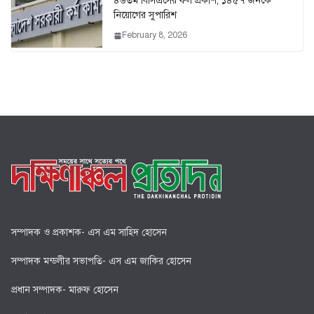
৪৬তম বিসিএসের ফল প্রকাশ, ১৪৫৭ জনকে
নিয়োগের সুপারিশ
February 8, 2026
সম্পাদক ও প্রকাশক- এস এম সাহিদ হোসেন
সম্পাদক মন্ডলীর সভাপতি- এস এম জাকির হোসেন
প্রধান সম্পাদক- মারুফ হোসেন