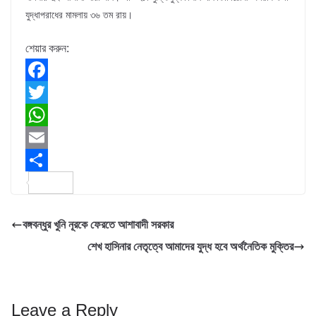
যুদ্ধাপরাধের মামলায় ৩৬ তম রায়।
শেয়ার করুন:
F
a
T
c
w
W
e
i
h
E
b
t
a
m
S
o
t
t
a
h
বঙ্গবন্ধুর খুনি নূরকে ফেরতে আশাবাদী সরকার
o
e
s
i
a
শেখ হাসিনার নেতৃত্বে আমাদের যুদ্ধ হবে অর্থনৈতিক মুক্তির
k
r
A
l
r
p
e
p
Leave a Reply