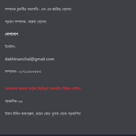
সম্পাদক মন্ডলীর সভাপতি- এস এম জাকির হোসেন
প্রধান সম্পাদক- মারুফ হোসেন
যোগাযোগ
ইমেইল-
dakhinanchal@gmail.com
সম্পাদক- ০১৭১১৩০৮৫৮৩
বাংলাদেশ সরকার কর্তৃক নিবন্ধিত অনলাইন নিউজ পোর্টাল
আঞ্চলিক-২৬
ইমান উদ্দিন কমপ্লেক্স, রয়েল মোড় খুলনা থেকে প্রকাশিত