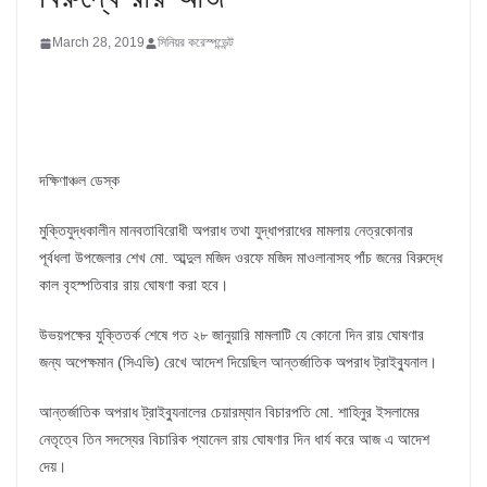
March 28, 2019
সিনিয়র করেস্পন্ডেন্ট
দক্ষিণাঞ্চল ডেস্ক
মুক্তিযুদ্ধকালীন মানবতাবিরোধী অপরাধ তথা যুদ্ধাপরাধের মামলায় নেত্রকোনার
পূর্বধলা উপজেলার শেখ মো. আব্দুল মজিদ ওরফে মজিদ মাওলানাসহ পাঁচ জনের বিরুদ্ধে
কাল বৃহস্পতিবার রায় ঘোষণা করা হবে।
উভয়পক্ষের যুক্তিতর্ক শেষে গত ২৮ জানুয়ারি মামলাটি যে কোনো দিন রায় ঘোষণার
জন্য অপেক্ষমান (সিএভি) রেখে আদেশ দিয়েছিল আন্তর্জাতিক অপরাধ ট্রাইব্যুনাল।
আন্তর্জাতিক অপরাধ ট্রাইব্যুনালের চেয়ারম্যান বিচারপতি মো. শাহিনুর ইসলামের
নেতৃত্বে তিন সদস্যের বিচারিক প্যানেল রায় ঘোষণার দিন ধার্য করে আজ এ আদেশ
দেয়।