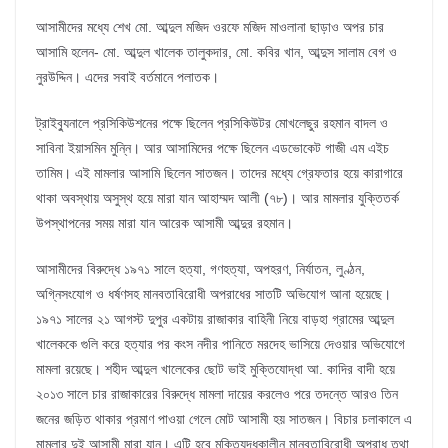
আসামীদের মধ্যে শেখ মো. আব্দুল মজিদ ওরফে মজিদ মাওলানা ছাড়াও অপর চার
আসামি হলেন- মো. আব্দুল খালেক তালুকদার, মো. কবির খান, আব্দুস সালাম বেগ ও
নুরউদ্দিন। এদের সবাই বর্তমানে পলাতক।
ট্রাইব্যুনালে প্রসিকিউশনের পক্ষে ছিলেন প্রসিকিউটর মোখলেছুর রহমান বাদল ও
সাবিনা ইয়াসমিন মুন্নি। আর আসামিদের পক্ষে ছিলেন এডভোকেট গাজী এম এইচ
তামিম। এই মামলার আসামি ছিলেন সাতজন। তাদের মধ্যে গ্রেফতার হয়ে কারাগারে
থাকা অবস্থায় অসুস্থ হয়ে মারা যান আহাম্মদ আলী (৭৮)। আর মামলার যুক্তিতর্ক
উপস্থাপনের সময় মারা যান আরেক আসামী আব্দুর রহমান।
আসামীদের বিরুদ্ধে ১৯৭১ সালে হত্যা, গণহত্যা, অপহরণ, নির্যাতন, লুণ্ঠন,
অগ্নিসংযোগ ও ধর্ষণসহ মানবতাবিরোধী অপরাধের সাতটি অভিযোগ আনা হয়েছে।
১৯৭১ সালের ২১ আগস্ট দুপুর একটায় রাজাকার বাহিনী নিয়ে বাড়হা গ্রামের আব্দুল
খালেককে গুলি করে হত্যার পর কংস নদীর পানিতে মরদেহ ভাসিয়ে দেওয়ার অভিযোগে
মামলা রয়েছে। শহীদ আব্দুল খালেকের ছোট ভাই মুক্তিযোদ্ধা আ. কাদির বাদী হয়ে
২০১৩ সালে চার রাজাকারের বিরুদ্ধে মামলা দায়ের করলেও পরে তদন্তে আরও তিন
জনের জড়িত থাকার প্রমাণ পাওয়া গেলে মোট আসামী হয় সাতজন। বিচার চলাকালে এ
মামলার দুই আসামী মারা যান। এটি হবে মুক্তিযুদ্ধকালীন মানবতাবিরোধী অপরাধ তথা