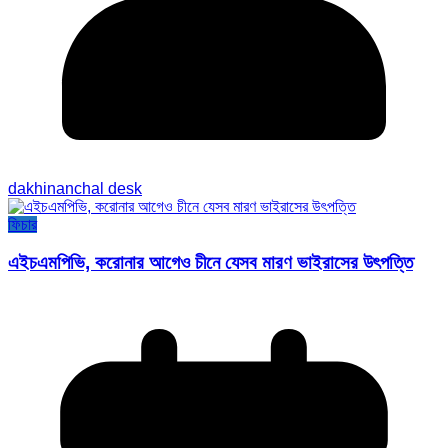
dakhinanchal desk
ফিচার
এইচএমপিভি, করোনার আগেও চীনে যেসব মারণ ভাইরাসের উৎপত্তি