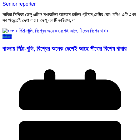
Senior reporter
সাবিয়া সিদ্দিকা ডেঙ্গু এডিস মশাবাহিত ভাইরাস জনিত গ্রীষ্মমণ্ডলীয় রোগ যদিও এটি এখন
সব ঋতুতেই দেখা যায়। ডেঙ্গু একটি ভাইরাস, যা
ফিচার
বাংলায় পিঠা-পুলি, বিশ্বের অনেক দেশেই আছে শীতের বিশেষ খাবার