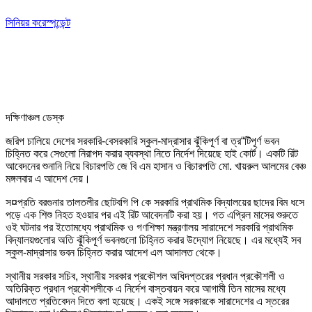
সিনিয়র করেস্পন্ডেন্ট
দক্ষিণাঞ্চল ডেস্ক
জরিপ চালিয়ে দেশের সরকারি-বেসরকারি স্কুল-মাদ্রাসার ঝুঁকিপূর্ণ বা ত্র“টিপূর্ণ ভবন
চিহ্নিত করে সেগুলো নিরাপদ করার ব্যবস্থা নিতে নির্দেশ দিয়েছে হাই কোর্ট। একটি রিট
আবেদনের শুনানি নিয়ে বিচারপতি জে বি এম হাসান ও বিচারপতি মো. খায়রুল আলমের বেঞ্চ
মঙ্গলবার এ আদেশ দেয়।
স¤প্রতি বরগুনার তালতলীর ছোটবগি পি কে সরকারি প্রাথমিক বিদ্যালয়ের ছাদের বিম ধসে
পড়ে এক শিশু নিহত হওয়ার পর এই রিট আবেদনটি করা হয়। গত এপ্রিল মাসের শুরুতে
ওই ঘটনার পর ইতোমধ্যে প্রাথমিক ও গণশিক্ষা মন্ত্রণালয় সারাদেশে সরকারি প্রাথমিক
বিদ্যালয়গুলোর অতি ঝুঁকিপূর্ণ ভবনগুলো চিহ্নিত করার উদ্যোগ নিয়েছে। এর মধ্যেই সব
স্কুল-মাদ্রাসার ভবন চিহ্নিত করার আদেশ এল আদালত থেকে।
স্থানীয় সরকার সচিব, স্থানীয় সরকার প্রকৌশল অধিদপ্তরের প্রধান প্রকৌশলী ও
অতিরিক্ত প্রধান প্রকৌশলীকে এ নির্দেশ বাস্তবায়ন করে আগামী তিন মাসের মধ্যে
আদালতে প্রতিবেদন দিতে বলা হয়েছে। একই সঙ্গে সরকারকে সারাদেশের এ স্তরের