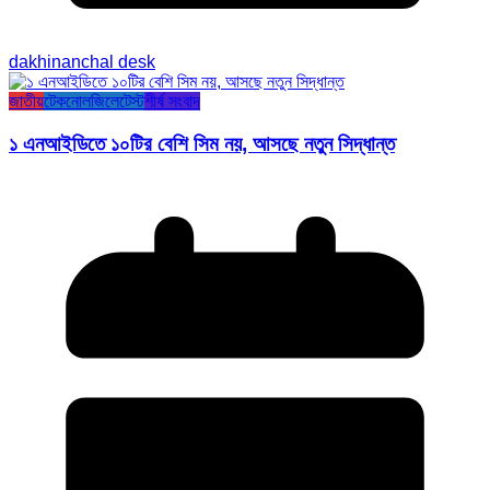
dakhinanchal desk
জাতীয়
টেকনোলজি
লেটেস্ট
শীর্ষ সংবাদ
১ এনআইডিতে ১০টির বেশি সিম নয়, আসছে নতুন সিদ্ধান্ত