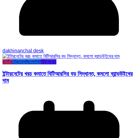
dakhinanchal desk
জাতীয়
টেকনোলজি
লেটেস্ট
শীর্ষ সংবাদ
ইন্টারনেটের খরচ কমাতে বিটিআরসির বড় সিদ্ধান্ত, কমলো ব্যান্ডউইথের
দাম