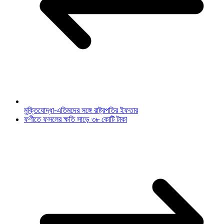
মুক্তিযোদ্ধা-এতিমদের সঙ্গে রাষ্ট্রপতির ইফতার
ফণীতে ফসলের ক্ষতি সাড়ে ৩৮ কোটি টাকা