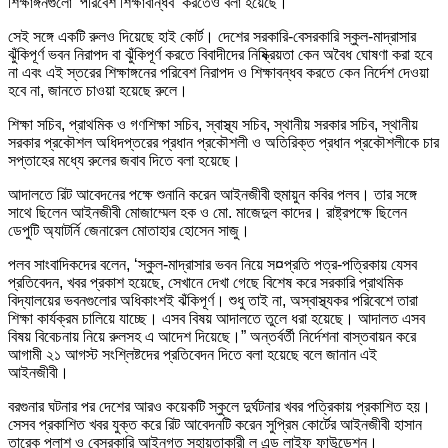
শিক্ষাঙ্গনগুলো ‘পরিবেশ শিক্ষাবান্ধব’ করতেও বলা হয়েছে।
সেই সঙ্গে একটি রুলও দিয়েছে হাই কোর্ট। দেশের সরকারি-বেসরকারি স্কুল-মাদ্রাসার
ঝুঁকিপূর্ণ ভবন নিরাপদ বা ঝুঁকিপূর্ণ করতে বিবাদীদের নিষ্ক্রিয়তা কেন অবৈধ ঘোষণা করা হবে
না এবং এই স্তরের শিক্ষাঙ্গনের পরিবেশ নিরাপদ ও শিক্ষাবন্ধব করতে কেন নির্দেশ দেওয়া
হবে না, জানতে চাওয়া হয়েছে রুলে।
শিক্ষা সচিব, প্রাথমিক ও গণশিক্ষা সচিব, স্বাস্থ্য সচিব, স্থানীয় সরকার সচিব, স্থানীয়
সরকার প্রকৌশল অধিদপ্তরের প্রধান প্রকৌশলী ও অতিরিক্ত প্রধান প্রকৌশলীকে চার
সপ্তাহের মধ্যে রুলের জবাব দিতে বলা হয়েছে।
আদালতে রিট আবেদনের পক্ষে শুনানি করেন আইনজীবী হুমায়ুন কবির পল­ব। তার সঙ্গে
সাথে ছিলেন আইনজীবী মোজাম্মেল হক ও মো. মাজেদুল কাদের। রাষ্ট্রপক্ষে ছিলেন
ডেপুটি অ্যাটর্নি জেনারেল মোতাহার হোসেন সাজু।
পল­ব সাংবাদিকদের বলেন, ‘স্কুল-মাদ্রাসার ভবন নিয়ে স¤প্রতি পত্র-পত্রিকায় যেসব
প্রতিবেদন, খবর প্রকাশ হয়েছে, সেখানে দেখা গেছে বিশেষ করে সরকারি প্রাথমিক
বিদ্যালয়ের ভবনগুলোর অধিকাংশই ঝঁকিপূর্ণ। শুধু তাই না, অস্বাস্থ্যকর পরিবেশে তারা
শিক্ষা কার্যক্রম চালিয়ে যাচ্ছে। এসব বিষয় আদালতে তুলে ধরা হয়েছে। আদালত এসব
বিষয় বিবেচনায় নিয়ে রুলসহ এ আদেশ দিয়েছে।” অন্তর্বর্তী নির্দেশনা বাস্তবায়ন করে
আগামী ২১ আগস্ট সংশ্লিষ্টদের প্রতিবেদন দিতে বলা হয়েছে বলে জানান এই
আইনজীবী।
বরগুনার ঘটনার পর দেশের আরও কয়েকটি স্কুলে দুর্ঘটনার খবর পত্রিকায় প্রকাশিত হয়।
সেসব প্রকাশিত খবর যুক্ত করে রিট আবেদনটি করেন সুপ্রিম কোর্টের আইনজীবী হাসান
তারেক পলাশ ও বেসরকারি আইনগত সহায়তাকারী ল এন্ড লাইফ ফাউন্ডেশন।