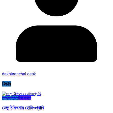
dakhinanchal desk
ফিচার
ফিচার
লেটেস্ট
শীর্ষ সংবাদ
ডেঙ্গু চিকিৎসায় হোমিওপ্যাথি