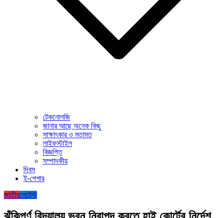
টেকনোলজি
জানার আছে অনেক কিছু
সাক্ষাৎকার ও মতামত
লাইফস্টাইল
বিজ্ঞপ্তি
সম্পাদকীয়
দিবস
ই-পেপার
জাতীয়
লেটেস্ট
ঝুঁকিপূর্ণ বিদ্যালয় ভবন নিরাপদ করতে হাই কোর্টের নির্দেশ