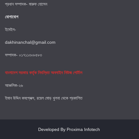
প্রধান সম্পাদক- মারুফ হোসেন
যোগাযোগ
ইমেইল-
dakhinanchal@gmail.com
সম্পাদক- ০১৭১১৩০৮৫৮৩
বাংলাদেশ সরকার কর্তৃক নিবন্ধিত অনলাইন নিউজ পোর্টাল
আঞ্চলিক-২৬
ইমান উদ্দিন কমপ্লেক্স, রয়েল মোড় খুলনা থেকে প্রকাশিত
Developed By Proxima Infotech