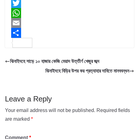
F
a
T
c
w
W
e
i
h
E
b
t
a
m
S
o
t
t
a
h
ঝিনাইদহে সাড়ে ১০ হাজার কেজি মেয়াদ উত্তীর্ণ খেজুর জব্দ
o
e
s
i
a
ঝিনাইদহে বিড়ির উপর কর প্রত্যাহার দাবিতে মানববন্ধন
k
r
A
l
r
p
e
p
Leave a Reply
Your email address will not be published.
Required fields
are marked
*
Comment
*