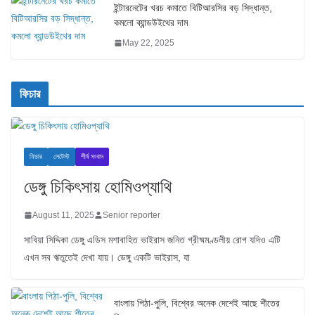
ইন্টারনেটের খরচ কমাতে বিটিআরসির বড় সিদ্ধান্ত,
কমলো ব্যান্ডউইথের দাম
May 22, 2025
ফিচার
ফিচার
লেটেস্ট
শীর্ষ সংবাদ
ডেঙ্গু চিকিৎসায় হোমিওপ্যাথি
August 11, 2025
Senior reporter
সাবিয়া সিদ্দিকা ডেঙ্গু এডিস মশাবাহিত ভাইরাস জনিত গ্রীষ্মমণ্ডলীয় রোগ যদিও এটি
এখন সব ঋতুতেই দেখা যায়। ডেঙ্গু একটি ভাইরাস, যা
বাংলায় পিঠা-পুলি, বিশ্বের অনেক দেশেই আছে শীতের