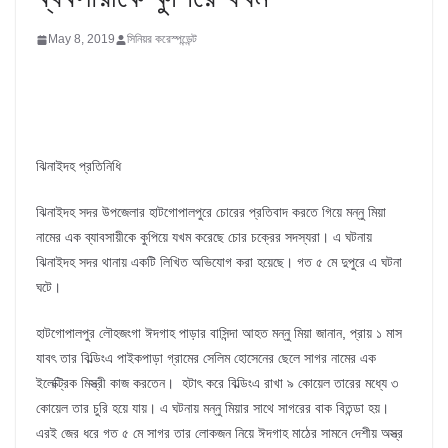
May 8, 2019
সিনিয়র করেস্পন্ডেন্ট
ঝিনাইদহ প্রতিনিধি
ঝিনাইদহ সদর উপজেলার হাটগোপালপুরে চোরের প্রতিবাদ করতে গিয়ে মন্নু মিয়া
নামের এক ব্যাবসায়ীকে কুপিয়ে যখম করেছে চোর চক্রের সদস্যরা। এ ঘটনায়
ঝিনাইদহ সদর থানায় একটি লিখিত অভিযোগ করা হয়েছে। গত ৫ মে দুপুরে এ ঘটনা
ঘটে।
হাটগোপালপুর লৌহজংগা ঈদগাহ পাড়ার বাসিন্দা আহত মন্নু মিয়া জানান, প্রায় ১ মাস
যাবৎ তার বিল্ডিংএ পাইকপাড়া গ্রামের সেলিম হোসেনের ছেলে সাগর নামের এক
ইলেক্ট্রিক মিস্ত্রী কাজ করতেন। হটাৎ করে বিল্ডিংএ রাখা ৯ কোয়েল তারের মধ্যে ৩
কোয়েল তার চুরি হয়ে যায়। এ ঘটনায় মন্নু মিয়ার সাথে সাগরের বাক বিতন্ডা হয়।
এরই জের ধরে গত ৫ মে সাগর তার লোকজন নিয়ে ঈদগাহ মাঠের সামনে দেশীয় অস্ত্র