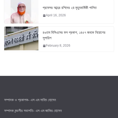
প্রফেসর আব্দুর রশিদের ২য় মৃত্যুবার্ষিকী পালিত
April 16, 2026
৪৬তম বিসিএসের ফল প্রকাশ, ১৪৫৭ জনকে নিয়োগের
সুপারিশ
February 8, 2026
সম্পাদক ও প্রকাশক- এস এম সাহিদ হোসেন
সম্পাদক মন্ডলীর সভাপতি- এস এম জাকির হোসেন