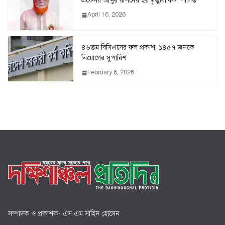
প্রফেসর আব্দুর রশিদের ২য় মৃত্যুবার্ষিকী পালিত
April 16, 2026
৪৬তম বিসিএসের ফল প্রকাশ, ১৪৫৭ জনকে
নিয়োগের সুপারিশ
February 8, 2026
সম্পাদক ও প্রকাশক- এস এম সাহিদ হোসেন