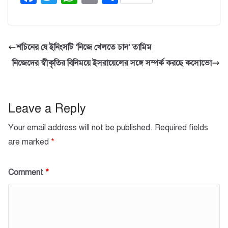
a
wi
h
m
h
c
tt
at
ail
ar
e
er
s
e
শচিনের যে ইনিংসটি ‘নিজে খেলতে চান’ তামিম
b
A
নিজেদের স্বীকৃতির বিনিময়ে ইসরায়েলের সঙ্গে সম্পর্ক করছে কসোভো
o
p
o
p
k
Leave a Reply
Your email address will not be published.
Required fields
are marked
*
Comment
*