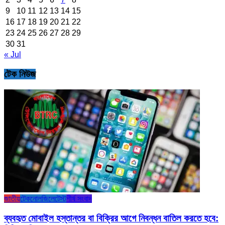
9
10
11
12
13
14
15
16
17
18
19
20
21
22
23
24
25
26
27
28
29
30
31
« Jul
টেক নিউজ
জাতীয়
টেকনোলজি
লেটেস্ট
শীর্ষ সংবাদ
ব্যবহৃত মোবাইল হস্তান্তর বা বিক্রির আগে নিবন্ধন বাতিল করতে হবে: