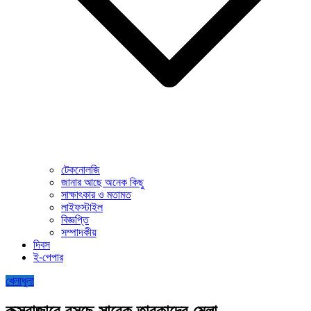
টেকনোলজি
জানার আছে অনেক কিছু
সাক্ষাৎকার ও মতামত
লাইফস্টাইল
বিজ্ঞপ্তি
সম্পাদকীয়
দিবস
ই-পেপার
খেলাধুলা
কক্সবাজারে বসছে সাবেক তারকাদের মেলা