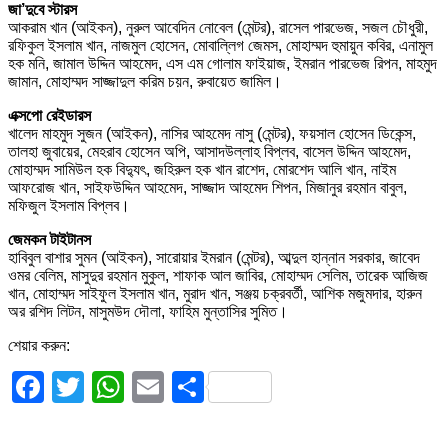
জা’দুবে স্টারস
আকরাম খান (আইকন), নুরুল আবেদিন নোবেল (মেন্টর), রাসেল পারভেজ, সজল চৌধুরী,
রফিকুল ইসলাম খান, নাজমুল হোসেন, মোবাল্লিগ জেমস, মোহাম্মদ হুমায়ুন কবির, এনামুল
হক মনি, জামাল উদ্দিন আহমেদ, এস এম গোলাম ফাইয়াজ, ইমরান পারভেজ রিপন, মাহমুদ
জামান, মোহাম্মদ সাজ্জাদুল করিম চয়ন, রুবায়েত জামিল।
এক্সপো রেইডারস
খালেদ মাহমুদ সুজন (আইকন), নাসির আহমেদ নাসু (মেন্টর), ফয়সাল হোসেন ডিকেন্স,
তালহা জুবায়ের, মেহরাব হোসেন অপি, আসাদউল্লাহ বিপ্লব, বাসেল উদ্দিন আহমেদ,
মোহাম্মদ সামিউল হক বিদ্যুৎ, জহিরুল হক খান রাশেদ, মোরশেদ আলি খান, নাইম
আফরোজ খান, সাইফউদ্দিন আহমেদ, সাজ্জাদ আহমেদ শিপন, মিজানুর রহমান বাবুল,
মফিজুল ইসলাম বিপ্লব।
জেমকন টাইটানস
হাবিবুল বাশার সুমন (আইকন), সারোয়ার ইমরান (মেন্টর), আব্দুল হান্নান সরকার, জাবেদ
ওমর বেলিম, মাসুদুর রহমান মুকুল, শাফাক আল জাবির, মোহাম্মদ সেলিম, তারেক আজিজ
খান, মোহাম্মদ সাইফুল ইসলাম খান, মুরাদ খান, সঞ্জয় চক্রবর্তী, আশিক মজুমদার, হারুন
অর রশিদ লিটন, মাসুমউদ দৌলা, ফাহিম মুন্তাসির সুমিত।
শেয়ার করুন:
Facebook
Twitter
WhatsApp
Email
Share