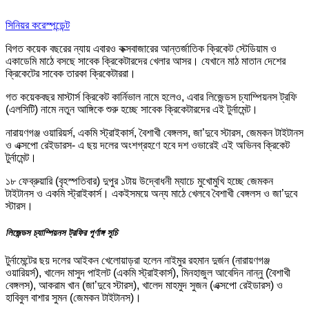
সিনিয়র করেস্পন্ডেন্ট
বিগত কয়েক বছরের ন্যায় এবারও কক্সবাজারের আন্তর্জাতিক ক্রিকেট স্টেডিয়াম ও
একাডেমি মাঠে বসছে সাবেক ক্রিকেটারদের খেলার আসর। যেখানে মাঠ মাতান দেশের
ক্রিকেটের সাবেক তারকা ক্রিকেটাররা।
গত কয়েকবছর মাস্টার্স ক্রিকেট কার্নিভাল নামে হলেও, এবার লিজেন্ডস চ্যাম্পিয়নস ট্রফি
(এলসিটি) নামে নতুন আঙ্গিকে শুরু হচ্ছে সাবেক ক্রিকেটারদের এই টুর্নামেন্ট।
নারায়ণগঞ্জ ওয়ারিয়র্স, একমি স্ট্রাইকার্স, বৈশাখী বেঙ্গলস, জা’দুবে স্টারস, জেমকন টাইটানস
ও এক্সপো রেইডারস- এ ছয় দলের অংশগ্রহণে হবে দশ ওভারেই এই অভিনব ক্রিকেট
টুর্নামেন্ট।
১৮ ফেব্রুয়ারি (বৃহস্পতিবার) দুপুর ১টায় উদ্বোধনী ম্যাচে মুখোমুখি হচ্ছে জেমকন
টাইটানস ও একমি স্ট্রাইকার্স। একইসময়ে অন্য মাঠে খেলবে বৈশাখী বেঙ্গলস ও জা’দুবে
স্টারস।
লিজেন্ডস চ্যাম্পিয়নস ট্রফির পূর্ণাঙ্গ সূচি
টুর্নামেন্টের ছয় দলের আইকন খেলোয়াড়রা হলেন নাইমুর রহমান দুর্জন (নারায়ণগঞ্জ
ওয়ারিয়র্স), খালেদ মাসুদ পাইলট (একমি স্ট্রাইকার্স), মিনহাজুল আবেদিন নান্নু (বৈশাখী
বেঙ্গলস), আকরাম খান (জা’দুবে স্টারস), খালেদ মাহমুদ সুজন (এক্সপো রেইডারস) ও
হাবিবুল বাশার সুমন (জেমকন টাইটানস)।