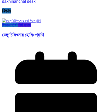
dakhinanchal desk
ফিচার
ফিচার
লেটেস্ট
শীর্ষ সংবাদ
ডেঙ্গু চিকিৎসায় হোমিওপ্যাথি