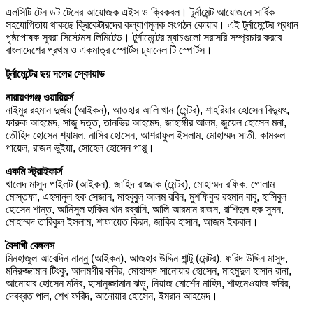
এলসিটি টেন ডট টেনের আয়োজক এইস ও ক্রিকবল। টুর্নামেন্ট আয়োজনে সার্বিক
সহযোগিতায় থাকছে ক্রিকেটারদের কল্যাণমূলক সংগঠন কোয়াব। এই টুর্নামেন্টের প্রধান
পৃষ্ঠপোষক সুবরা সিস্টেমস লিমিটেড। টুর্নামেন্টের ম্যাচগুলো সরাসরি সম্প্রচার করবে
বাংলাদেশের প্রথম ও একমাত্র স্পোর্টস চ্যানেল টি স্পোর্টস।
টুর্নামেন্টের ছয় দলের স্কোয়াড
নারায়ণগঞ্জ ওয়ারিয়র্স
নাইমুর রহমান দুর্জয় (আইকন), আতহার আলি খান (মেন্টর), শাহরিয়ার হোসেন বিদ্যুৎ,
ফারুক আহমেদ, সাজু দত্ত, তানভির আহমেদ, জাহাঙ্গীর আলম, জুয়েল হোসেন মনা,
তৌহিদ হোসেন শ্যামল, নাসির হোসেন, আশরাফুল ইসলাম, মোহাম্মদ সাতী, কামরুল
পায়েল, রাজন ভুইয়া, সোহেল হোসেন পাপ্পু।
একমি স্ট্রাইকার্স
খালেদ মাসুদ পাইলট (আইকন), জাহিদ রাজ্জাক (মেন্টর), মোহাম্মদ রফিক, গোলাম
মোস্তফা, এহসানুল হক সেজান, মাহবুবুল আলম রবিন, মুশফিকুর রহমান বাবু, হাসিবুল
হোসেন শান্ত, আনিসুল হাকিম খান রব্বানি, আলি আরমান রাজন, রাশিদুল হক সুমন,
মোহাম্মদ তারিকুল ইসলাম, শাফায়েত কিরন, জাকির হাসান, আজম ইকবাল।
বৈশাখী বেঙ্গলস
মিনহাজুল আবেদিন নান্নু (আইকন), আজহার উদ্দিন শান্টু (মেন্টর), ফরিদ উদ্দিন মাসুদ,
মনিরুজ্জামান টিংকু, আলমগীর কবির, মোহাম্মদ সানোয়ার হোসেন, মাহমুদুল হাসান রানা,
আনোয়ার হোসেন মনির, হাসানুজ্জামান ঝড়ু, নিয়াজ মোর্শেদ নাহিদ, শাহনেওয়াজ কবির,
দেবব্রত পাল, শেখ ফরিদ, আনোয়ার হোসেন, ইমরান আহমেদ।