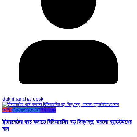
dakhinanchal desk
জাতীয়
টেকনোলজি
লেটেস্ট
শীর্ষ সংবাদ
ইন্টারনেটের খরচ কমাতে বিটিআরসির বড় সিদ্ধান্ত, কমলো ব্যান্ডউইথের
দাম