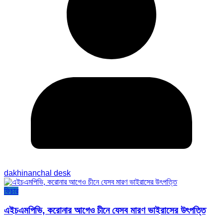
dakhinanchal desk
ফিচার
এইচএমপিভি, করোনার আগেও চীনে যেসব মারণ ভাইরাসের উৎপত্তি