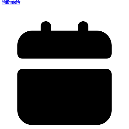
বিটিআরসি