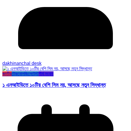
dakhinanchal desk
জাতীয়
টেকনোলজি
লেটেস্ট
শীর্ষ সংবাদ
১ এনআইডিতে ১০টির বেশি সিম নয়, আসছে নতুন সিদ্ধান্ত