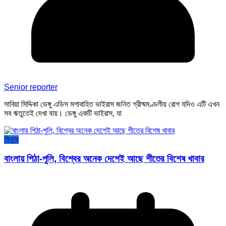
Senior reporter
সাবিয়া সিদ্দিকা ডেঙ্গু এডিস মশাবাহিত ভাইরাস জনিত গ্রীষ্মমণ্ডলীয় রোগ যদিও এটি এখন
সব ঋতুতেই দেখা যায়। ডেঙ্গু একটি ভাইরাস, যা
ফিচার
বাংলায় পিঠা-পুলি, বিশ্বের অনেক দেশেই আছে শীতের বিশেষ খাবার