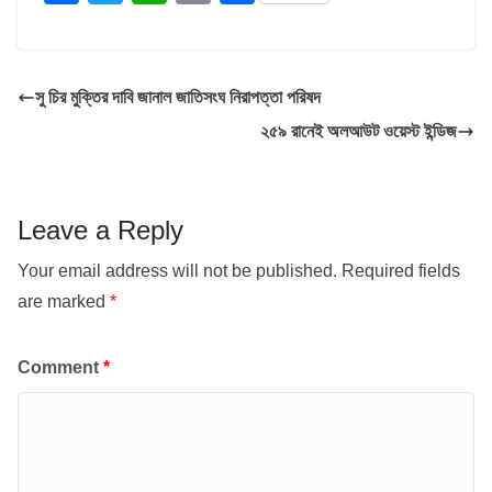
a
wi
h
m
h
c
tt
at
ail
ar
e
er
s
e
সু চির মুক্তির দাবি জানাল জাতিসংঘ নিরাপত্তা পরিষদ
b
A
২৫৯ রানেই অলআউট ওয়েস্ট ইন্ডিজ
o
p
o
p
k
Leave a Reply
Your email address will not be published.
Required fields
are marked
*
Comment
*