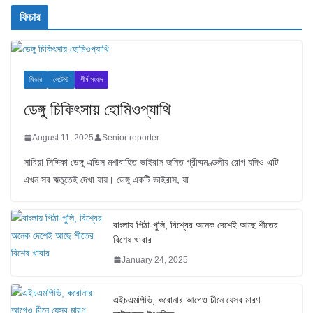
ফিচার
ফিচার
লেটেস্ট
শীর্ষ সংবাদ
ডেঙ্গু চিকিৎসায় হোমিওপ্যাথি
August 11, 2025
Senior reporter
সাবিয়া সিদ্দিকা ডেঙ্গু এডিস মশাবাহিত ভাইরাস জনিত গ্রীষ্মমণ্ডলীয় রোগ যদিও এটি
এখন সব ঋতুতেই দেখা যায়। ডেঙ্গু একটি ভাইরাস, যা
বাংলায় পিঠা-পুলি, বিশ্বের অনেক দেশেই আছে শীতের
বিশেষ খাবার
January 24, 2025
এইচএমপিভি, করোনার আগেও চীনে যেসব মারণ