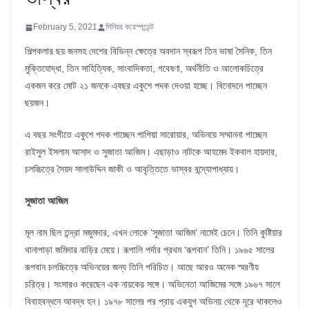
February 5, 2021
সিনিয়র করেস্পন্ডেন্ট
শিল্পকলার ছয় জনসহ দেশের বিভিন্ন ক্ষেত্রে অবদান স্বরূপ তিন ভাষা সৈনিক, তিন
মুক্তিযোদ্ধা, তিন সাহিত্যিক, সাংবাদিকতা, গবেষণা, অর্থনীতি ও আলোকচিত্রে
একজন করে মোট ২১ জনকে এবছর একুশে পদক দেওয়া হচ্ছে। বিনোদনে পাচ্ছেন
ছয়জন।
এ বছর সংগীতে একুশে পদক পাচ্ছেন পাপিয়া সারোয়ার, অভিনয়ে সম্মাননা পাচ্ছেন
রাইসুল ইসলাম আসাদ ও সুজাতা আজিম। এছাড়াও নাটকে আহমেদ ইকবাল হায়দার,
চলচ্চিত্রে সৈয়দ সালাউদ্দিন জাকী ও আবৃত্তিতে ভাস্বর বন্দ্যোপাধ্যায়।
সুজাতা আজিম
মূল নাম ছিল তন্দ্রা মজুমদার, এখন লোকে ‘সুজাতা আজিম’ নামেই চেনে। তিনি কুষ্টিয়ার
থানাপাড়া জমিদার বাড়ির মেয়ে। রূপালি পর্দার প্রথম ‘রূপবান’ তিনি। ১৯৬৫ সালের
রূপবান চলচ্চিত্রে অভিনয়ের জন্য তিনি পরিচিত। আছে আরও অনেক স্মরণীয়
চরিত্র। সংসারও করেছেন এক নায়কের সঙ্গে। অভিনেতা আজিমের সঙ্গে ১৯৬৭ সালে
বিবাহবন্ধনে আবদ্ধ হন। ১৯৭৮ সালের পর প্রায় একযুগ অভিনয় থেকে দূরে থাকলেও