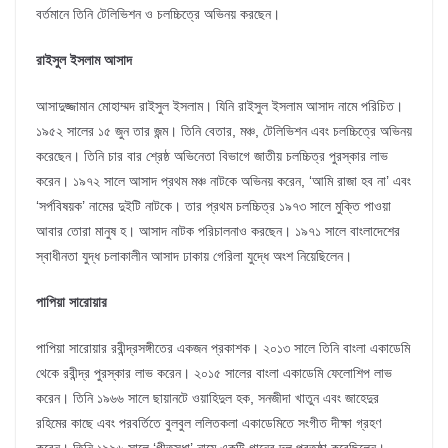
বর্তমানে তিনি টেলিভিশন ও চলচ্চিত্রে অভিনয় করছেন।
রাইসুল ইসলাম আসাদ
আসাদুজ্জামান মোহাম্মদ রাইসুল ইসলাম। যিনি রাইসুল ইসলাম আসাদ নামে পরিচিত।
১৯৫২ সালের ১৫ জুন তার জন্ম। তিনি বেতার, মঞ্চ, টেলিভিশন এবং চলচ্চিত্রে অভিনয়
করেছেন। তিনি চার বার শ্রেষ্ঠ অভিনেতা বিভাগে জাতীয় চলচ্চিত্র পুরস্কার লাভ
করেন। ১৯৭২ সালে আসাদ প্রথম মঞ্চ নাটকে অভিনয় করেন, ‘আমি রাজা হব না’ এবং
‘সর্পবিষয়ক’ নামের দুইটি নাটকে। তার প্রথম চলচ্চিত্র ১৯৭৩ সালে মুক্তি পাওয়া
আবার তোরা মানুষ হ। আসাদ নাটক পরিচালনাও করছেন। ১৯৭১ সালে বাংলাদেশের
স্বাধীনতা যুদ্ধ চলাকালীন আসাদ ঢাকায় গেরিলা যুদ্ধে অংশ নিয়েছিলেন।
পাপিয়া সারোয়ার
পাপিয়া সারোয়ার রবীন্দ্রসঙ্গীতের একজন প্রকাশক। ২০১৩ সালে তিনি বাংলা একাডেমি
থেকে রবীন্দ্র পুরস্কার লাভ করেন। ২০১৫ সালের বাংলা একাডেমি ফেলোশিপ লাভ
করেন। তিনি ১৯৬৬ সালে ছায়ানটে ওয়াহিদুল হক, সনজীদা খাতুন এবং জাহেদুর
রহিমের কাছে এবং পরবর্তিতে বুলবুল ললিতকলা একাডেমিতে সংগীত দীক্ষা গ্রহণ