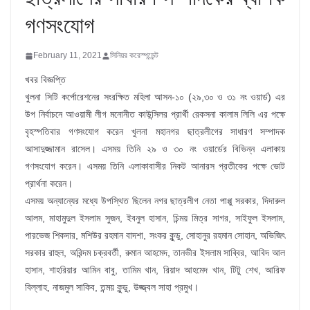
গণসংযোগ
February 11, 2021
সিনিয়র করেস্পন্ডেন্ট
খবর বিজ্ঞপ্তি
খুলনা সিটি কর্পোরেশনের সংরক্ষিত মহিলা আসন-১০ (২৯,৩০ ও ৩১ নং ওয়ার্ড) এর
উপ নির্বাচনে আওয়ামী লীগ মনোনীত কাউন্সিলর প্রার্থী রেকসনা কালাম লিলি এর পক্ষে
বৃহস্পতিবার গণসংযোগ করেন খুলনা মহানগর ছাত্রলীগের সাধারণ সম্পাদক
আসাদুজ্জামান রাসেল। এসময় তিনি ২৯ ও ৩০ নং ওয়ার্ডের বিভিন্ন এলাকায়
গণসংযোগ করেন। এসময় তিনি এলাকাবাসীর নিকট আনারস প্রতীকের পক্ষে ভোট
প্রার্থনা করেন।
এসময় অন্যান্যের মধ্যে উপস্থিত ছিলেন নগর ছাত্রলীগ নেতা পাপ্পু সরকার, দিদারুল
আলম, মাহামুদুল ইসলাম সুজন, ইবনুল হাসান, চিন্ময় মিত্র সাগর, সাইফুল ইসলাম,
পারভেজ শিকদার, মশিউর রহমান বাদশা, সংকর কুন্ডু, সোহানুর রহমান সোহান, অভিজিৎ
সরকার রাহুল, অরিন্দম চক্রবর্তী, রুমান আহমেদ, তানভীর ইসলাম সাব্বির, আবিদ আল
হাসান, শাহরিয়ার আমিন বাবু, তামিম খান, রিয়াদ আহমেদ খান, টিটু শেখ, আরিফ
বিল্লাহ, নাজমুল সাকিব, তন্ময় কুন্ডু, উজ্জ্বল সাহা প্রমুখ।