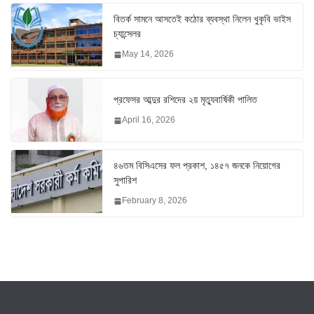
বিতর্ক সামনে আসতেই কঠোর ব্যবস্থা নিলেন খুকৃবি ভাইস
চ্যান্সেলর
May 14, 2026
প্রফেসর আব্দুর রশিদের ২য় মৃত্যুবার্ষিকী পালিত
April 16, 2026
৪৬তম বিসিএসের ফল প্রকাশ, ১৪৫৭ জনকে নিয়োগের
সুপারিশ
February 8, 2026