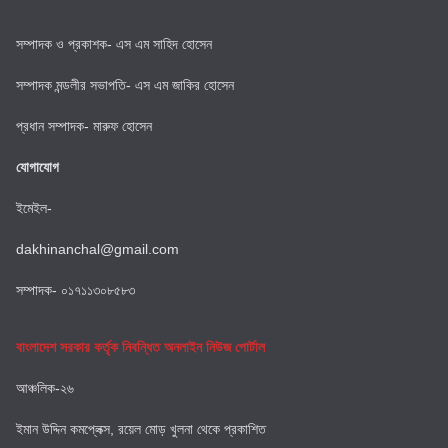
সম্পাদক ও প্রকাশক- এস এম সাহিদ হোসেন
সম্পাদক মন্ডলীর সভাপতি- এস এম জাকির হোসেন
প্রধান সম্পাদক- মারুফ হোসেন
যোগাযোগ
ইমেইল-
dakhinanchal@gmail.com
সম্পাদক- ০১৭১১৩০৮৫৮৩
বাংলাদেশ সরকার কর্তৃক নিবন্ধিত অনলাইন নিউজ পোর্টাল
আঞ্চলিক-২৬
ইমান উদ্দিন কমপ্লেক্স, রয়েল মোড় খুলনা থেকে প্রকাশিত