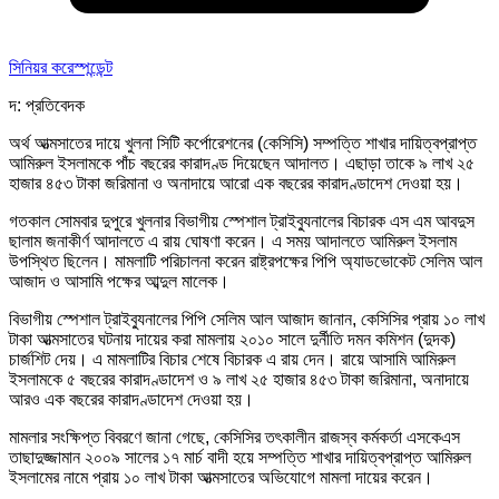
সিনিয়র করেস্পন্ডেন্ট
দ: প্রতিবেদক
অর্থ আত্মসাতের দায়ে খুলনা সিটি কর্পোরেশনের (কেসিসি) সম্পত্তি শাখার দায়িত্বপ্রাপ্ত
আমিরুল ইসলামকে পাঁচ বছরের কারাদণ্ড দিয়েছেন আদালত। এছাড়া তাকে ৯ লাখ ২৫
হাজার ৪৫৩ টাকা জরিমানা ও অনাদায়ে আরো এক বছরের কারাদণ্ডাদেশ দেওয়া হয়।
গতকাল সোমবার দুপুরে খুলনার বিভাগীয় স্পেশাল ট্রাইব্যুনালের বিচারক এস এম আবদুস
ছালাম জনাকীর্ণ আদালতে এ রায় ঘোষণা করেন। এ সময় আদালতে আমিরুল ইসলাম
উপস্থিত ছিলেন। মামলাটি পরিচালনা করেন রাষ্ট্রপক্ষের পিপি অ্যাডভোকেট সেলিম আল
আজাদ ও আসামি পক্ষের আব্দুল মালেক।
বিভাগীয় স্পেশাল ট্রাইব্যুনালের পিপি সেলিম আল আজাদ জানান, কেসিসির প্রায় ১০ লাখ
টাকা আত্মসাতের ঘটনায় দায়ের করা মামলায় ২০১০ সালে দুর্নীতি দমন কমিশন (দুদক)
চার্জশিট দেয়। এ মামলাটির বিচার শেষে বিচারক এ রায় দেন। রায়ে আসামি আমিরুল
ইসলামকে ৫ বছরের কারাদণ্ডাদেশ ও ৯ লাখ ২৫ হাজার ৪৫৩ টাকা জরিমানা, অনাদায়ে
আরও এক বছরের কারাদণ্ডাদেশ দেওয়া হয়।
মামলার সংক্ষিপ্ত বিবরণে জানা গেছে, কেসিসির তৎকালীন রাজস্ব কর্মকর্তা এসকেএস
তাছাদুজ্জামান ২০০৯ সালের ১৭ মার্চ বাদী হয়ে সম্পত্তি শাখার দায়িত্বপ্রাপ্ত আমিরুল
ইসলামের নামে প্রায় ১০ লাখ টাকা আত্মসাতের অভিযোগে মামলা দায়ের করেন।