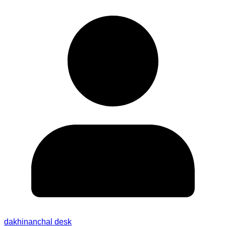
dakhinanchal desk