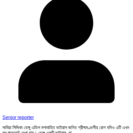
Senior reporter
সাবিয়া সিদ্দিকা ডেঙ্গু এডিস মশাবাহিত ভাইরাস জনিত গ্রীষ্মমণ্ডলীয় রোগ যদিও এটি এখন
সব ঋতুতেই দেখা যায়। ডেঙ্গু একটি ভাইরাস, যা