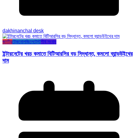
dakhinanchal desk
জাতীয়
টেকনোলজি
লেটেস্ট
শীর্ষ সংবাদ
ইন্টারনেটের খরচ কমাতে বিটিআরসির বড় সিদ্ধান্ত, কমলো ব্যান্ডউইথের
দাম