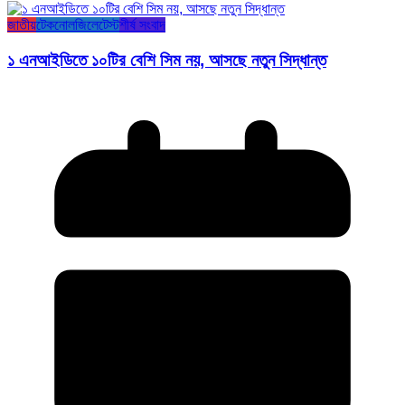
জাতীয়
টেকনোলজি
লেটেস্ট
শীর্ষ সংবাদ
১ এনআইডিতে ১০টির বেশি সিম নয়, আসছে নতুন সিদ্ধান্ত