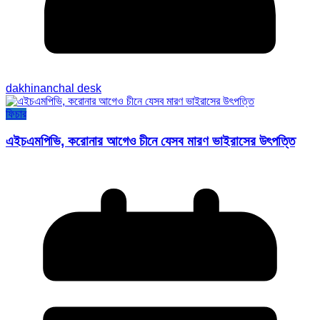
dakhinanchal desk
ফিচার
এইচএমপিভি, করোনার আগেও চীনে যেসব মারণ ভাইরাসের উৎপত্তি