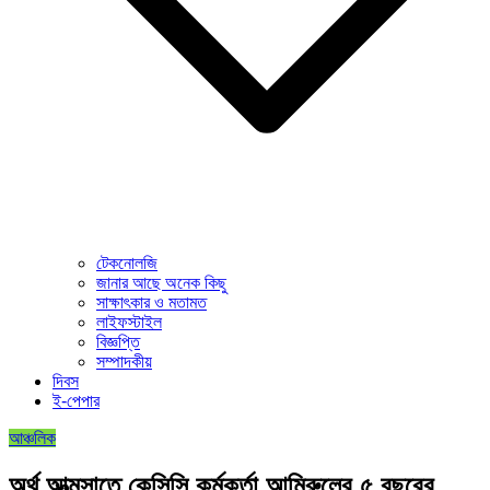
টেকনোলজি
জানার আছে অনেক কিছু
সাক্ষাৎকার ও মতামত
লাইফস্টাইল
বিজ্ঞপ্তি
সম্পাদকীয়
দিবস
ই-পেপার
আঞ্চলিক
অর্থ আত্মসাতে কেসিসি কর্মকর্তা আমিরুলের ৫ বছরের