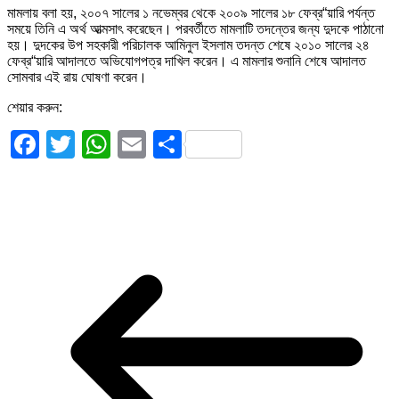
মামলায় বলা হয়, ২০০৭ সালের ১ নভেম্বর থেকে ২০০৯ সালের ১৮ ফেব্র“য়ারি পর্যন্ত
সময়ে তিনি এ অর্থ আত্মসাৎ করেছেন। পরবর্তীতে মামলাটি তদন্তের জন্য দুদকে পাঠানো
হয়। দুদকের উপ সহকারী পরিচালক আমিনুল ইসলাম তদন্ত শেষে ২০১০ সালের ২৪
ফেব্র“য়ারি আদালতে অভিযোগপত্র দাখিল করেন। এ মামলার শুনানি শেষে আদালত
সোমবার এই রায় ঘোষণা করেন।
শেয়ার করুন:
Facebook
Twitter
WhatsApp
Email
Share