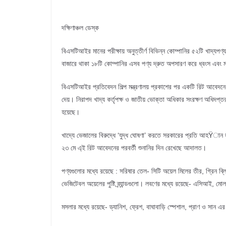
দক্ষিণাঞ্চল ডেস্ক
বিএসটিআইর মানের পরীক্ষায় অনুত্তীর্ণ বিভিন্ন কোম্পানির ৫২টি খাদ্যপণ্য
বাজারে থাকা ১৮টি কোম্পানির এসব পণ্য দ্রুত অপসারণ করে ধ্বংস এবং মান
বিএসটিআইর প্রতিবেদন শিল্প মন্ত্রণালয় প্রকাশের পর একটি রিট আবেদন
দেয়। নিরাপদ খাদ্য কর্তৃপক্ষ ও জাতীয় ভোক্তা অধিকার সংরক্ষণ অধিদপ্
হয়েছে।
খাদ্যে ভেজালের বিরুদ্ধে ‘যুদ্ধ ঘোষণা’ করতে সরকারের প্রতি আহŸা
২৩ মে এ্ই রিট আবেদনের পরবর্তী শুনানির দিন রেখেছে আদালত।
পণ্যগুলোর মধ্যে রয়েছে : সরিষার তেল- সিটি অয়েল মিলের তীর, গ্রিন ব
ভেজিটেবল অয়েলের পুষ্টি ব্র্যান্ডগুলো। লবণের মধ্যে রয়েছে- এসিআই, মোল­বো
মসলার মধ্যে রয়েছে- ড্যানিশ, ফ্রেশ, বাঘাবাড়ি স্পেশাল, প্রাণ ও সান এর গ