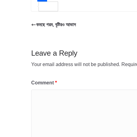
b
t
a
m
S
o
t
t
a
h
কমছে গরম, বৃষ্টিরও আভাস
o
e
s
i
a
k
r
A
l
r
p
e
Leave a Reply
p
Your email address will not be published.
Requir
Comment
*