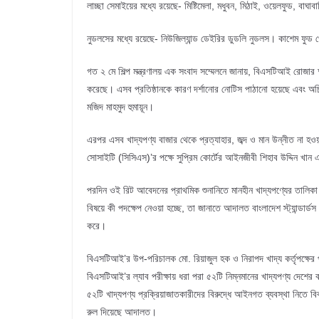
লাচ্ছা সেমাইয়ের মধ্যে রয়েছে- মিষ্টিমেলা, মধুবন, মিঠাই, ওয়েলফুড, বাঘাবাড়
নুডলসের মধ্যে রয়েছে- নিউজিল্যান্ড ডেইরির ডুডলি নুডলস। কাশেম ফুড প্র
গত ২ মে শিল্প মন্ত্রণালয় এক সংবাদ সম্মেলনে জানায়, বিএসটিআই রোজার আগে
করেছে। এসব প্রতিষ্ঠানকে কারণ দর্শানোর নোটিস পাঠানো হয়েছে এবং অচিরে
মজিদ মাহমুদ হুমায়ূন।
এরপর এসব খাদ্যপণ্য বাজার থেকে প্রত্যাহার, জব্দ ও মান উন্নীত না হও
সোসাইটি (সিসিএস)’র পক্ষে সুপ্রিম কোর্টের আইনজীবী শিহাব উদ্দিন খ
পরদিন ওই রিট আবেদনের প্রাথমিক শুনানিতে মানহীন খাদ্যপণ্যের তালিক
বিষয়ে কী পদক্ষেপ নেওয়া হচ্ছে, তা জানাতে আদালত বাংলাদেশ স্ট্যান্ডার্ডস
করে।
বিএসটিআই’র উপ-পরিচালক মো. রিয়াজুল হক ও নিরাপদ খাদ্য কর্তৃপক্ষের 
বিএসটিআই’র ল্যাব পরীক্ষায় ধরা পরা ৫২টি নিম্নমানের খাদ্যপণ্য দেশের ব
৫২টি খাদ্যপণ্য প্রক্রিয়াজাতকারীদের বিরুদ্ধে আইনগত ব্যবস্থা নিতে বি
রুল দিয়েছে আদালত।