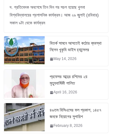
দ. প্রতিবেদক অবশেষে তিন দিন পর সচল হয়েছে খুলনা
বিশ্ববিদ্যালয়ের প্রশাসনিক কার্যক্রম। আজ ২৬ জুুলাই (রবিবার)
সকাল ৯টা থেকে কার্যক্রম
বিতর্ক সামনে আসতেই কঠোর ব্যবস্থা
নিলেন খুকৃবি ভাইস চ্যান্সেলর
May 14, 2026
প্রফেসর আব্দুর রশিদের ২য়
মৃত্যুবার্ষিকী পালিত
April 16, 2026
৪৬তম বিসিএসের ফল প্রকাশ, ১৪৫৭
জনকে নিয়োগের সুপারিশ
February 8, 2026