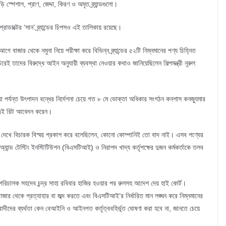
ি স্পেশাল, প্রাণ, জেদ্দা, কিরণ ও অমৃত ব্র্যান্ডগুলো।
োডাক্টের ‘সান’ ব্র্যান্ডের চিপসও এই তালিকায় রয়েছে।
 বাজার থেকে নমুনা নিয়ে পরীক্ষা করে বিভিন্ন ব্র্যান্ডের ৫২টি নিম্নমানের পণ্য চিহ্নিত
ই তাদের বিরুদ্ধে আইন অনুযায়ী ব্যবস্থা নেওয়ার কথাও জানিয়েছিলেন শিল্পমন্ত্রী নূরুল
য়া পর্যন্ত উৎপাদন বন্ধের নির্দেশনা চেয়ে গত ৮ মে ভোক্তা অধিকার সংগঠন কনশাস কনজ্যুমার
ান এই রিট আবেদন করেন।
া দেখে বিচারক বিস্ময় প্রকাশ করে বলেছিলেন, কোনো কোম্পানিই তো বাদ নাই। এসব পণ্যের
 অ্যান্ড টেস্টিং ইনস্টিটিউশন (বিএসটিআই) ও নিরাপদ খাদ্য কর্তৃপক্ষের দুজন কর্মকর্তাকে তলব
পরিচালক সহদেব চন্দ্র সাহা রবিবার হাজির হওয়ার পর রুলসহ আদেশ দেয় হাই কোর্ট।
াজার থেকে প্রত্যাহার বা জব্দ করতে এবং বিএসটিআই’র নির্ধারিত মান লঙ্ঘন করে নিম্নমানের
বাদীদের ব্যর্থতা কেন বেআইনি ও আইনগত কর্তৃত্ববহির্ভূত ঘোষণা করা হবে না, জানতে চেয়ে