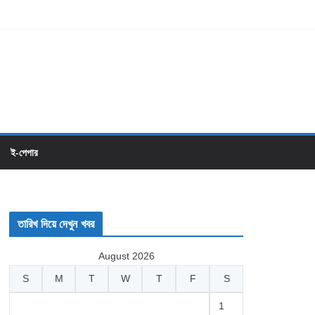
ই-পেপার
তারিখ দিয়ে দেখুন খবর
August 2026
S
M
T
W
T
F
S
1