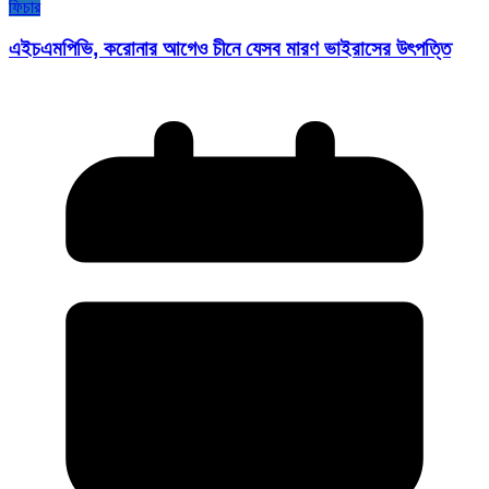
ফিচার
এইচএমপিভি, করোনার আগেও চীনে যেসব মারণ ভাইরাসের উৎপত্তি