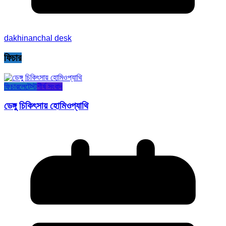
dakhinanchal desk
ফিচার
ফিচার
লেটেস্ট
শীর্ষ সংবাদ
ডেঙ্গু চিকিৎসায় হোমিওপ্যাথি