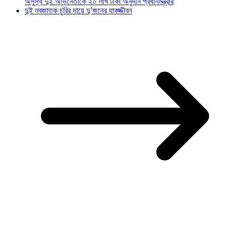
অসুস্থ দুই অভিনেতাকে ২০ লাখ টাকা অনুদান প্রধানমন্ত্রীর
দুই নবজাতক চুরির দায়ে দু’জনের যাবজ্জীবন