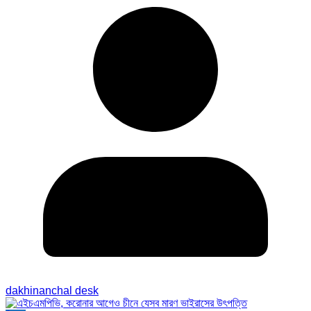
dakhinanchal desk