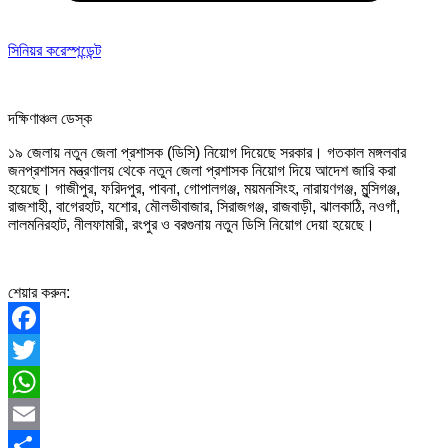
সিনিয়র করেস্পন্ডেন্ট
দক্ষিণাঞ্চল ডেস্ক
১৯ জেলায় নতুন জেলা প্রশাসক (ডিসি) নিয়োগ দিয়েছে সরকার। গতকাল মঙ্গলবার
জনপ্রশাসন মন্ত্রণালয় থেকে নতুন জেলা প্রশাসক নিয়োগ দিয়ে আদেশ জারি করা
হয়েছে। গাজীপুর, ফরিদপুর, পাবনা, গোপালগঞ্জ, ময়মনসিংহ, নারায়ণগঞ্জ, মুন্সিগঞ্জ,
রাজশাহী, বাগেরহাট, যশোর, মৌলভীবাজার, সিরাজগঞ্জ, রাজবাড়ী, ঝালকাঠি, নওগাঁ,
লালমনিরহাট, নীলফামারী, রংপুর ও বরগুনায় নতুন ডিসি নিয়োগ দেয়া হয়েছে।
শেয়ার করুন:
Facebook
Twitter
WhatsApp
Email