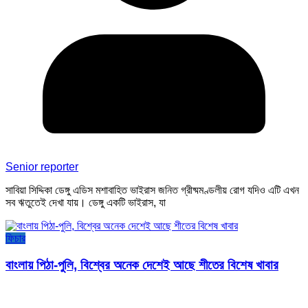
Senior reporter
সাবিয়া সিদ্দিকা ডেঙ্গু এডিস মশাবাহিত ভাইরাস জনিত গ্রীষ্মমণ্ডলীয় রোগ যদিও এটি এখন
সব ঋতুতেই দেখা যায়। ডেঙ্গু একটি ভাইরাস, যা
ফিচার
বাংলায় পিঠা-পুলি, বিশ্বের অনেক দেশেই আছে শীতের বিশেষ খাবার