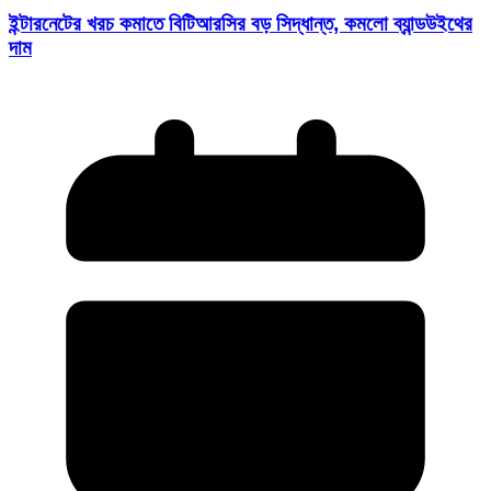
ইন্টারনেটের খরচ কমাতে বিটিআরসির বড় সিদ্ধান্ত, কমলো ব্যান্ডউইথের
দাম