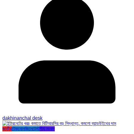
dakhinanchal desk
জাতীয়
টেকনোলজি
লেটেস্ট
শীর্ষ সংবাদ