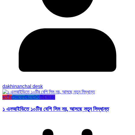
dakhinanchal desk
জাতীয়
টেকনোলজি
লেটেস্ট
শীর্ষ সংবাদ
১ এনআইডিতে ১০টির বেশি সিম নয়, আসছে নতুন সিদ্ধান্ত