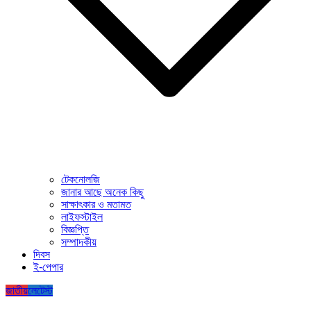
টেকনোলজি
জানার আছে অনেক কিছু
সাক্ষাৎকার ও মতামত
লাইফস্টাইল
বিজ্ঞপ্তি
সম্পাদকীয়
দিবস
ই-পেপার
জাতীয়
লেটেস্ট