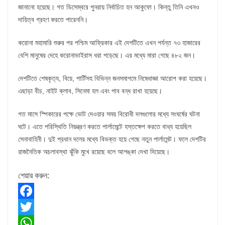
জানানো হয়েছে। গত ডিসেম্বরে পুনরায় নির্বাচিত হন আকুফো। কিন্তু তিনি এখনও
দায়িত্ব গ্রহণ করতে পারেননি।
করোনা মহামারি শুরুর পর পশ্চিম আফ্রিকার এই দেশটিতে এখন পর্যন্ত ৭৩ হাজারের
বেশি মানুষের দেহে করোনাভাইরাস ধরা পড়েছে। এর মধ্যে মারা গেছে ৪৮২ জন।
দেশটিতে শেষকৃত্য, বিয়ে, পার্টিসহ বিভিন্ন জনসমাগমে নিষেধাজ্ঞা আরোপ করা হয়েছে।
এছাড়া বীচ, নাইট ক্লাব, সিনেমা হল এবং পাব বন্ধ রাখা হয়েছে।
গত মাসে স্পিকারের পক্ষে ভোট দেওয়ার সময় বিরোধী দলগুলোর মধ্যে সংঘর্ষের ঘটনা
ঘটে। এতে পরিস্থিতি নিয়ন্ত্রণ করতে পার্লামেন্টে হস্তক্ষেপ করতে বাধ্য হয়েছিল
সেনাবাহিনী। দুই প্রধান দলের মধ্যে বিভক্ত হয়ে গেছে নতুন পার্লামেন্ট। ফলে দেশটির
রাজনৈতিক অচলাবস্থা ঝুঁকি মুখে রয়েছে বলে আশঙ্কা দেখা দিয়েছে।
শেয়ার করুন:
F
a
T