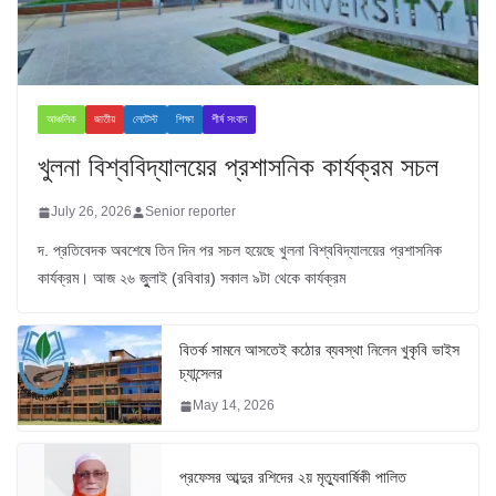
আঞ্চলিক
জাতীয়
লেটেস্ট
শিক্ষা
শীর্ষ সংবাদ
খুলনা বিশ্ববিদ্যালয়ের প্রশাসনিক কার্যক্রম সচল
July 26, 2026
Senior reporter
দ. প্রতিবেদক অবশেষে তিন দিন পর সচল হয়েছে খুলনা বিশ্ববিদ্যালয়ের প্রশাসনিক
কার্যক্রম। আজ ২৬ জুুলাই (রবিবার) সকাল ৯টা থেকে কার্যক্রম
বিতর্ক সামনে আসতেই কঠোর ব্যবস্থা নিলেন খুকৃবি ভাইস
চ্যান্সেলর
May 14, 2026
প্রফেসর আব্দুর রশিদের ২য় মৃত্যুবার্ষিকী পালিত