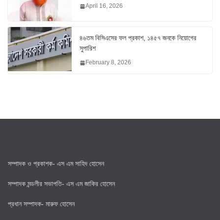
April 16, 2026
৪৬তম বিসিএসের ফল প্রকাশ, ১৪৫৭ জনকে নিয়োগের
সুপারিশ
February 8, 2026
সম্পাদক ও প্রকাশক- এস এম সাহিদ হোসেন
সম্পাদক মন্ডলীর সভাপতি- এস এম জাকির হোসেন
প্রধান সম্পাদক- মারুফ হোসেন