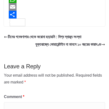
c
w
W
e
i
h
E
b
t
a
m
S
o
t
t
a
h
চীনের গবেষণাগার থেকে করোনা ছড়ায়নি : বিশ্ব স্বাস্থ্য সংস্থা
o
e
s
i
a
যুক্তরাজ্যে কোয়ারেন্টাইন না মানলে ১০ বছরের কারাদণ্ড
k
r
A
l
r
p
e
p
Leave a Reply
Your email address will not be published.
Required fields
are marked
*
Comment
*