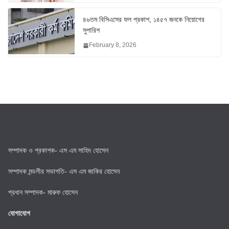
৪৬তম বিসিএসের ফল প্রকাশ, ১৪৫৭ জনকে নিয়োগের
সুপারিশ
February 8, 2026
সম্পাদক ও প্রকাশক- এস এম সাহিদ হোসেন
সম্পাদক মন্ডলীর সভাপতি- এস এম জাকির হোসেন
প্রধান সম্পাদক- মারুফ হোসেন
যোগাযোগ