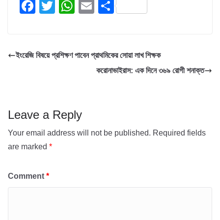
F
T
W
E
S
a
wi
h
m
h
c
tt
at
ail
ar
e
er
s
e
ইংরেজি বিষয়ে প্রশিক্ষণ পাবেন প্রাথমিকের সোয়া লাখ শিক্ষক
b
A
করোনাভাইরাস: এক দিনে ৩৬৯ রোগী শনাক্ত
o
p
o
p
k
Leave a Reply
Your email address will not be published.
Required fields
are marked
*
Comment
*