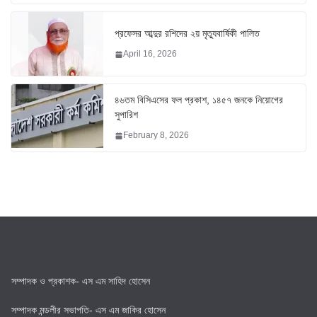
প্রফেসর আব্দুর রশিদের ২য় মৃত্যুবার্ষিকী পালিত
April 16, 2026
৪৬তম বিসিএসের ফল প্রকাশ, ১৪৫৭ জনকে নিয়োগের
সুপারিশ
February 8, 2026
সম্পাদক ও প্রকাশক- এস এম সাহিদ হোসেন
সম্পাদক মন্ডলীর সভাপতি- এস এম জাকির হোসেন