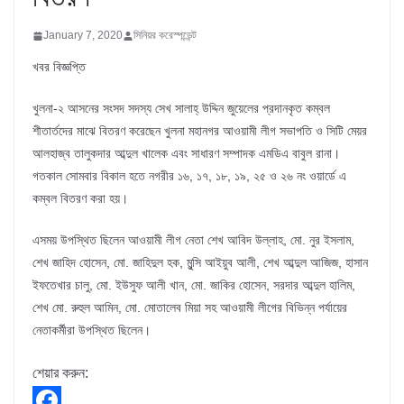
January 7, 2020
সিনিয়র করেস্পন্ডেন্ট
খবর বিজ্ঞপ্তি
খুলনা-২ আসনের সংসদ সদস্য সেখ সালাহ্ উদ্দিন জুয়েলের প্রদানকৃত কম্বল
শীতার্তদের মাঝে বিতরণ করেছেন খুলনা মহানগর আওয়ামী লীগ সভাপতি ও সিটি মেয়র
আলহাজ্ব তালুকদার আব্দুল খালেক এবং সাধারণ সম্পাদক এমডিএ বাবুল রানা।
গতকাল সোমবার বিকাল হতে নগরীর ১৬, ১৭, ১৮, ১৯, ২৫ ও ২৬ নং ওয়ার্ডে এ
কম্বল বিতরণ করা হয়।
এসময় উপস্থিত ছিলেন আওয়ামী লীগ নেতা শেখ আবিদ উল্লাহ, মো. নুর ইসলাম,
শেখ জাহিদ হোসেন, মো. জাহিদুল হক, মুন্সি আইয়ুব আলী, শেখ আব্দুল আজিজ, হাসান
ইফতেখার চালু, মো. ইউসুফ আলী খান, মো. জাকির হোসেন, সরদার আব্দুল হালিম,
শেখ মো. রুহুল আমিন, মো. মোতালেব মিয়া সহ আওয়ামী লীগের বিভিন্ন পর্যায়ের
নেতাকর্মীরা উপস্থিত ছিলেন।
শেয়ার করুন: