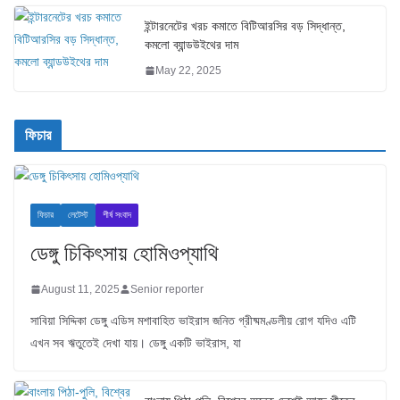
ইন্টারনেটের খরচ কমাতে বিটিআরসির বড় সিদ্ধান্ত,
কমলো ব্যান্ডউইথের দাম
May 22, 2025
ফিচার
ফিচার
লেটেস্ট
শীর্ষ সংবাদ
ডেঙ্গু চিকিৎসায় হোমিওপ্যাথি
August 11, 2025
Senior reporter
সাবিয়া সিদ্দিকা ডেঙ্গু এডিস মশাবাহিত ভাইরাস জনিত গ্রীষ্মমণ্ডলীয় রোগ যদিও এটি
এখন সব ঋতুতেই দেখা যায়। ডেঙ্গু একটি ভাইরাস, যা