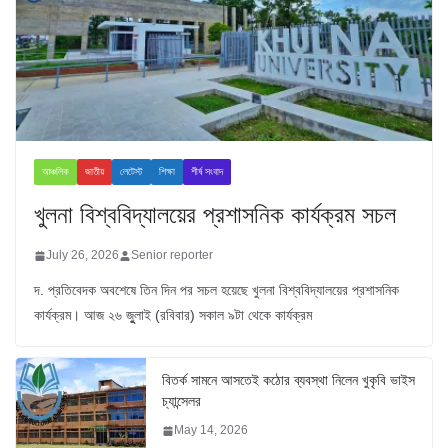
আঞ্চলিক
জাতীয়
লেটেস্ট
শিক্ষা
শীর্ষ সংবাদ
খুলনা বিশ্ববিদ্যালয়ের প্রশাসনিক কার্যক্রম সচল
July 26, 2026
Senior reporter
দ. প্রতিবেদক অবশেষে তিন দিন পর সচল হয়েছে খুলনা বিশ্ববিদ্যালয়ের প্রশাসনিক
কার্যক্রম। আজ ২৬ জুুলাই (রবিবার) সকাল ৯টা থেকে কার্যক্রম
বিতর্ক সামনে আসতেই কঠোর ব্যবস্থা নিলেন খুকৃবি ভাইস
চ্যান্সেলর
May 14, 2026