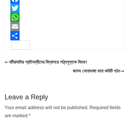
F
a
T
c
w
W
e
i
h
E
b
t
a
m
S
o
t
t
a
h
বটিয়াঘাটায় প্রতিবন্ধীদের বিদ্যালয়ে পাঠ্যপুস্তক বিতরণ
o
e
s
i
a
জাসদ সোনাডাঙ্গা থানা কমিটি গঠন
k
r
A
l
r
p
e
p
Leave a Reply
Your email address will not be published.
Required fields
are marked
*