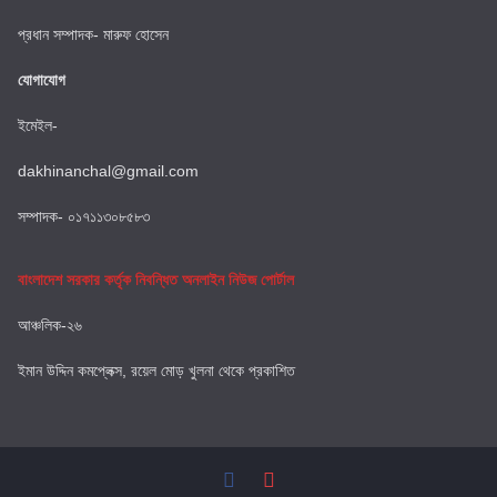
প্রধান সম্পাদক- মারুফ হোসেন
যোগাযোগ
ইমেইল-
dakhinanchal@gmail.com
সম্পাদক- ০১৭১১৩০৮৫৮৩
বাংলাদেশ সরকার কর্তৃক নিবন্ধিত অনলাইন নিউজ পোর্টাল
আঞ্চলিক-২৬
ইমান উদ্দিন কমপ্লেক্স, রয়েল মোড় খুলনা থেকে প্রকাশিত