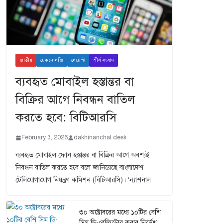
জাতীয়
টেকনোলজি
লেটেস্ট
শীর্ষ সংবাদ
ব্যবহৃত মোবাইল হস্তান্তর বা
বিক্রির আগে নিবন্ধন বাতিল
করতে হবে: বিটিআরসি
February 3, 2026
dakhinanchal desk
ব্যবহৃত মোবাইল ফোন হস্তান্তর বা বিক্রির আগে অবশ্যই
নিবন্ধন বাতিল করতে হবে বলে জানিয়েছে বাংলাদেশ
টেলিযোগাযোগ নিয়ন্ত্রণ কমিশন (বিটিআরসি)। ‘ন্যাশনাল
৩০ অক্টোবরের মধ্যে ১০টির বেশি
সিম ডি-রেজিস্টার করার নির্দেশ