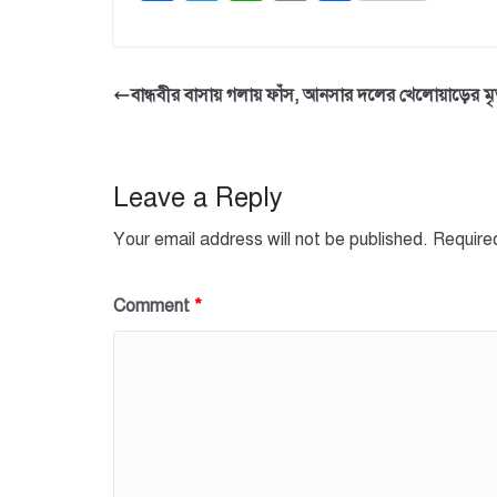
a
wi
h
m
h
c
tt
at
ail
ar
e
er
s
e
বান্ধবীর বাসায় গলায় ফাঁস, আনসার দলের খেলোয়াড়ের মৃত
b
A
o
p
o
p
Leave a Reply
k
Your email address will not be published.
Require
Comment
*