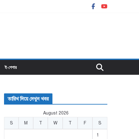
ই-পেপার
তারিখ দিয়ে দেখুন খবর
August 2026
S
M
T
W
T
F
S
1