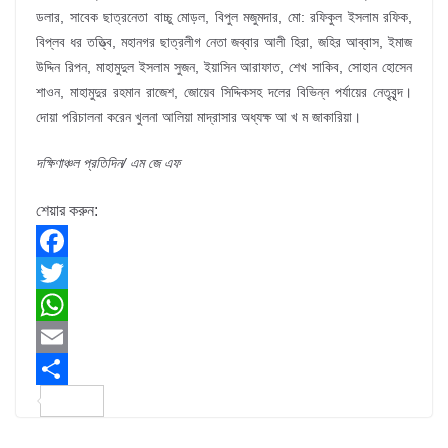
ডলার, সাবেক ছাত্রনেতা বাচ্চু মোড়ল, বিপুল মজুমদার, মো: রফিকুল ইসলাম রফিক,
বিপ্লব ধর তত্ত্বি, মহানগর ছাত্রলীগ নেতা জব্বার আলী হিরা, জহির আব্বাস, ইমাজ
উদ্দিন রিপন, মাহামুদুল ইসলাম সুজন, ইয়াসিন আরাফাত, শেখ সাকিব, সোহান হোসেন
শাওন, মাহামুদুর রহমান রাজেশ, জোয়েব সিদ্দিকসহ দলের বিভিন্ন পর্যায়ের নেতৃবৃন্দ।
দোয়া পরিচালনা করেন খুলনা আলিয়া মাদ্রাসার অধ্যক্ষ আ খ ম জাকারিয়া।
দক্ষিণাঞ্চল প্রতিদিন/ এম জে এফ
শেয়ার করুন:
F
a
T
c
w
W
e
i
h
E
b
t
a
m
S
o
t
t
a
h