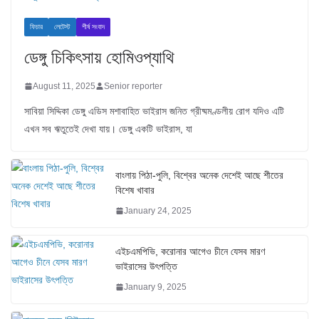
ফিচার
লেটেস্ট
শীর্ষ সংবাদ
ডেঙ্গু চিকিৎসায় হোমিওপ্যাথি
August 11, 2025
Senior reporter
সাবিয়া সিদ্দিকা ডেঙ্গু এডিস মশাবাহিত ভাইরাস জনিত গ্রীষ্মমণ্ডলীয় রোগ যদিও এটি
এখন সব ঋতুতেই দেখা যায়। ডেঙ্গু একটি ভাইরাস, যা
বাংলায় পিঠা-পুলি, বিশ্বের অনেক দেশেই আছে শীতের
বিশেষ খাবার
January 24, 2025
এইচএমপিভি, করোনার আগেও চীনে যেসব মারণ
ভাইরাসের উৎপত্তি
January 9, 2025