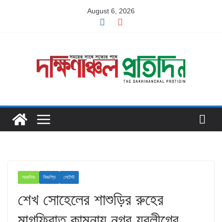
Skip
August 6, 2026
to
content
আঞ্চলিক
বিজ্ঞপ্তি
লেটেস্ট
শেখ সোহেলের শাশুড়ির রুহের
মাগফিরাত কামনায় নগর যুবলীগের