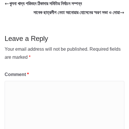
খুলনা খাদ্য পরিবহন ঠিকাদার সমিতির নির্বাচন সম্পন্ন
o
e
s
i
a
সাবেক ছাত্রলীগ নেতা আনোয়ার হোসেনের স্মরণ সভা ও দোয়া
k
r
A
l
r
p
e
p
Leave a Reply
Your email address will not be published.
Required fields
are marked
*
Comment
*