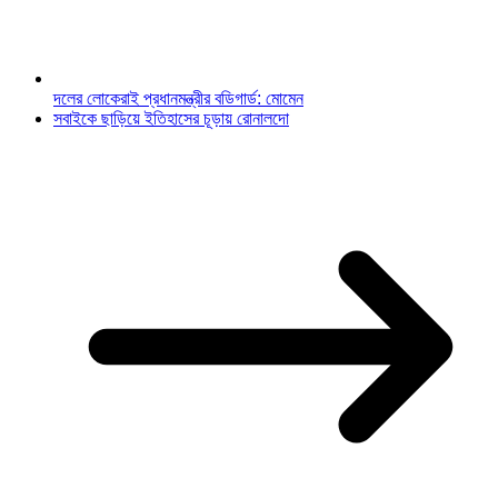
দলের লোকেরাই প্রধানমন্ত্রীর বডিগার্ড: মোমেন
সবাইকে ছাড়িয়ে ইতিহাসের চূড়ায় রোনালদো