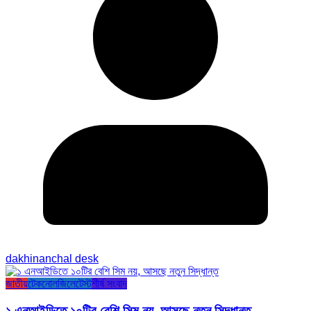
dakhinanchal desk
জাতীয়
টেকনোলজি
লেটেস্ট
শীর্ষ সংবাদ
১ এনআইডিতে ১০টির বেশি সিম নয়, আসছে নতুন সিদ্ধান্ত