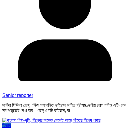
Senior reporter
সাবিয়া সিদ্দিকা ডেঙ্গু এডিস মশাবাহিত ভাইরাস জনিত গ্রীষ্মমণ্ডলীয় রোগ যদিও এটি এখন
সব ঋতুতেই দেখা যায়। ডেঙ্গু একটি ভাইরাস, যা
ফিচার