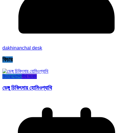
dakhinanchal desk
ফিচার
ফিচার
লেটেস্ট
শীর্ষ সংবাদ
ডেঙ্গু চিকিৎসায় হোমিওপ্যাথি