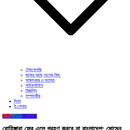
টেকনোলজি
জানার আছে অনেক কিছু
সাক্ষাৎকার ও মতামত
লাইফস্টাইল
বিজ্ঞপ্তি
সম্পাদকীয়
দিবস
ই-পেপার
জাতীয়
লেটেস্ট
শীর্ষ সংবাদ
রোহিঙ্গারা ফের এলে গ্রহণ করবে না বাংলাদেশ: মোমেন