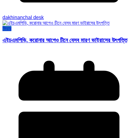
dakhinanchal desk
ফিচার
এইচএমপিভি, করোনার আগেও চীনে যেসব মারণ ভাইরাসের উৎপত্তি