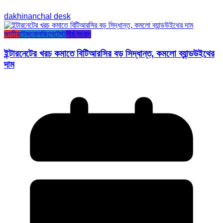
dakhinanchal desk
জাতীয়
টেকনোলজি
লেটেস্ট
শীর্ষ সংবাদ
ইন্টারনেটের খরচ কমাতে বিটিআরসির বড় সিদ্ধান্ত, কমলো ব্যান্ডউইথের
দাম