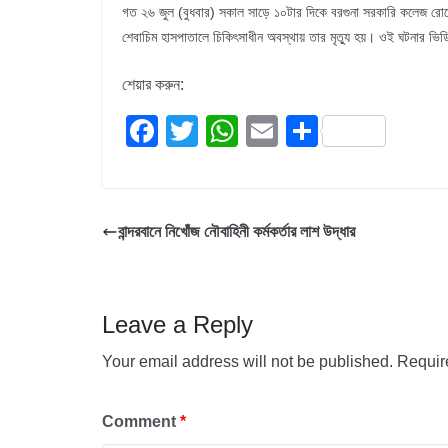
গত ২৬ জুল (বুধবার) সকাল সাড়ে ১০টার দিকে বরগুনা সরকারি কলেজ রোডে 
শেবাচিম হাসপাতালে চিকিৎসাধীন অবস্থায় তার মৃত্যু হয়। ওই ঘটনার ভ
শেয়ার করুন:
F
T
W
E
S
a
wi
h
m
h
c
tt
at
ail
ar
e
er
s
e
বান্দরবানে নিখোঁজ নৌবাহিনী কর্মকর্তার লাশ উদ্ধার
b
A
o
p
o
p
Leave a Reply
k
Your email address will not be published.
Requir
Comment
*