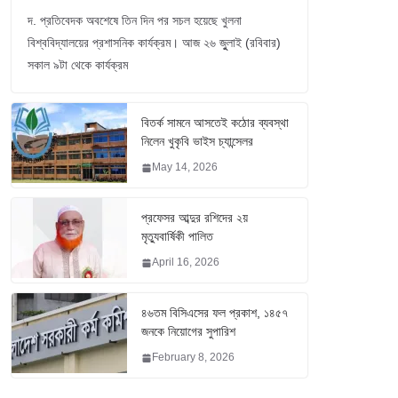
দ. প্রতিবেদক অবশেষে তিন দিন পর সচল হয়েছে খুলনা
বিশ্ববিদ্যালয়ের প্রশাসনিক কার্যক্রম। আজ ২৬ জুুলাই (রবিবার)
সকাল ৯টা থেকে কার্যক্রম
বিতর্ক সামনে আসতেই কঠোর ব্যবস্থা
নিলেন খুকৃবি ভাইস চ্যান্সেলর
May 14, 2026
প্রফেসর আব্দুর রশিদের ২য়
মৃত্যুবার্ষিকী পালিত
April 16, 2026
৪৬তম বিসিএসের ফল প্রকাশ, ১৪৫৭
জনকে নিয়োগের সুপারিশ
February 8, 2026