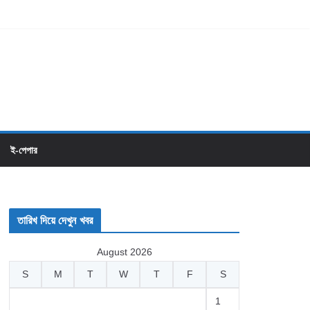
ই-পেপার
তারিখ দিয়ে দেখুন খবর
August 2026
S
M
T
W
T
F
S
1