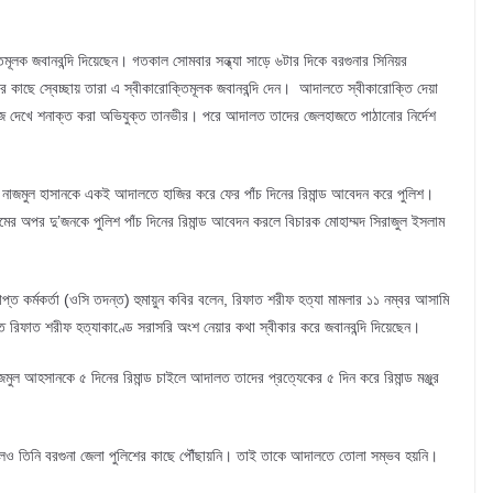
ূলক জবানবন্দি দিয়েছেন। গতকাল সোমবার সন্ধ্যা সাড়ে ৬টার দিকে বরগুনার সিনিয়র
ীর কাছে স্বেচ্ছায় তারা এ স্বীকারোক্তিমূলক জবানবন্দি দেন। আদালতে স্বীকারোক্তি দেয়া
েজ দেখে শনাক্ত করা অভিযুক্ত তানভীর। পরে আদালত তাদের জেলহাজতে পাঠানোর নির্দেশ
ষে নাজমুল হাসানকে একই আদালতে হাজির করে ফের পাঁচ দিনের রিমান্ড আবেদন করে পুলিশ।
মের অপর দু’জনকে পুলিশ পাঁচ দিনের রিমান্ড আবেদন করলে বিচারক মোহাম্মদ সিরাজুল ইসলাম
াপ্ত কর্মকর্তা (ওসি তদন্ত) হুমায়ুন কবির বলেন, রিফাত শরীফ হত্যা মামলার ১১ নম্বর আসামি
রিফাত শরীফ হত্যাকাণ্ডে সরাসরি অংশ নেয়ার কথা স্বীকার করে জবানবন্দি দিয়েছেন।
মুল আহসানকে ৫ দিনের রিমান্ড চাইলে আদালত তাদের প্রত্যেকের ৫ দিন করে রিমান্ড মঞ্জুর
েও তিনি বরগুনা জেলা পুলিশের কাছে পৌঁছায়নি। তাই তাকে আদালতে তোলা সম্ভব হয়নি।