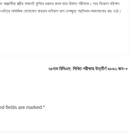
সন্ত্রাসীরা স্ত্রীর সামনেই কুপিয়ে গুরুতর জখম করে রিফাত শরীফকে। পরে বিকেলে বরিশাল
িডিওচিত্র সামাজিক যোগাযোগ মাধ্যমে ভাইরাল হলে দেশজুড়ে প্রতিবাদ-সমালোচনার ঝড় ওঠে।
৩৮তম বিসিএস: লিখিত পরীক্ষায় উত্তীর্ণ ৯৮৬২ জন
ed fields are marked
*