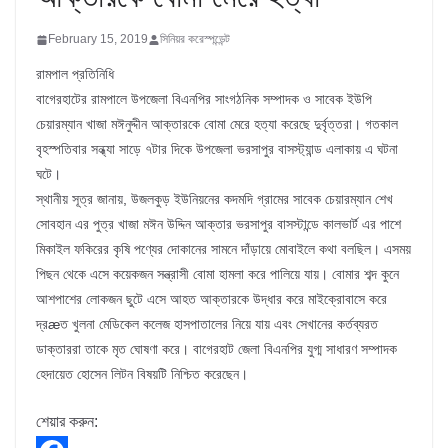
February 15, 2019
সিনিয়র করেস্পন্ডেন্ট
রামপাল প্রতিনিধি
বাগেরহাটের রামপালে উপজেলা বিএনপির সাংগঠনিক সম্পাদক ও সাবেক ইউপি
চেয়ারম্যান খাজা মঈনুদ্দীন আক্তারকে বোমা মেরে হত্যা করেছে দুর্বৃত্তরা। গতকাল
বৃহস্পতিবার সন্ধ্যা সাড়ে ৭টার দিকে উপজেলা ভরসাপুর বাসস্ট্যান্ড এলাকায় এ ঘটনা
ঘটে।
স্থানীয় সূত্র জানায়, উজলকুড় ইউনিয়নের কদমদি গ্রামের সাবেক চেয়ারম্যান শেখ
সোবহান এর পুত্র খাজা মঈন উদ্দিন আক্তার ভরসাপুর বাসস্টান্ডে কালভার্ট এর পাশে
মিকাইল ফকিরের কৃষি পণ্যের দোকানের সামনে দাঁড়ায়ে মোবাইলে কথা বলছিল। এসময়
পিছন থেকে এসে কয়েকজন সন্ত্রাসী বোমা হামলা করে পালিয়ে যায়। বোমার শব্দ কুনে
আশপাশের লোকজন ছুটে এসে আহত আক্তারকে উদ্ধার করে মাইক্রোবাসে করে
দ্রæত খুলনা মেডিকেল কলেজ হাসপাতালের নিয়ে যায় এবং সেখানের কর্তব্যরত
ডাক্তাররা তাকে মৃত ঘোষণা করে। বাগেরহাট জেলা বিএনপির যুগ্ম সাধারণ সম্পাদক
হেদায়েত হোসেন লিটন বিষয়টি নিশ্চিত করেছেন।
শেয়ার করুন: