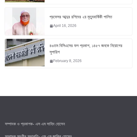
প্রফেসর আব্দুর রশিদের ২য় মৃত্যুবার্ষিকী পালিত
April 16, 2026
৪৬তম বিসিএসের ফল প্রকাশ, ১৪৫৭ জনকে নিয়োগের
সুপারিশ
February 8, 2026
সম্পাদক ও প্রকাশক- এস এম সাহিদ হোসেন
সম্পাদক মন্ডলীর সভাপতি- এস এম জাকির হোসেন