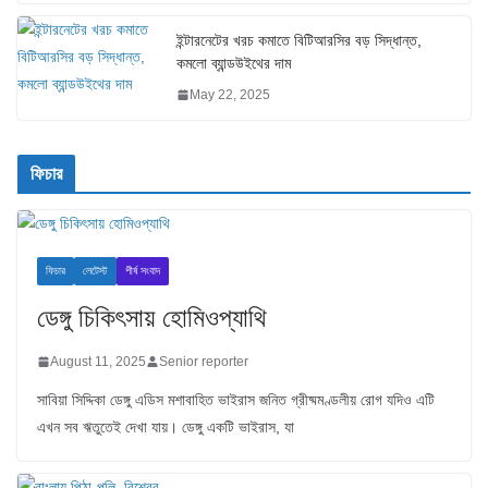
ইন্টারনেটের খরচ কমাতে বিটিআরসির বড় সিদ্ধান্ত,
কমলো ব্যান্ডউইথের দাম
May 22, 2025
ফিচার
ফিচার
লেটেস্ট
শীর্ষ সংবাদ
ডেঙ্গু চিকিৎসায় হোমিওপ্যাথি
August 11, 2025
Senior reporter
সাবিয়া সিদ্দিকা ডেঙ্গু এডিস মশাবাহিত ভাইরাস জনিত গ্রীষ্মমণ্ডলীয় রোগ যদিও এটি
এখন সব ঋতুতেই দেখা যায়। ডেঙ্গু একটি ভাইরাস, যা