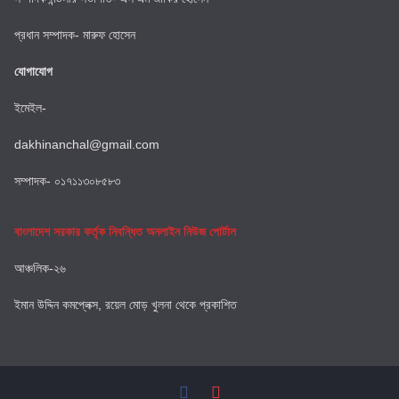
প্রধান সম্পাদক- মারুফ হোসেন
যোগাযোগ
ইমেইল-
dakhinanchal@gmail.com
সম্পাদক- ০১৭১১৩০৮৫৮৩
বাংলাদেশ সরকার কর্তৃক নিবন্ধিত অনলাইন নিউজ পোর্টাল
আঞ্চলিক-২৬
ইমান উদ্দিন কমপ্লেক্স, রয়েল মোড় খুলনা থেকে প্রকাশিত