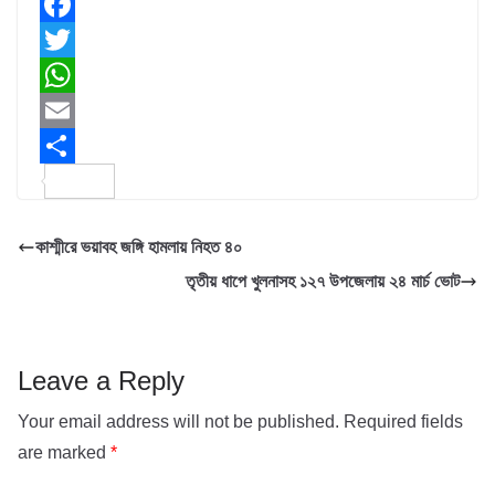
F
a
T
c
w
W
e
i
h
E
b
t
a
m
S
o
t
t
a
h
কাশ্মীরে ভয়াবহ জঙ্গি হামলায় নিহত ৪০
o
e
s
i
a
তৃতীয় ধাপে খুলনাসহ ১২৭ উপজেলায় ২৪ মার্চ ভোট
k
r
A
l
r
p
e
p
Leave a Reply
Your email address will not be published.
Required fields
are marked
*