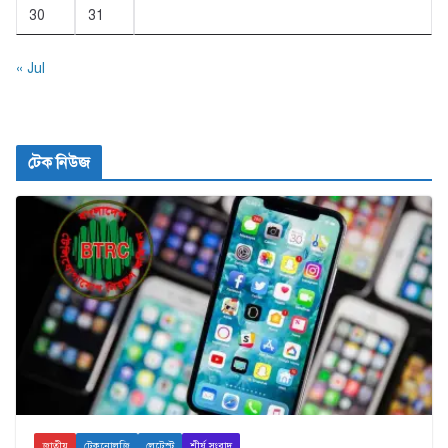
30
31
« Jul
টেক নিউজ
জাতীয়
টেকনোলজি
লেটেস্ট
শীর্ষ সংবাদ