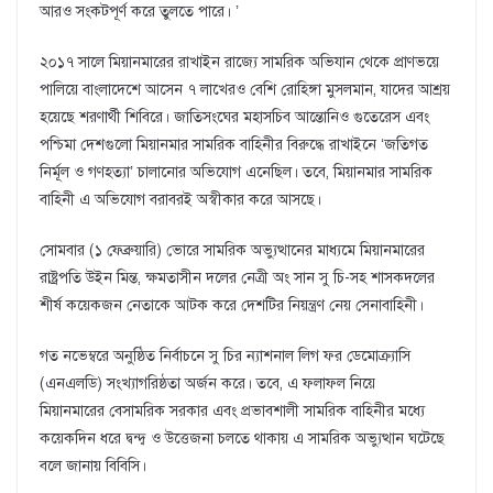
আরও সংকটপূর্ণ করে তুলতে পারে। ’
২০১৭ সালে মিয়ানমারের রাখাইন রাজ্যে সামরিক অভিযান থেকে প্রাণভয়ে
পালিয়ে বাংলাদেশে আসেন ৭ লাখেরও বেশি রোহিঙ্গা মুসলমান, যাদের আশ্রয়
হয়েছে শরণার্থী শিবিরে। জাতিসংঘের মহাসচিব আন্তোনিও গুতেরেস এবং
পশ্চিমা দেশগুলো মিয়ানমার সামরিক বাহিনীর বিরুদ্ধে রাখাইনে ‘জতিগত
নির্মূল ও গণহত্যা’ চালানোর অভিযোগ এনেছিল। তবে, মিয়ানমার সামরিক
বাহিনী এ অভিযোগ বরাবরই অস্বীকার করে আসছে।
সোমবার (১ ফেব্রুয়ারি) ভোরে সামরিক অভ্যুত্থানের মাধ্যমে মিয়ানমারের
রাষ্ট্রপতি উইন মিন্ত, ক্ষমতাসীন দলের নেত্রী অং সান সু চি-সহ শাসকদলের
শীর্ষ কয়েকজন নেতাকে আটক করে দেশটির নিয়ন্ত্রণ নেয় সেনাবাহিনী।
গত নভেম্বরে অনুষ্ঠিত নির্বাচনে সু চির ন্যাশনাল লিগ ফর ডেমোক্র্যাসি
(এনএলডি) সংখ্যাগরিষ্ঠতা অর্জন করে। তবে, এ ফলাফল নিয়ে
মিয়ানমারের বেসামরিক সরকার এবং প্রভাবশালী সামরিক বাহিনীর মধ্যে
কয়েকদিন ধরে দ্বন্দ্ব ও উত্তেজনা চলতে থাকায় এ সামরিক অভ্যুত্থান ঘটেছে
বলে জানায় বিবিসি।