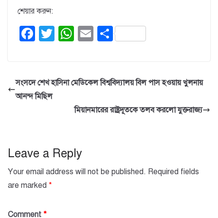
শেয়ার করুন:
F
T
W
E
S
a
wi
h
m
h
c
tt
at
ail
ar
e
er
s
e
সংসদে শেখ হাসিনা মেডিকেল বিশ্ববিদ্যালয় বিল পাস হওয়ায় খুলনায়
b
A
আনন্দ মিছিল
o
p
মিয়ানমারের রাষ্ট্রদূতকে তলব করলো যুক্তরাজ্য
o
p
k
Leave a Reply
Your email address will not be published.
Required fields
are marked
*
Comment
*