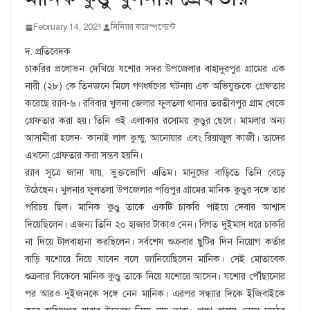
February 14, 2021
সিনিয়র করেস্পন্ডেন্ট
দ. প্রতিবেদক
চাকরির প্রলোভন দেখিয়ে যশোর সদর উপজেলার বাহাদুরপুর গ্রামের এক
নারী (২৮) কে তিনজনে মিলে গণধর্ষণের ঘটনায় এক অভিযুক্তকে গ্রেফতার
করেছে র‌্যাব-৬। রবিবার খুলনা জেলার ফুলতলা থানার তরতীবপুর গ্রাম থেকে
গ্রেফতার করা হয়। তিনি ওই এলাকার রসোময় কুণ্ডুর ছেলে। মামলার অন্য
আসামীরা হলেন- কানাই লাল কুন্ডু, আনোয়ার এবং রিয়াজুল কাজী। তাদের
এখনো গ্রেফতার করা সম্ভব হয়নি।
র‌্যাব সূত্রে জানা যায়, ভুক্তভোগি এতিম। মানুষের বাড়িতে তিনি বেড়ে
উঠেছেন। খুলনার ফুলতলা উপজেলার পত্তিপুর গ্রামের মানিক কুণ্ডুর সঙ্গে তার
পরিচয় ছিল। মানিক কুণ্ডু তাকে একটি চাকরি পাইয়ে দেবার আশ্বাস
দিয়েছিলেন। এজন্য তিনি ২০ হাজার টাকাও নেন। বিগত দুইমাস ধরে চাকরি
না দিয়ে টালবাহানা করছিলেন। সর্বশেষ শুক্রবার ছুটির দিন নিয়োগ কর্তার
বাড়ি যশোরে নিয়ে যাবেন বলে জানিয়েছিলেন মানিক। সেই মোতাবেক
শুক্রবার বিকেলে মানিক কুণ্ডু তাকে নিয়ে যশোরে আসেন। যশোর পৌঁছানোর
পর আরও দুইজনকে সঙ্গে নেন মানিক। এরপর সন্ধ্যার দিকে ইজিবাইকে