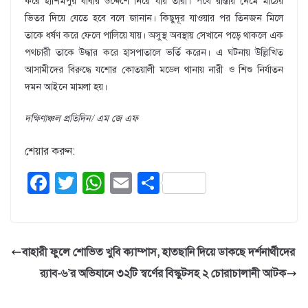
করে হাশিমপুর যাবার উদ্দেশে নিয়ে যায় তারা। পথে রাস্তায় নেমে মাঠের
ভিতর দিয়ে যেতে হবে বলে জানান। কিছুদূর যাওয়ার পর তিনজন মিলে
তাকে ধর্ষণ করে ফেলে পালিয়ে যায়। অসুস্থ অবস্থায় সেখানে পড়ে থাকলে এক
পথচারী তাকে উদ্ধার করে হাসপাতালে ভর্তি করেন। এ ঘটনায় উল্লিখিত
আসামীদের বিরুদ্ধে যশোর কোতয়ালী মডেল থানায় নারী ও শিশু নির্যাতন
দমন আইনে মামলা হয়।
দক্ষিণাঞ্চল প্রতিদিন/ এম জে এফ
শেয়ার করুন:
F
T
W
E
S
a
wi
h
m
h
c
tt
at
ail
ar
e
er
s
e
বাহারী ফুলে শোভিত খুবি ক্যাম্পাস, হাতছানি দিয়ে ডাকছে দর্শনার্থীদের
b
A
র‌্যাব-৬’র অভিযানে ৩২টি স্বর্ণের বিস্কুটসহ ২ চোরাচালানী আটক
o
p