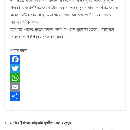
এক ধরনের সহায়ক জলযান। এটি মোংলা বন্দরের সক্ষমতা বৃদ্ধিতে গুরুত্বপূর্ণ ভূমিকা
রাখবে। এ জাহাজটি বড় জাহাজ তীরে ভেড়ার ক্ষেত্রে, বন্দরে আসা কোনো বড় জাহাজ
বালচরে আটকে গেলে বা ঘুরতে না পাড়লে সেসব জাহাজ সহযোগিতা করার ক্ষেত্রে
অত্যন্ত ভূমিকা রাখবে।
তিনি আরও বলেন, বন্দরের অন্তত আটটি টাগ বোট প্রয়োজন রয়েছে। পর্যায়ক্রমে
নৌবহরে আরো টাগ বোট যুক্ত করা হবে।
শেয়ার করুন:
F
a
T
c
w
W
e
i
h
E
b
t
a
m
S
o
t
t
a
h
যশোরে ট্রাকের ধাক্কায় যুবলীগ নেতার মৃত্যু
o
e
s
i
a