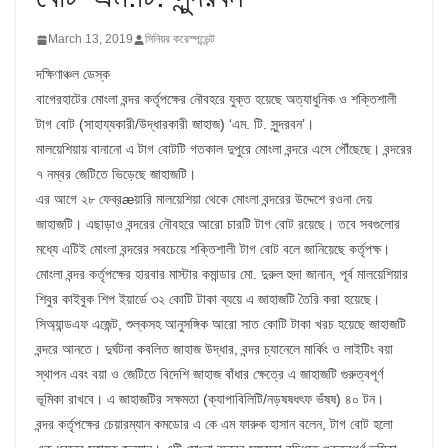
March 13, 2019
সিনিয়র করেস্পন্ডেন্ট
দক্ষিণাঞ্চল ডেস্ক
বাগেরহাটের মোংলা বন্দর কর্তৃপক্ষের নৌবহরে যুক্ত হয়েছে অত্যাধুনিক ও শক্তিশালী
টাগ বোট (সাহায্যকারী/উদ্ধারকারী জাহাজ) ‘এম. টি. সুন্দরবন’।
মালয়েশিয়ায় বানানো এ টাগ বোটটি গতকাল দুপুরে মোংলা বন্দরে এসে পৌঁছেছে। বন্দরের
৭ নম্বর জেটিতে ভিড়েছে জাহাজটি।
এর আগে ২৮ ফেব্রæয়ারি মালয়েশিয়া থেকে মোংলা বন্দরের উদ্দেশে রওনা দেয়
জাহাজটি। এছাড়াও বন্দরের নৌবহরে আরো চারটি টাগ বোট রয়েছে। তবে সবগুলোর
মধ্যে এটিই মোংলা বন্দরের সবচেয়ে শক্তিশালী টাগ বোট বলে জানিয়েছে কর্তৃপক্ষ।
মোংলা বন্দর কর্তৃপক্ষের হারবার মাস্টার কমান্ডার মো. দুরুল হুদা জানান, পূর্ব মালয়েশিয়ার
শিবুর কাইবুক শিপ ইয়ার্ডে ৩২ কোটি টাকা ব্যয়ে এ জাহাজটি তৈরি করা হয়েছে।
সিঅ্যান্ডএফ এজেন্ট, শুল্কসহ আনুসঙ্গিক আরো সাত কোটি টাকা খরচ হয়েছে জাহাজটি
বন্দরে আনতে। দুর্ঘটনা কবলিত জাহাজ উদ্ধার, বন্দর চ্যানেলে মার্কিং ও লাইটিং বয়া
স্থাপন এবং বয়া ও জেটিতে বিদেশি জাহাজ বাঁধার ক্ষেত্রে এ জাহাজটি গুরুত্বপূর্ণ
ভূমিকা রাখবে। এ জাহাজটির সক্ষমতা (ক্যাপাবিলিটি/নড়ষষধৎফ ভঁষষ) ৪০ টন।
বন্দর কর্তৃপক্ষের চেয়ারম্যান কমডোর এ কে এম ফারুক হাসান বলেন, টাগ বোট হলো