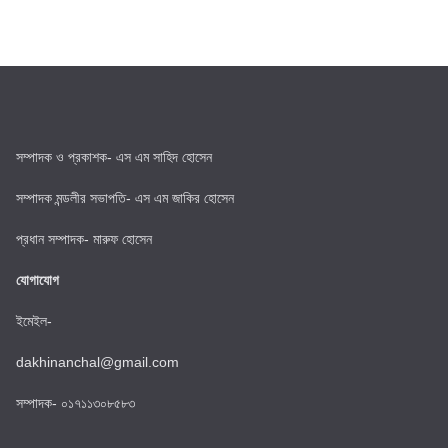
সম্পাদক ও প্রকাশক- এস এম সাহিদ হোসেন
সম্পাদক মন্ডলীর সভাপতি- এস এম জাকির হোসেন
প্রধান সম্পাদক- মারুফ হোসেন
যোগাযোগ
ইমেইল-
dakhinanchal@gmail.com
সম্পাদক- ০১৭১১৩০৮৫৮৩