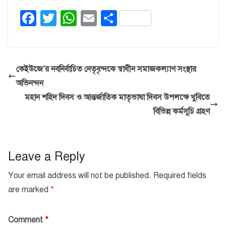
F
T
W
E
S
a
wi
h
m
h
c
tt
at
ail
ar
e
er
s
e
কেইউজে’র নবনির্বাচিত নেতৃবৃন্দকে স্বাধীন সমাজকল্যাণ সংস্থার
b
A
অভিনন্দন
o
p
মহান শহিদ দিবস ও আন্তর্জাতিক মাতৃভাষা দিবস উপলক্ষে খুবিতে
o
p
বিভিন্ন কর্মসূচি গ্রহণ
k
Leave a Reply
Your email address will not be published.
Required fields
are marked
*
Comment
*