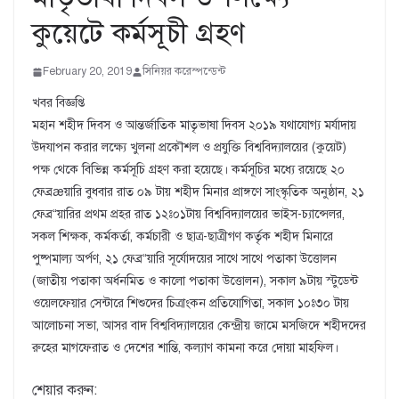
কুয়েটে কর্মসূচী গ্রহণ
February 20, 2019
সিনিয়র করেস্পন্ডেন্ট
খবর বিজ্ঞপ্তি
মহান শহীদ দিবস ও আন্তর্জাতিক মাতৃভাষা দিবস ২০১৯ যথাযোগ্য মর্যাদায়
উদযাপন করার লক্ষ্যে খুলনা প্রকৌশল ও প্রযুক্তি বিশ্ববিদ্যালয়ের (কুয়েট)
পক্ষ থেকে বিভিন্ন কর্মসূচি গ্রহণ করা হয়েছে। কর্মসূচির মধ্যে রয়েছে ২০
ফেব্রæয়ারি বুধবার রাত ০৯ টায় শহীদ মিনার প্রাঙ্গণে সাংস্কৃতিক অনুষ্ঠান, ২১
ফেব্র“য়ারির প্রথম প্রহর রাত ১২ঃ০১টায় বিশ্ববিদ্যালয়ের ভাইস-চ্যান্সেলর,
সকল শিক্ষক, কর্মকর্তা, কর্মচারী ও ছাত্র-ছাত্রীগণ কর্তৃক শহীদ মিনারে
পুষ্পমাল্য অর্পণ, ২১ ফেব্র“য়ারি সূর্যোদয়ের সাথে সাথে পতাকা উত্তোলন
(জাতীয় পতাকা অর্ধনমিত ও কালো পতাকা উত্তোলন), সকাল ৯টায় স্টুডেন্ট
ওয়েলফেয়ার সেন্টারে শিশুদের চিত্রাংকন প্রতিযোগিতা, সকাল ১০ঃ৩০ টায়
আলোচনা সভা, আসর বাদ বিশ্ববিদ্যালয়ের কেন্দ্রীয় জামে মসজিদে শহীদদের
রুহের মাগফেরাত ও দেশের শান্তি, কল্যাণ কামনা করে দোয়া মাহফিল।
শেয়ার করুন: