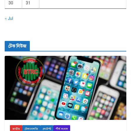
30
31
« Jul
টেক নিউজ
জাতীয়
টেকনোলজি
লেটেস্ট
শীর্ষ সংবাদ