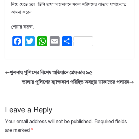
নিয়ে যেতে হবে। তিনি ভাষা আন্দোলনে সকল শহীদদের আত্মার মাগফেরাত
কামনা করেন।
শেয়ার করুন:
F
T
W
E
S
a
wi
h
m
h
c
tt
at
ail
ar
e
er
s
e
খুলনায় পুলিশের বিশেষ অভিযানে গ্রেফতার ৯৫
b
A
তালায় পুলিশের হ্যান্ডকাপ পরিহিত অবস্থায় ডাকাতের পলায়ন
o
p
o
p
k
Leave a Reply
Your email address will not be published.
Required fields
are marked
*