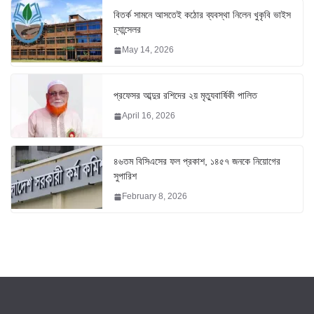
বিতর্ক সামনে আসতেই কঠোর ব্যবস্থা নিলেন খুকৃবি ভাইস
চ্যান্সেলর
May 14, 2026
প্রফেসর আব্দুর রশিদের ২য় মৃত্যুবার্ষিকী পালিত
April 16, 2026
৪৬তম বিসিএসের ফল প্রকাশ, ১৪৫৭ জনকে নিয়োগের
সুপারিশ
February 8, 2026