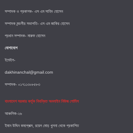
সম্পাদক ও প্রকাশক- এস এম সাহিদ হোসেন
সম্পাদক মন্ডলীর সভাপতি- এস এম জাকির হোসেন
প্রধান সম্পাদক- মারুফ হোসেন
যোগাযোগ
ইমেইল-
dakhinanchal@gmail.com
সম্পাদক- ০১৭১১৩০৮৫৮৩
বাংলাদেশ সরকার কর্তৃক নিবন্ধিত অনলাইন নিউজ পোর্টাল
আঞ্চলিক-২৬
ইমান উদ্দিন কমপ্লেক্স, রয়েল মোড় খুলনা থেকে প্রকাশিত