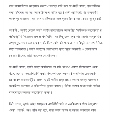
তবে ব্যবসায়ীদের আশ্বস্ত করতে পেরেছেন দাবি করে অর্থমন্ত্রী বলেন, ব্যবসায়ীদের
জন্য ক্ষতিকর নয় বরং ব্যবসায়ীবান্ধব আইন হবে। সেটা বোঝানোর পর ব্যবসায়ীর
আশ্বস্ত হয়েছেন। যার ফলে এনবিআরের সঙ্গে ব্যবসায়ীদের আর কোনো দূরত্ব নেই।
আগামী ১ জুলাই থেকেই ভ্যাট আইন বাস্তবায়নে ব্যবসায়ীরা ‘সর্বাত্বক সহযোগিতা’র
প্রতিশ্র“তি দিয়েছেন বলে জানান তিনি। সব কিছু জনবান্ধব আর দেশের অগ্রগতির
লক্ষ্যে সুন্দরভাবে করা হবে। ভ্যাট দিতে কেউ কষ্ট পাবে না, সব কিছুই করা হবে উইন-
উইন অবস্থানে। ভ্যাট আইনের বিরোধিতায় মূলত ক্ষুদ্র্র ব্যবসায়ী ও দোকানিরাই
সোচ্চার ছিলেন, তারা সড়কেও নেমেছিলেন।
অর্থমন্ত্রী বলেন, ভ্যাট আইন কার্যকরের পর যদি কোথাও কোনো সীমাবদ্ধতা ধররা
পড়ে, তবে তা সময়োপযোগী করার পদক্ষেপ নেবে সরকার। এনবিআর চেয়ারম্যান
মোশাররফ হোসেন ভূঁইয়া বলেন, ভ্যাট আইন বাস্তবায়নে কোনো সমস্যা থাকলে তা
পরবর্তীতে সংশোধন ও পরিবর্তনের সুযোগ রয়েছে। নির্দিষ্ট সময়ের মধ্যে ভ্যাট আইন
বাস্তবায়নে সকলের সহযোগিতা কাম্য।
তিনি বলেন, ভ্যাট আইন সংস্কারে এফবিসিসিআই ও এনবিআরের যৌথ উদ্যোগে
একটি ওয়ার্কিং গ্রুপ গঠন করা হবে, যারা ভ্যাট আইন সংস্কারে ভবিষ্যতে কাজ