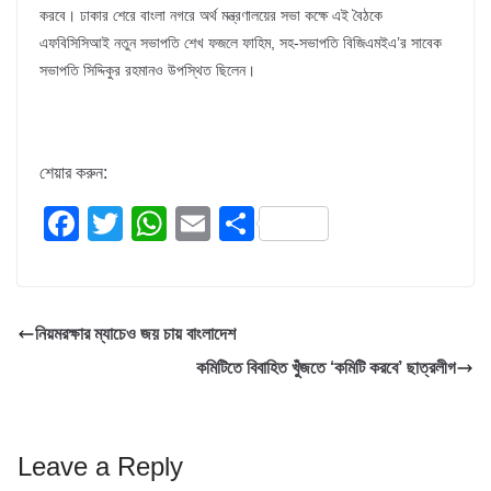
করবে। ঢাকার শেরে বাংলা নগরে অর্থ মন্ত্রণালয়ের সভা কক্ষে এই বৈঠকে
এফবিসিসিআই নতুন সভাপতি শেখ ফজলে ফাহিম, সহ-সভাপতি বিজিএমইএ’র সাবেক
সভাপতি সিদ্দিকুর রহমানও উপস্থিত ছিলেন।
শেয়ার করুন:
F
T
W
E
S
a
wi
h
m
h
c
tt
at
ail
ar
e
er
s
e
নিয়মরক্ষার ম্যাচেও জয় চায় বাংলাদেশ
b
A
কমিটিতে বিবাহিত খুঁজতে ‘কমিটি করবে’ ছাত্রলীগ
o
p
o
p
k
Leave a Reply