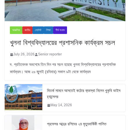
আঞ্চলিক
জাতীয়
লেটেস্ট
শিক্ষা
শীর্ষ সংবাদ
খুলনা বিশ্ববিদ্যালয়ের প্রশাসনিক কার্যক্রম সচল
July 26, 2026
Senior reporter
দ. প্রতিবেদক অবশেষে তিন দিন পর সচল হয়েছে খুলনা বিশ্ববিদ্যালয়ের প্রশাসনিক
কার্যক্রম। আজ ২৬ জুুলাই (রবিবার) সকাল ৯টা থেকে কার্যক্রম
বিতর্ক সামনে আসতেই কঠোর ব্যবস্থা নিলেন খুকৃবি ভাইস
চ্যান্সেলর
May 14, 2026
প্রফেসর আব্দুর রশিদের ২য় মৃত্যুবার্ষিকী পালিত