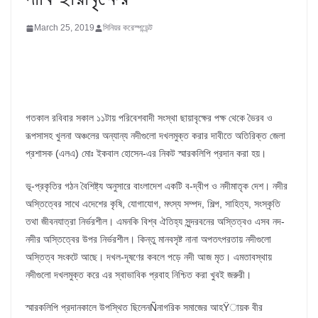
March 25, 2019
সিনিয়র করেস্পন্ডেন্ট
গতকাল রবিবার সকাল ১১টায় পরিবেশবাদী সংস্থা ছায়াবৃক্ষের পক্ষ থেকে ভৈরব ও
রূপসাসহ খুলনা অঞ্চলের অন্যান্য নদীগুলো দখলমুক্ত করার দাবীতে অতিরিক্ত জেলা
প্রশাসক (এলএ) মোঃ ইকবাল হোসেন-এর নিকট স্মারকলিপি প্রদান করা হয়।
ভূ-প্রকৃতির গঠন বৈশিষ্ট্য অনুসারে বাংলাদেশ একটি ব-দ্বীপ ও নদীমাতৃক দেশ। নদীর
অস্তিত্বের সাথে এদেশের কৃষি, যোগাযোগ, মৎস্য সম্পদ, শিল্প, সাহিত্য, সংস্কৃতি
তথা জীবনযাত্রা নির্ভরশীল। এমনকি বিশ্ব ঐতিহ্য সুন্দরবনের অস্তিত্বও এসব নদ-
নদীর অস্তিত্বের উপর নির্ভরশীল। কিন্তু মানবসৃষ্ট নানা অপতৎপরতায় নদীগুলো
অস্তিত্ব সংকটে আছে। দখল-দূষণের কবলে পড়ে নদী আজ মৃত। এমতাবস্থায়
নদীগুলো দখলমুক্ত করে এর স্বাভাবিক প্রবাহ নিশ্চিত করা খুবই জরুরী।
স্মারকলিপি প্রদানকালে উপস্থিত ছিলেনÑনাগরিক সমাজের আহŸায়ক বীর