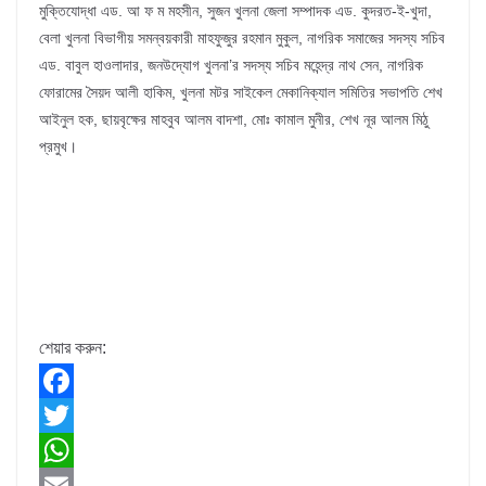
মুক্তিযোদ্ধা এড. আ ফ ম মহসীন, সুজন খুলনা জেলা সম্পাদক এড. কুদরত-ই-খুদা,
বেলা খুলনা বিভাগীয় সমন্বয়কারী মাহফুজুর রহমান মুকুল, নাগরিক সমাজের সদস্য সচিব
এড. বাবুল হাওলাদার, জনউদ্যোগ খুলনা’র সদস্য সচিব মহেন্দ্র নাথ সেন, নাগরিক
ফোরামের সৈয়দ আলী হাকিম, খুলনা মটর সাইকেল মেকানিক্যাল সমিতির সভাপতি শেখ
আইনুল হক, ছায়বৃক্ষের মাহবুব আলম বাদশা, মোঃ কামাল মুনীর, শেখ নূর আলম মিঠু
প্রমুখ।
শেয়ার করুন:
F
a
T
c
w
W