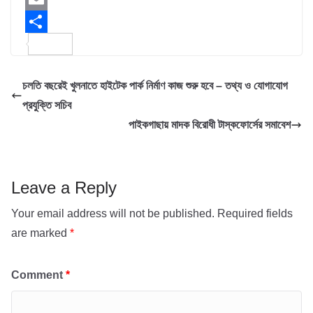
e
i
h
E
b
t
a
m
S
o
t
t
a
h
চলতি বছরেই খুলনাতে হাইটেক পার্ক নির্মাণ কাজ শুরু হবে – তথ্য ও যোগাযোগ
o
e
s
i
a
প্রযুক্তি সচিব
k
r
A
l
r
পাইকগাছায় মাদক বিরোধী টাস্কফোর্সের সমাবেশ
p
e
p
Leave a Reply
Your email address will not be published.
Required fields
are marked
*
Comment
*