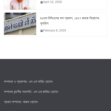
April 16, 2026
৪৬তম বিসিএসের ফল প্রকাশ, ১৪৫৭ জনকে নিয়োগের
সুপারিশ
February 8, 2026
সম্পাদক ও প্রকাশক- এস এম সাহিদ হোসেন
সম্পাদক মন্ডলীর সভাপতি- এস এম জাকির হোসেন
প্রধান সম্পাদক- মারুফ হোসেন