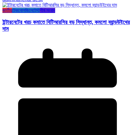
জাতীয়
টেকনোলজি
লেটেস্ট
শীর্ষ সংবাদ
ইন্টারনেটের খরচ কমাতে বিটিআরসির বড় সিদ্ধান্ত, কমলো ব্যান্ডউইথের
দাম