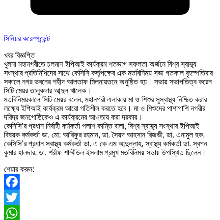
সিনিয়র করেস্পন্ডেন্ট
খবর বিজ্ঞপ্তি
খুলনা মহানগরীতে চলমান ইপিআই কার্যক্রম শতভাগ সফলতা অর্জনে বিশ্ব স্বাস্থ্য
সংস্থার প্রতিনিধিদের সাথে কেসিসি কর্তৃপক্ষের এক মতবিনিময় সভা গতকাল বৃহস্পতিবার
সকালে নগর ভবনের শহীদ আলতাফ মিলনায়তনে অনুষ্ঠিত হয়। সভায় সভাপতিত্ব করেন
সিটি মেয়র তালুকদার আব্দুল খালেক।
মতবিনিময়কালে সিটি মেয়র বলেন, মহানগরী এলাকায় মা ও শিশুর সুস্বাস্থ্য নিশ্চিত করার
লক্ষ্যে ইপিআই কার্যক্রম আরো গতিশীল করতে হবে। মা ও শিশুদের পাশাপাশি নগরীর
দরিদ্র জনগোষ্ঠিকেও এ কার্যক্রমের আওতায় করা দরকার।
কেসিসি’র প্রধান নির্বাহী কর্মকর্তা পলাশ কান্তি বালা, বিশ্ব স্বাস্থ্য সংস্থার ইপিআই
বিষয়ক কর্মকর্তা ডা. মো: আরিফুর রহমান, ডা. সৈয়দ আহসান রিজভী, ডা. এনামুল হক,
কেসিসি’র প্রধান স্বাস্থ্য কর্মকর্তা ডা. এ কে এম আব্দুল্লাহ, স্বাস্থ্য কর্মকর্তা ডা. স্বপন
কুমার হালদার, ডা. শরীফ শাম্মীউল ইসলাম প্রমুখ মতবিনিময় সভায় উপস্থিত ছিলেন।
শেয়ার করুন:
Facebook
Twitter