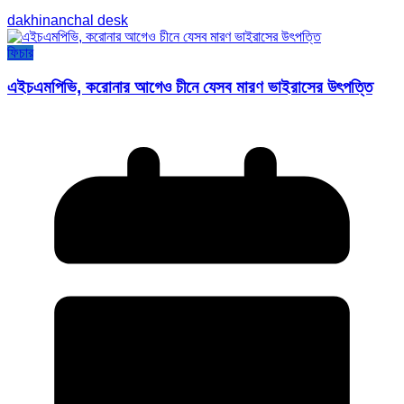
dakhinanchal desk
ফিচার
এইচএমপিভি, করোনার আগেও চীনে যেসব মারণ ভাইরাসের উৎপত্তি