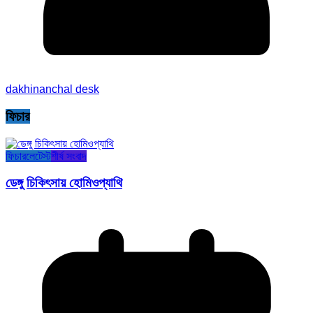
dakhinanchal desk
ফিচার
ফিচার
লেটেস্ট
শীর্ষ সংবাদ
ডেঙ্গু চিকিৎসায় হোমিওপ্যাথি