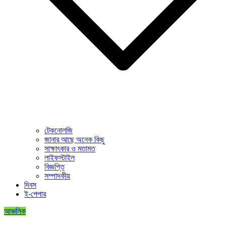
টেকনোলজি
জানার আছে অনেক কিছু
সাক্ষাৎকার ও মতামত
লাইফস্টাইল
বিজ্ঞপ্তি
সম্পাদকীয়
দিবস
ই-পেপার
আঞ্চলিক