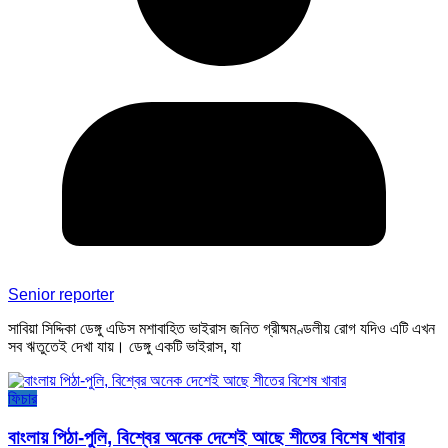
Senior reporter
সাবিয়া সিদ্দিকা ডেঙ্গু এডিস মশাবাহিত ভাইরাস জনিত গ্রীষ্মমণ্ডলীয় রোগ যদিও এটি এখন
সব ঋতুতেই দেখা যায়। ডেঙ্গু একটি ভাইরাস, যা
ফিচার
বাংলায় পিঠা-পুলি, বিশ্বের অনেক দেশেই আছে শীতের বিশেষ খাবার