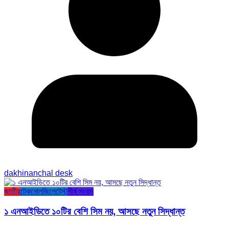
dakhinanchal desk
জাতীয়
টেকনোলজি
লেটেস্ট
শীর্ষ সংবাদ
১ এনআইডিতে ১০টির বেশি সিম নয়, আসছে নতুন সিদ্ধান্ত