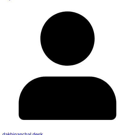
dakhinanchal desk