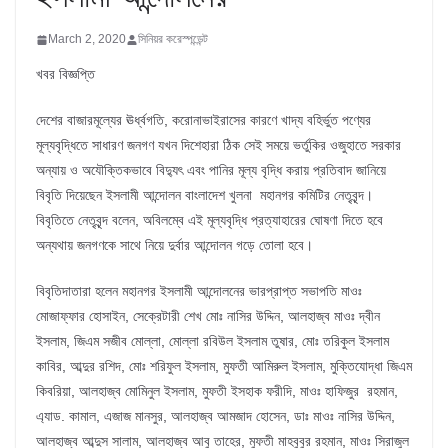
March 2, 2020
সিনিয়র করেস্পন্ডেন্ট
খবর বিজ্ঞপ্তি
দেশের বাজারমূল্যের ঊর্ধ্বগতি, করোনাভাইরাসের কারণে খাদ্য বহির্ভুত পণ্যের
মূল্যবৃদ্ধিতে সাধারণ জনগণ যখন দিশেহারা ঠিক সেই সময়ে ভর্তুকির ওজুহাতে সরকার
অন্যায় ও অযৌক্তিকভাবে বিদ্যুৎ এবং পানির মূল্য বৃদ্ধি করায় প্রতিবাদ জানিয়ে
বিবৃতি দিয়েছেন ইসলামী আন্দোলন বাংলাদেশ খুলনা মহানগর কমিটির নেতৃবৃন্দ।
বিবৃতিতে নেতৃবৃন্দ বলেন, অবিলম্বে এই মূল্যবৃদ্ধি প্রত্যাহারের ঘোষণা দিতে হবে
অন্যথায় জনগণকে সাথে নিয়ে দুর্বার আন্দোলন গড়ে তোলা হবে।
বিবৃতিদাতারা হলেন মহানগর ইসলামী আন্দোলনের ভারপ্রাপ্ত সভাপতি মাওঃ
মোজাফ্ফার হোসাইন, সেক্রেটারী শেখ মোঃ নাসির উদ্দিন, আলহাজ্ব মাওঃ দ্বীন
ইসলাম, জিএম সজীব মোল্লা, মোল্লা রবিউল ইসলাম তুষার, মোঃ তরিকুল ইসলাম
কাবির, আব্দুর রশিদ, মোঃ শরিফুল ইসলাম, মুফতী আমিরুল ইসলাম, মুক্তিযোদ্ধা জিএম
কিবরিয়া, আলহাজ্ব মোমিনুল ইসলাম, মুফতী ইসহাক ফরীদি, মাওঃ হাফিজুর রহমান,
এ্যাড. কামাল, এজাজ মানসুর, আলহাজ্ব আমজাদ হোসেন, ডাঃ মাওঃ নাসির উদ্দিন,
আলহাজ্ব আব্দুস সালাম, আলহাজ্ব আবু তাহের, মুফতী মাহবুবুর রহমান, মাওঃ সিরাজুল