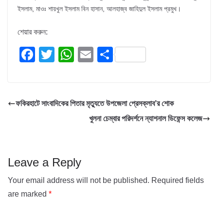
ইসলাম, মাওঃ শায়খুল ইসলাম বিন হাসান, আলহাজ্ব জাহিদুল ইসলাম প্রমুখ।
শেয়ার করুন:
F
T
W
E
S
a
wi
h
m
h
c
tt
at
ail
ar
e
er
s
e
ফকিরহাটে সাংবাদিকের পিতার মৃত্যুতে উপজেলা প্রেসক্লাব’র শোক
b
A
খুলনা চেম্বার পরিদর্শনে ন্যাশনাল ডিফেন্স কলেজ
o
p
o
p
k
Leave a Reply
Your email address will not be published.
Required fields
are marked
*