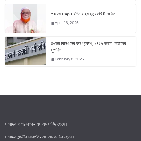
প্রফেসর আব্দুর রশিদের ২য় মৃত্যুবার্ষিকী পালিত
April 16, 2026
৪৬তম বিসিএসের ফল প্রকাশ, ১৪৫৭ জনকে নিয়োগের
সুপারিশ
February 8, 2026
সম্পাদক ও প্রকাশক- এস এম সাহিদ হোসেন
সম্পাদক মন্ডলীর সভাপতি- এস এম জাকির হোসেন