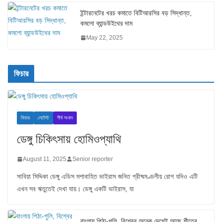
ইন্টারনেটের খরচ কমাতে বিটিআরসির বড় সিদ্ধান্ত,
কমলো ব্যান্ডউইথের দাম
May 22, 2025
ফিচার
ফিচার
লেটেস্ট
শীর্ষ সংবাদ
ডেঙ্গু চিকিৎসায় হোমিওপ্যাথি
August 11, 2025
Senior reporter
সাবিয়া সিদ্দিকা ডেঙ্গু এডিস মশাবাহিত ভাইরাস জনিত গ্রীষ্মমণ্ডলীয় রোগ যদিও এটি
এখন সব ঋতুতেই দেখা যায়। ডেঙ্গু একটি ভাইরাস, যা
বাংলায় পিঠা-পুলি, বিশ্বের অনেক দেশেই আছে শীতের