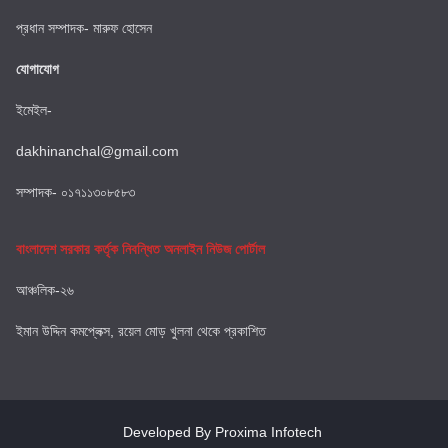
প্রধান সম্পাদক- মারুফ হোসেন
যোগাযোগ
ইমেইল-
dakhinanchal@gmail.com
সম্পাদক- ০১৭১১৩০৮৫৮৩
বাংলাদেশ সরকার কর্তৃক নিবন্ধিত অনলাইন নিউজ পোর্টাল
আঞ্চলিক-২৬
ইমান উদ্দিন কমপ্লেক্স, রয়েল মোড় খুলনা থেকে প্রকাশিত
Developed By Proxima Infotech