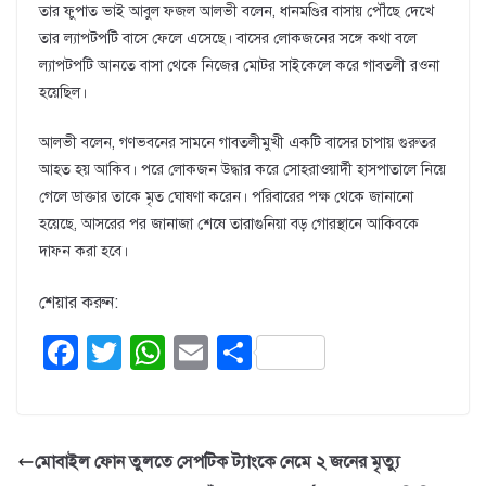
তার ফুপাত ভাই আবুল ফজল আলভী বলেন, ধানমণ্ডির বাসায় পৌঁছে দেখে
তার ল্যাপটপটি বাসে ফেলে এসেছে। বাসের লোকজনের সঙ্গে কথা বলে
ল্যাপটপটি আনতে বাসা থেকে নিজের মোটর সাইকেলে করে গাবতলী রওনা
হয়েছিল।
আলভী বলেন, গণভবনের সামনে গাবতলীমুখী একটি বাসের চাপায় গুরুতর
আহত হয় আকিব। পরে লোকজন উদ্ধার করে সোহরাওয়ার্দী হাসপাতালে নিয়ে
গেলে ডাক্তার তাকে মৃত ঘোষণা করেন। পরিবারের পক্ষ থেকে জানানো
হয়েছে, আসরের পর জানাজা শেষে তারাগুনিয়া বড় গোরস্থানে আকিবকে
দাফন করা হবে।
শেয়ার করুন:
F
T
W
E
S
a
wi
h
m
h
c
tt
at
ail
ar
e
er
s
e
মোবাইল ফোন তুলতে সেপটিক ট্যাংকে নেমে ২ জনের মৃত্যু