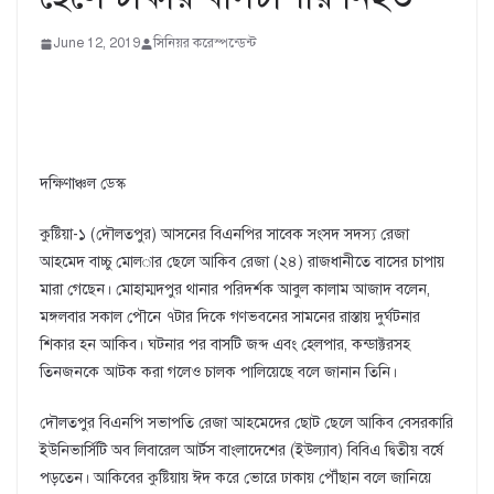
June 12, 2019
সিনিয়র করেস্পন্ডেন্ট
দক্ষিণাঞ্চল ডেস্ক
কুষ্টিয়া-১ (দৌলতপুর) আসনের বিএনপির সাবেক সংসদ সদস্য রেজা
আহমেদ বাচ্চু মোল­ার ছেলে আকিব রেজা (২৪) রাজধানীতে বাসের চাপায়
মারা গেছেন। মোহাম্মদপুর থানার পরিদর্শক আবুল কালাম আজাদ বলেন,
মঙ্গলবার সকাল পৌনে ৭টার দিকে গণভবনের সামনের রাস্তায় দুর্ঘটনার
শিকার হন আকিব। ঘটনার পর বাসটি জব্দ এবং হেলপার, কন্ডাক্টরসহ
তিনজনকে আটক করা গলেও চালক পালিয়েছে বলে জানান তিনি।
দৌলতপুর বিএনপি সভাপতি রেজা আহমেদের ছোট ছেলে আকিব বেসরকারি
ইউনিভার্সিটি অব লিবারেল আর্টস বাংলাদেশের (ইউল্যাব) বিবিএ দ্বিতীয় বর্ষে
পড়তেন। আকিবের কুষ্টিয়ায় ঈদ করে ভোরে ঢাকায় পৌঁছান বলে জানিয়ে