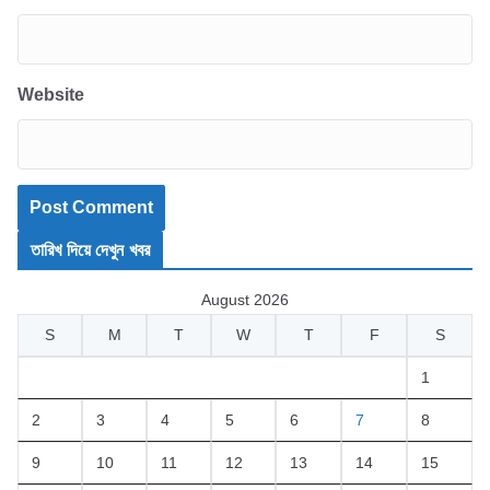
Website
তারিখ দিয়ে দেখুন খবর
August 2026
S
M
T
W
T
F
S
1
2
3
4
5
6
7
8
9
10
11
12
13
14
15