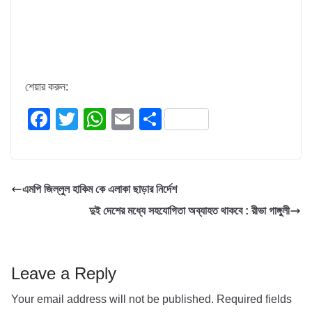
শেয়ার করুন:
F
T
W
E
S
a
wi
h
m
h
c
tt
at
ail
ar
e
er
s
e
এমপি জিল্লুল হাকিম কে এলাকা ছাড়ার নির্দেশ
b
A
দুই দেশের মধ্যে সহযোগিতা অব্যাহত থাকবে : রীভা গাঙ্গুলী
o
p
o
p
k
Leave a Reply
Your email address will not be published.
Required fields