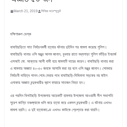
March 21, 2019
সিনিয়র করেস্পন্ডেন্ট
দক্ষিণাঞ্চল ডেস্ক
বাঘাইছড়িতে সাত নির্বাচনকর্মী হত্যার ঘটনায় দুইদিন পর মামলা করেছে পুলিশ।
বাঘাইছড়ি থানার ওসি মঞ্জুর আলম জানান, বুধবার রাতে মধ্যপাড়া পুলিশ ফাঁড়ির ইনচার্জ
এসআই মো. আক্তার আলী বাদী হয়ে মামলাটি দায়ের করেন। বাঘাইছড়ি থানায় করা
এ মামলায় অজ্ঞাত ৪০-৫০ জনকে আসামি করা হয় বলে ওসি মঞ্জুর জানান। সোমবার
নির্বাচনী দায়িত্ব পালন শেষে ফেরার পথে বাঘাইছড়ি-দিঘিনালা সড়কের নয় মাইল
এলাকায় অজ্ঞাত বন্দুকধারীর ব্রাশ ফায়ারে সাতজন নিহত হন।
এর পরদিন বিলাইছড়ি উপজেলায় আরেকটি হামলায় উপজেলা আওয়ামী লীগ সভাপতি
সুরেশ কান্তি তঞ্চঙ্গ্যাকে গুলি করে হত্যা করে একদল বন্দুকধারী। এ ঘটনায় এখনও
মামলা হয়নি। এ দুই হত্যাকাণ্ডে এখনও কাউকে গ্রেপ্তার করা যায়নি।