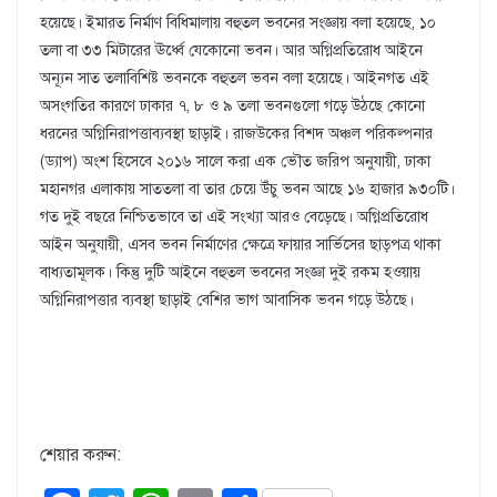
হয়েছে। ইমারত নির্মাণ বিধিমালায় বহুতল ভবনের সংজ্ঞায় বলা হয়েছে, ১০
তলা বা ৩৩ মিটারের ঊর্ধ্বে যেকোনো ভবন। আর অগ্নিপ্রতিরোধ আইনে
অন্যূন সাত তলাবিশিষ্ট ভবনকে বহুতল ভবন বলা হয়েছে। আইনগত এই
অসংগতির কারণে ঢাকার ৭, ৮ ও ৯ তলা ভবনগুলো গড়ে উঠছে কোনো
ধরনের অগ্নিনিরাপত্তাব্যবস্থা ছাড়াই। রাজউকের বিশদ অঞ্চল পরিকল্পনার
(ড্যাপ) অংশ হিসেবে ২০১৬ সালে করা এক ভৌত জরিপ অনুযায়ী, ঢাকা
মহানগর এলাকায় সাততলা বা তার চেয়ে উঁচু ভবন আছে ১৬ হাজার ৯৩০টি।
গত দুই বছরে নিশ্চিতভাবে তা এই সংখ্যা আরও বেড়েছে। অগ্নিপ্রতিরোধ
আইন অনুযায়ী, এসব ভবন নির্মাণের ক্ষেত্রে ফায়ার সার্ভিসের ছাড়পত্র থাকা
বাধ্যতামূলক। কিন্তু দুটি আইনে বহুতল ভবনের সংজ্ঞা দুই রকম হওয়ায়
অগ্নিনিরাপত্তার ব্যবস্থা ছাড়াই বেশির ভাগ আবাসিক ভবন গড়ে উঠছে।
শেয়ার করুন: