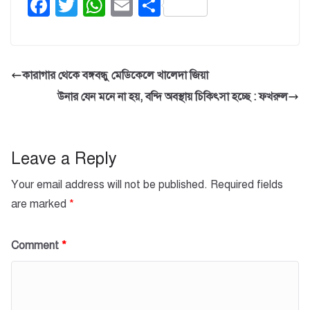
F
T
W
E
S
a
wi
h
m
h
c
tt
at
ail
ar
e
er
s
e
কারাগার থেকে বঙ্গবন্ধু মেডিকেলে খালেদা জিয়া
b
A
উনার যেন মনে না হয়, বন্দি অবস্থায় চিকিৎসা হচ্ছে : ফখরুল
o
p
o
p
k
Leave a Reply
Your email address will not be published.
Required fields
are marked
*
Comment
*