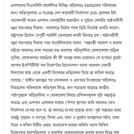
গুলশানের ডিএনসিসি মার্কেটসহ বিভিন্ন অগ্নিকাণ্ডে হতাহতদের পরিবারের
জন্য ক্ষতিপূরণসহ এ সংক্রান্ত বেশ কয়েকটি নির্দেশনা চেয়ে রোববার রিট
আবেদনটি করেন গুলশান সোসাইটির মহাসচিব ও সুপ্রিম কোর্টের আইনজীবী
শুক্লা সারওয়াত সিরাজ। আদালতে রিটের পক্ষে তিনি নিজেই শুনানি করেন।
রাষ্ট্রপক্ষে ছিলেন ডেপুটি অ্যাটর্নি জেনারেল কাজী জিনাত হক। আইনজীবী
শুক্লা সারওয়াত সিরাজ পরে সাংবাদিকদের বলেন, “অন্তবর্তী আদেশ ও রুলের
বাইরে আদালত ঢাকা শহরের মত জায়গায় অগ্নিদুর্ঘটনা মোকাবেলায় যান্ত্রিক
সুবিধা, লোকবলসহ সামগ্রিক কী কী ব্যবস্থা থাকা প্রয়োজন সে ব্যপারে বুয়েট-
জাপান ইনস্টিটিউট অব ডিজাস্টার প্রিভেনশন অ্যান্ড আরবান সেফটি
বিভাগের কাছ থেকে একটি বিশেষজ্ঞ প্রতিবেদন নিয়ে তা দাখিল করতে
বলেছে।” স্বাধীন তদন্তের পর চকবাজার ও এফআর টাওয়ারের অগ্নিকাণ্ডে
নিহতদের পরিবারকে ক্ষতিপূরণ দিতে, জন সচেতনা বাড়াতে জাতীয়
পাঠ্যপুস্তকে অগ্নিদুর্ঘটনা ও মোকাবেলা বিষয়ে প্রশিক্ষণমূলক সূচি অন্তর্ভুক্ত
করতে এবং গুলশান এলাকায় ফায়ার স্টেশন স্থাপনে জমি বরাদ্দের কেন
নির্দেশনা দেওয়া হবে না, তা জানতে চাওয়া হয়েছে রুলে। দুই সপ্তাহের মধ্যে
স্বরাষ্ট্র, গৃহায়ন ও গণপূর্ত, শিক্ষা এবং খাদ্য ও দুর্যোগ ব্যবস্থাপনা সচিব, ঢাকা
উত্তর ও দক্ষিণ সিটির মেয়র, বাংলাদেশ ফায়ার সার্ভিস অ্যান্ড সিভিল
ডিফেন্সের মহাপরিচালক ও রাজউক চেয়ারম্যানকে রুলের জবাব দিতে বলা