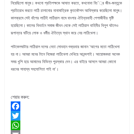
নিয়েছিলো মানুষ। কখনো প্রতিপক্ষকে আঘাত করতে, কখনোবা হিং¯্র জীব-জন্তুকে
প্রতিরোধ করতে লাঠি চালানোর নানামাত্রিক কৃতকৌশল আবিস্কার করেছিলো মানুষ।
কালক্রমে সেই বাঁশের লাঠিই লাঠিয়াল নামে বাংলার ঐতিহ্যবাহী পেশাজীবীর সৃষ্টি
হয়েছিলো। কালের বিবর্তনে সমাজ জীবন থেকে সেই লাঠিয়াল বাহিনীর বিলুপ ঘটলেও
রূপান্তর ঘটিয়ে লোক ও ধর্মীয় ঐতিহ্যে স্থান করে নেয় লাঠিখেলা।
পাটকেলঘাটার লাঠিয়াল দলের নেতা সোবহান শুক্রবার জানান ‘আগের মতো লাঠিখেলা
হয় না। আমরা মনের টানে নিজেরা লাঠিখেলা দেখিয়ে আনন্দপাই। আয়োজকরা অনেক
সময় খুশি হয়ে আমাদের বিভিন্ন পুরস্কার দেন। এর বাইরে আসলে আমরা কোনো
ধরনের সাহায্য সহযোগিতা পাই না’।
শেয়ার করুন:
F
a
T