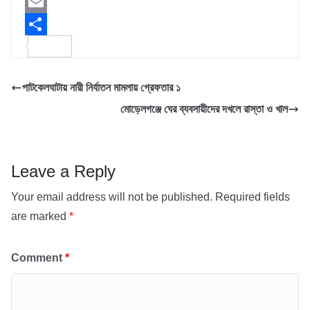
c
w
W
e
i
h
E
b
t
a
m
S
o
t
t
a
h
পাটকেলঘাটায় নারী নির্যাতন মামলায় গ্রেফতার ১
o
e
s
i
a
মোড়েলগঞ্জে ঘের ব্যবসায়ীদের দখলে রাস্তা ও খাল
k
r
A
l
r
p
e
p
Leave a Reply
Your email address will not be published.
Required fields
are marked
*
Comment
*