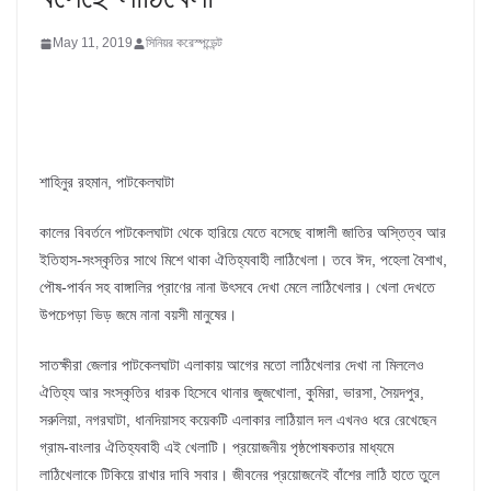
May 11, 2019
সিনিয়র করেস্পন্ডেন্ট
শাহিনুর রহমান, পাটকেলঘাটা
কালের বিবর্তনে পাটকেলঘাটা থেকে হারিয়ে যেতে বসেছে বাঙ্গালী জাতির অস্তিত্ব আর
ইতিহাস-সংস্কৃতির সাথে মিশে থাকা ঐতিহ্যবাহী লাঠিখেলা। তবে ঈদ, পহেলা বৈশাখ,
পৌষ-পার্বন সহ বাঙ্গালির প্রাণের নানা উৎসবে দেখা মেলে লাঠিখেলার। খেলা দেখতে
উপচেপড়া ভিড় জমে নানা বয়সী মানুষের।
সাতক্ষীরা জেলার পাটকেলঘাটা এলাকায় আগের মতো লাঠিখেলার দেখা না মিললেও
ঐতিহ্য আর সংস্কৃতির ধারক হিসেবে থানার জুজখোলা, কুমিরা, ভারসা, সৈয়দপুর,
সরুলিয়া, নগরঘাটা, ধানদিয়াসহ কয়েকটি এলাকার লাঠিয়াল দল এখনও ধরে রেখেছেন
গ্রাম-বাংলার ঐতিহ্যবাহী এই খেলাটি। প্রয়োজনীয় পৃষ্ঠপোষকতার মাধ্যমে
লাঠিখেলাকে টিকিয়ে রাখার দাবি সবার। জীবনের প্রয়োজনেই বাঁশের লাঠি হাতে তুলে