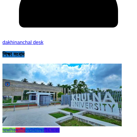
dakhinanchal desk
শিক্ষা সংবাদ
আঞ্চলিক
জাতীয়
লেটেস্ট
শিক্ষা
শীর্ষ সংবাদ