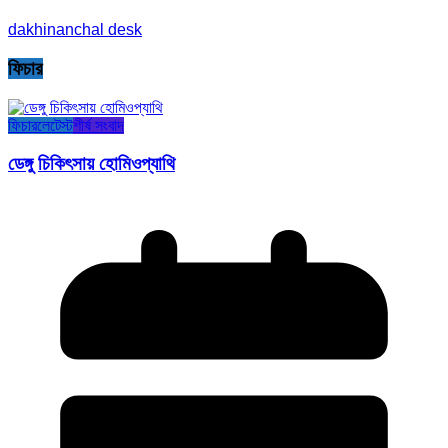
dakhinanchal desk
ফিচার
ফিচার
লেটেস্ট
শীর্ষ সংবাদ
ডেঙ্গু চিকিৎসায় হোমিওপ্যাথি