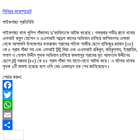
সিনিয়র করেস্পন্ডেন্ট
পাইকগাছা প্রতিনিধি
পাইকগাছা থানা পুলিশ গাঁজাসহ দু’ব্যক্তিকে আটক করেছে। শুক্রবার গভীর রাতে থানার
এসআই বাবুল হোসেন ও এএসআই আব্দুল কাদের অভিযান চালিয়ে কাশিমনগর এলাকা
থেকে আশাশুনি উপজেলার ফকরাবাদ গ্রামের লতিফ গাজীর ছেলে হাফিজুর রহমান (৩৫)
কে ৫ গ্রাম গাঁজা সহ এবং এসআই মিন্টু মিয়া এবং এএসআই রকিবুল, মহিবুল্লাহ, ইব্রাহিম,
পলাশ ও হেলাল উদ্দীন পৃথক অভিযান চালিয়ে কমলাপুর গ্রামের মৃত আফতাব উদ্দীনের
ছেলে মন্টু সরদার (৪৫) কে ৪৫ গ্রাম গাঁজা সহ হাতে-নাতে আটক করে। এ ঘটনায় থানায়
পৃথক ২টি মামলা হয়েছে বলে ওসি মোঃ এমদাদুল হক শেখ জানিয়েছেন।
শেয়ার করুন:
Facebook
Twitter
WhatsApp
Email
Share