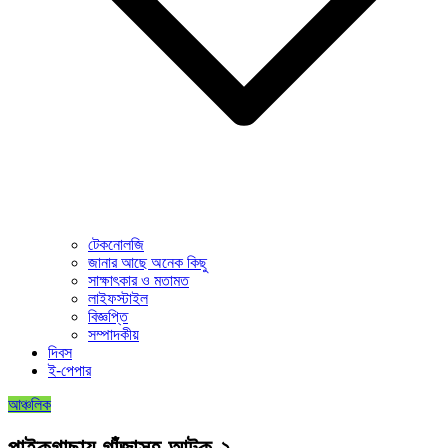
টেকনোলজি
জানার আছে অনেক কিছু
সাক্ষাৎকার ও মতামত
লাইফস্টাইল
বিজ্ঞপ্তি
সম্পাদকীয়
দিবস
ই-পেপার
আঞ্চলিক
পাইকগাছায় গাঁজাসহ আটক ২