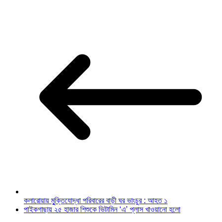
কলারোয়ায় মুুক্তিযোদ্ধা পরিবারের বাড়ী ঘর ভাংচুর : আহত ১
পাইকগাছায় ২৫ হাজার শিশুকে ভিটামিন ‘এ’ প্লাস খাওয়ানো হলো