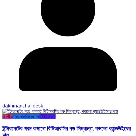
dakhinanchal desk
জাতীয়
টেকনোলজি
লেটেস্ট
শীর্ষ সংবাদ
ইন্টারনেটের খরচ কমাতে বিটিআরসির বড় সিদ্ধান্ত, কমলো ব্যান্ডউইথের
দাম