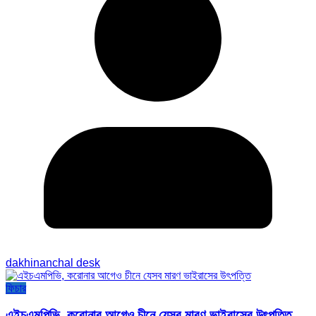
dakhinanchal desk
ফিচার
এইচএমপিভি, করোনার আগেও চীনে যেসব মারণ ভাইরাসের উৎপত্তি