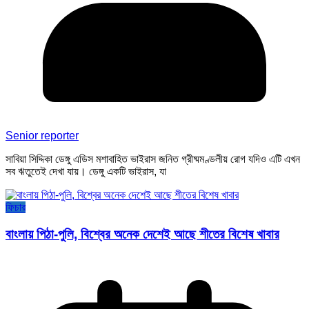
Senior reporter
সাবিয়া সিদ্দিকা ডেঙ্গু এডিস মশাবাহিত ভাইরাস জনিত গ্রীষ্মমণ্ডলীয় রোগ যদিও এটি এখন
সব ঋতুতেই দেখা যায়। ডেঙ্গু একটি ভাইরাস, যা
ফিচার
বাংলায় পিঠা-পুলি, বিশ্বের অনেক দেশেই আছে শীতের বিশেষ খাবার