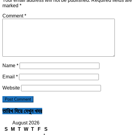
Your email address will not be published.
Required fields are
marked
*
Comment
*
Name
*
Email
*
Website
তারিখ দিয়ে দেখুন খবর
August 2026
S
M
T
W
T
F
S