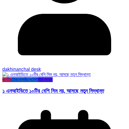
dakhinanchal desk
জাতীয়
টেকনোলজি
লেটেস্ট
শীর্ষ সংবাদ
১ এনআইডিতে ১০টির বেশি সিম নয়, আসছে নতুন সিদ্ধান্ত