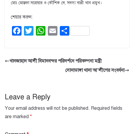
মোঃ মোস্তফা সরোয়ার ও কৌশিক দে, সদস্য বাপ্পী খান প্রমুখ।
শেয়ার করুন:
F
T
W
E
S
a
wi
h
m
h
c
tt
at
ail
ar
e
er
s
e
খানজাহান আলী বিমানবন্দর পরিদর্শনে পরিকল্পনা মন্ত্রী
b
A
সোনাডাঙ্গা থানা আ’লীগের সংবর্ধনা
o
p
o
p
k
Leave a Reply
Your email address will not be published.
Required fields
are marked
*