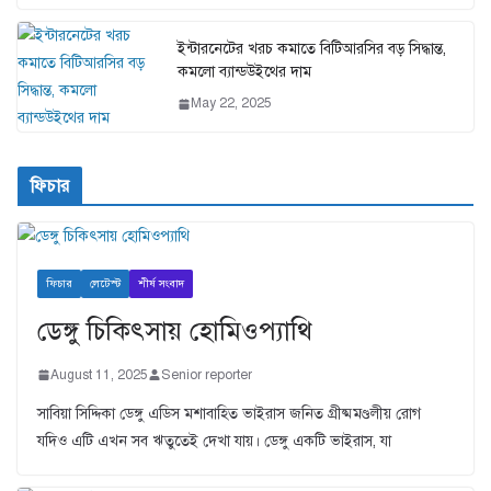
ইন্টারনেটের খরচ কমাতে বিটিআরসির বড় সিদ্ধান্ত,
কমলো ব্যান্ডউইথের দাম
May 22, 2025
ফিচার
ফিচার
লেটেস্ট
শীর্ষ সংবাদ
ডেঙ্গু চিকিৎসায় হোমিওপ্যাথি
August 11, 2025
Senior reporter
সাবিয়া সিদ্দিকা ডেঙ্গু এডিস মশাবাহিত ভাইরাস জনিত গ্রীষ্মমণ্ডলীয় রোগ
যদিও এটি এখন সব ঋতুতেই দেখা যায়। ডেঙ্গু একটি ভাইরাস, যা