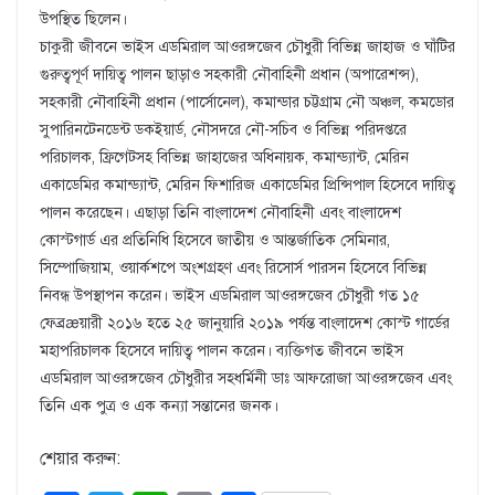
উপস্থিত ছিলেন।
চাকুরী জীবনে ভাইস এডমিরাল আওরঙ্গজেব চৌধুরী বিভিন্ন জাহাজ ও ঘাঁটির
গুরুত্বপূর্ণ দায়িত্ব পালন ছাড়াও সহকারী নৌবাহিনী প্রধান (অপারেশন্স),
সহকারী নৌবাহিনী প্রধান (পার্সোনেল), কমান্ডার চট্টগ্রাম নৌ অঞ্চল, কমডোর
সুপারিনটেনডেন্ট ডকইয়ার্ড, নৌসদরে নৌ-সচিব ও বিভিন্ন পরিদপ্তরে
পরিচালক, ফ্রিগেটসহ বিভিন্ন জাহাজের অধিনায়ক, কমান্ড্যান্ট, মেরিন
একাডেমির কমান্ড্যান্ট, মেরিন ফিশারিজ একাডেমির প্রিন্সিপাল হিসেবে দায়িত্ব
পালন করেছেন। এছাড়া তিনি বাংলাদেশ নৌবাহিনী এবং বাংলাদেশ
কোস্টগার্ড এর প্রতিনিধি হিসেবে জাতীয় ও আন্তর্জাতিক সেমিনার,
সিম্পোজিয়াম, ওয়ার্কশপে অংশগ্রহণ এবং রিসোর্স পারসন হিসেবে বিভিন্ন
নিবন্ধ উপস্থাপন করেন। ভাইস এডমিরাল আওরঙ্গজেব চৌধুরী গত ১৫
ফেব্রæয়ারী ২০১৬ হতে ২৫ জানুয়ারি ২০১৯ পর্যন্ত বাংলাদেশ কোস্ট গার্ডের
মহাপরিচালক হিসেবে দায়িত্ব পালন করেন। ব্যক্তিগত জীবনে ভাইস
এডমিরাল আওরঙ্গজেব চৌধুরীর সহধর্মিনী ডাঃ আফরোজা আওরঙ্গজেব এবং
তিনি এক পুত্র ও এক কন্যা সন্তানের জনক।
শেয়ার করুন: