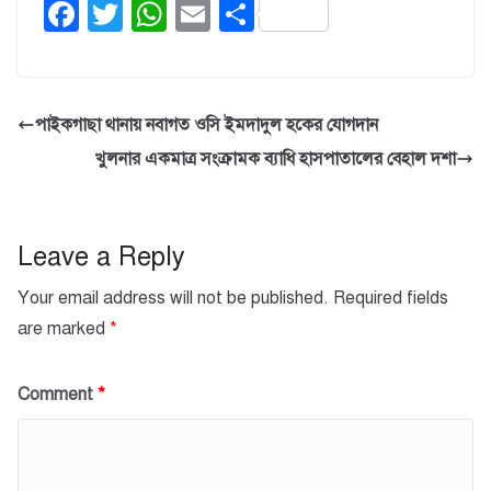
F
T
W
E
S
a
wi
h
m
h
c
tt
at
ail
ar
e
er
s
e
পাইকগাছা থানায় নবাগত ওসি ইমদাদুল হকের যোগদান
b
A
খুলনার একমাত্র সংক্রামক ব্যাধি হাসপাতালের বেহাল দশা
o
p
o
p
k
Leave a Reply
Your email address will not be published.
Required fields
are marked
*
Comment
*