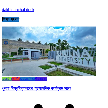
dakhinanchal desk
শিক্ষা সংবাদ
আঞ্চলিক
জাতীয়
লেটেস্ট
শিক্ষা
শীর্ষ সংবাদ
খুলনা বিশ্ববিদ্যালয়ের প্রশাসনিক কার্যক্রম সচল