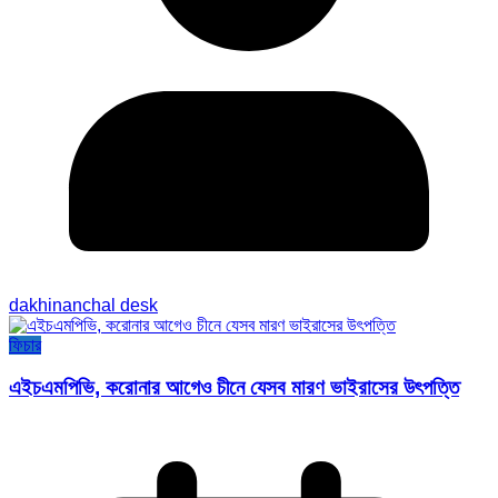
dakhinanchal desk
ফিচার
এইচএমপিভি, করোনার আগেও চীনে যেসব মারণ ভাইরাসের উৎপত্তি