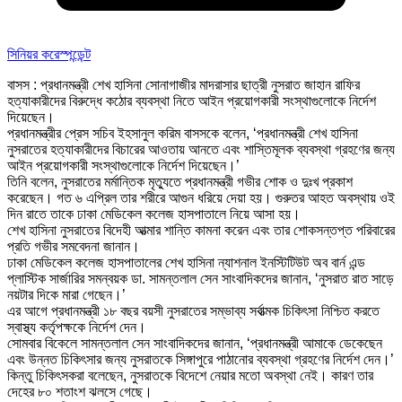
সিনিয়র করেস্পন্ডেন্ট
বাসস : প্রধানমন্ত্রী শেখ হাসিনা সোনাগাজীর মাদরাসার ছাত্রী নুসরাত জাহান রাফির
হত্যাকারীদের বিরুদ্ধে কঠোর ব্যবস্থা নিতে আইন প্রয়োগকারী সংস্থাগুলোকে নির্দেশ
দিয়েছেন।
প্রধানমন্ত্রীর প্রেস সচিব ইহসানুল করিম বাসসকে বলেন, ‘প্রধানমন্ত্রী শেখ হাসিনা
নুসরাতের হত্যাকারীদের বিচারের আওতায় আনতে এবং শাস্তিমূলক ব্যবস্থা গ্রহণের জন্য
আইন প্রয়োগকারী সংস্থাগুলোকে নির্দেশ দিয়েছেন।’
তিনি বলেন, নুসরাতের মর্মান্তিক মৃত্যুতে প্রধানমন্ত্রী গভীর শোক ও দুঃখ প্রকাশ
করেছেন। গত ৬ এপ্রিল তার শরীরে আগুন ধরিয়ে দেয়া হয়। গুরুতর আহত অবস্থায় ওই
দিন রাতে তাকে ঢাকা মেডিকেল কলেজ হাসপাতালে নিয়ে আসা হয়।
শেখ হাসিনা নুসরাতের বিদেহী আত্মার শান্তি কামনা করেন এবং তার শোকসন্তপ্ত পরিবারের
প্রতি গভীর সমবেদনা জানান।
ঢাকা মেডিকেল কলেজ হাসপাতালের শেখ হাসিনা ন্যাশনাল ইনস্টিটিউট অব বার্ন এন্ড
প্লাস্টিক সার্জারির সমন্বয়ক ডা. সামন্তলাল সেন সাংবাদিকদের জানান, ‘নুসরাত রাত সাড়ে
নয়টার দিকে মারা গেছেন।’
এর আগে প্রধানমন্ত্রী ১৮ বছর বয়সী নুসরাতের সম্ভাব্য সর্বাত্মক চিকিৎসা নিশ্চিত করতে
স্বাস্থ্য কর্তৃপক্ষকে নির্দেশ দেন।
সোমবার বিকেলে সামন্তলাল সেন সাংবাদিকদের জানান, ‘প্রধানমন্ত্রী আমাকে ডেকেছেন
এবং উন্নত চিকিৎসার জন্য নুসরাতকে সিঙ্গাপুরে পাঠানোর ব্যবস্থা গ্রহণের নির্দেশ দেন।’
কিন্তু চিকিৎসকরা বলেছেন, নুসরাতকে বিদেশে নেয়ার মতো অবস্থা নেই। কারণ তার
দেহের ৮০ শতাংশ ঝলসে গেছে।