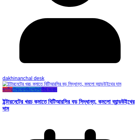
dakhinanchal desk
জাতীয়
টেকনোলজি
লেটেস্ট
শীর্ষ সংবাদ
ইন্টারনেটের খরচ কমাতে বিটিআরসির বড় সিদ্ধান্ত, কমলো ব্যান্ডউইথের
দাম