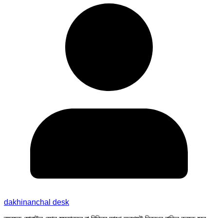
dakhinanchal desk