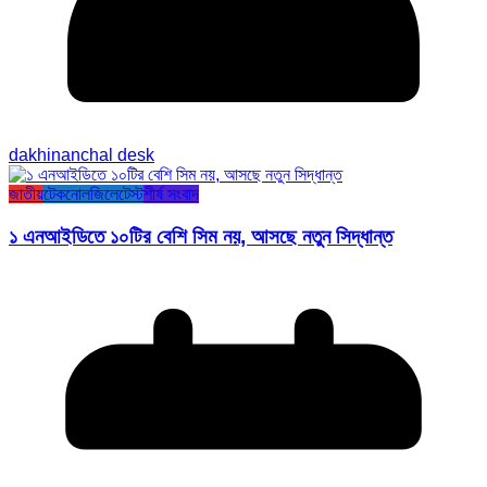
dakhinanchal desk
জাতীয়
টেকনোলজি
লেটেস্ট
শীর্ষ সংবাদ
১ এনআইডিতে ১০টির বেশি সিম নয়, আসছে নতুন সিদ্ধান্ত