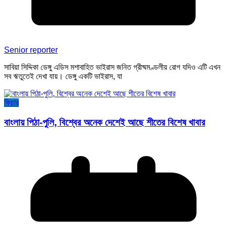
Senior reporter
সাবিয়া সিদ্দিকা ডেঙ্গু এডিস মশাবাহিত ভাইরাস জনিত গ্রীষ্মমণ্ডলীয় রোগ যদিও এটি এখন
সব ঋতুতেই দেখা যায়। ডেঙ্গু একটি ভাইরাস, যা
ফিচার
বাংলায় পিঠা-পুলি, বিশ্বের অনেক দেশেই আছে শীতের বিশেষ খাবার