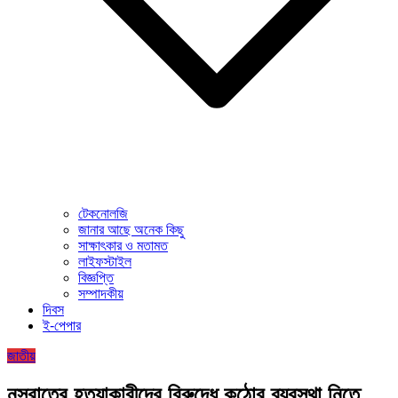
টেকনোলজি
জানার আছে অনেক কিছু
সাক্ষাৎকার ও মতামত
লাইফস্টাইল
বিজ্ঞপ্তি
সম্পাদকীয়
দিবস
ই-পেপার
জাতীয়
নুসরাতের হত্যাকারীদের বিরুদ্ধে কঠোর ব্যবস্থা নিতে