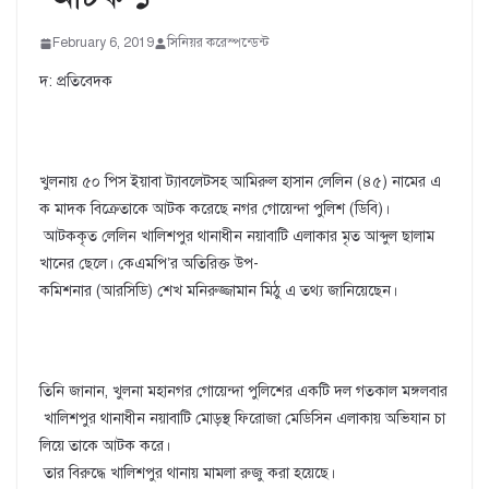
February 6, 2019
সিনিয়র করেস্পন্ডেন্ট
দ: প্রতিবেদক
খুলনায় ৫০ পিস ইয়াবা ট্যাবলেটসহ আমিরুল হাসান লেলিন (৪৫) নামের এ
ক মাদক বিক্রেতাকে আটক করেছে নগর গোয়েন্দা পুলিশ (ডিবি)।
আটককৃত লেলিন খালিশপুর থানাধীন নয়াবাটি এলাকার মৃত আব্দুল ছালাম
খানের ছেলে। কেএমপি’র অতিরিক্ত উপ-
কমিশনার (আরসিডি) শেখ মনিরুজ্জামান মিঠু এ তথ্য জানিয়েছেন।
তিনি জানান, খুলনা মহানগর গোয়েন্দা পুলিশের একটি দল গতকাল মঙ্গলবার
খালিশপুর থানাধীন নয়াবাটি মোড়স্থ ফিরোজা মেডিসিন এলাকায় অভিযান চা
লিয়ে তাকে আটক করে।
তার বিরুদ্ধে খালিশপুর থানায় মামলা রুজু করা হয়েছে।