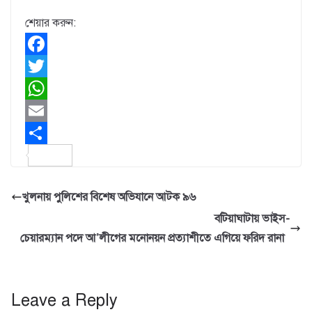
শেয়ার করুন:
F
a
T
c
w
W
e
i
h
E
b
t
a
m
S
o
t
t
a
h
খুলনায় পুলিশের বিশেষ অভিযানে আটক ৯৬
o
e
s
i
a
বটিয়াঘাটায় ভাইস-
k
r
A
l
r
চেয়ারম্যান পদে আ’লীগের মনোনয়ন প্রত্যাশীতে এগিয়ে ফরিদ রানা
p
e
p
Leave a Reply