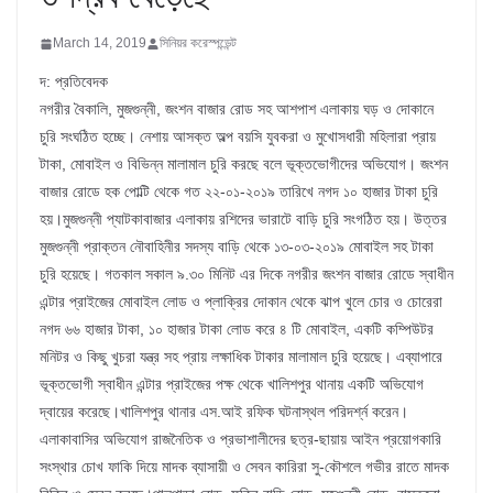
March 14, 2019
সিনিয়র করেস্পন্ডেন্ট
দ: প্রতিবেদক
নগরীর বৈকালি, মুজগুন্নী, জংশন বাজার রোড সহ আশপাশ এলাকায় ঘড় ও দোকানে
চুরি সংঘঠিত হচ্ছে। নেশায় আসক্ত অল্প বয়সি যুবকরা ও মুখোসধারী মহিলারা প্রায়
টাকা, মোবাইল ও বিভিন্ন মালামাল চুরি করছে বলে ভূক্তভোগীদের অভিযোগ। জংশন
বাজার রোডে হক পোল্টি থেকে গত ২২-০১-২০১৯ তারিখে নগদ ১০ হাজার টাকা চুরি
হয়।মুজগুন্নী প্যাটকাবাজার এলাকায় রশিদের ভারাটে বাড়ি চুরি সংগঠিত হয়। উত্তর
মুজগুন্নী প্রাক্তন নৌবাহিনীর সদস্য বাড়ি থেকে ১৩-০৩-২০১৯ মোবাইল সহ টাকা
চুরি হয়েছে। গতকাল সকাল ৯.৩০ মিনিট এর দিকে নগরীর জংশন বাজার রোডে স্বাধীন
এন্টার প্রাইজের মোবাইল লোড ও প্লাক্রির দোকান থেকে ঝাপ খুলে চোর ও চোরেরা
নগদ ৬৬ হাজার টাকা, ১০ হাজার টাকা লোড করে ৪ টি মোবাইল, একটি কম্পিউটর
মনিটর ও কিছু খুচরা যন্ত্র সহ প্রায় লক্ষাধিক টাকার মালামাল চুরি হয়েছে। এব্যাপারে
ভূক্তভোগী স্বাধীন এন্টার প্রাইজের পক্ষ থেকে খালিশপুর থানায় একটি অভিযোগ
দ্বায়ের করেছে।খালিশপুর থানার এস.আই রফিক ঘটনাস্থল পরিদর্শ্ন করেন।
এলাকাবাসির অভিযোগ রাজনৈতিক ও প্রভাশালীদের ছত্র-ছায়ায় আইন প্রয়োগকারি
সংস্থার চোখ ফাকি দিয়ে মাদক ব্যাসায়ী ও সেবন কারিরা সু-কৌশলে গভীর রাতে মাদক