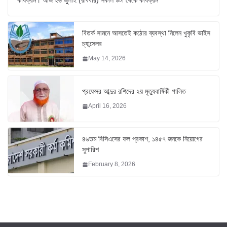
কার্যক্রম। আজ ২৬ জুুলাই (রবিবার) সকাল ৯টা থেকে কার্যক্রম
বিতর্ক সামনে আসতেই কঠোর ব্যবস্থা নিলেন খুকৃবি ভাইস
চ্যান্সেলর
May 14, 2026
প্রফেসর আব্দুর রশিদের ২য় মৃত্যুবার্ষিকী পালিত
April 16, 2026
৪৬তম বিসিএসের ফল প্রকাশ, ১৪৫৭ জনকে নিয়োগের
সুপারিশ
February 8, 2026