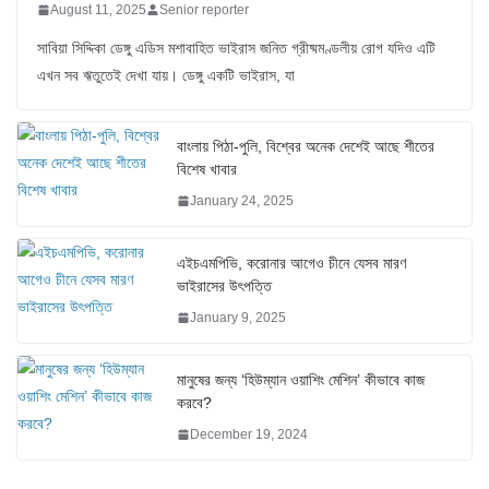
August 11, 2025
Senior reporter
সাবিয়া সিদ্দিকা ডেঙ্গু এডিস মশাবাহিত ভাইরাস জনিত গ্রীষ্মমণ্ডলীয় রোগ যদিও এটি
এখন সব ঋতুতেই দেখা যায়। ডেঙ্গু একটি ভাইরাস, যা
বাংলায় পিঠা-পুলি, বিশ্বের অনেক দেশেই আছে শীতের
বিশেষ খাবার
January 24, 2025
এইচএমপিভি, করোনার আগেও চীনে যেসব মারণ
ভাইরাসের উৎপত্তি
January 9, 2025
মানুষের জন্য ‘হিউম্যান ওয়াশিং মেশিন’ কীভাবে কাজ
করবে?
December 19, 2024