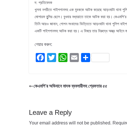
দ: প্রতিবেদক
খুলনা নগরীতে পাইপগানসহ এক যুবককে আটক করেছে আড়ংঘাটা থানা পুলিশ।
মোশারফ মুন্সির ছেলে। বুধবার মধ্যরাতে তাকে আটক করা হয়। কেএমপি’র
তিনি আরও জানান, গোপন সংবাদের ভিত্তিতে আড়ংঘাটা থানা পুলিশ বাইপাস স
একটি পাইপগানসহ আটক করা হয়। এ বিষয়ে তার বিরুদ্ধে অস্ত্র আইনে ম
শেয়ার করুন:
F
T
W
E
S
a
wi
h
m
h
c
tt
at
ail
ar
e
er
s
e
কেএমপি’র অভিযানে মাদক ব্যবসায়ীসহ গ্রেফতার ৫৫
b
A
o
p
o
p
Leave a Reply
k
Your email address will not be published.
Requir