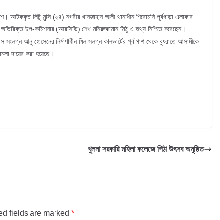
 আটককৃত লিটু মুন্সি (২৪) নগরীর খানজাহান আলী থানাধীন শিরোমনি পূর্বপাড়া এলাকার
 অতিরিক্ত উপ-কমিশনার (আরসিডি) শেখ মনিরুজ্জামান মিঠু এ তথ্য নিশ্চিত করেছেন।
ংলগ্ন আনু হোসেনের নির্মাণাধীন মিল সলগ্ন কালভার্টের পূর্ব পাশ থেকে বুধরাতে আসামীকে
ামলা দায়ের করা হয়েছে।
খুলনা সরকারি মহিলা কলেজে পিঠা উৎসব অনুষ্ঠিত
ed fields are marked
*