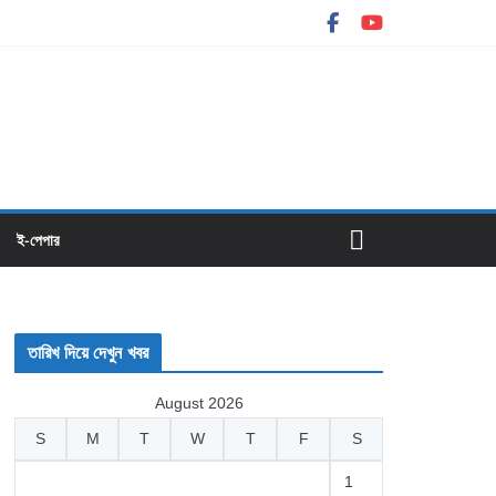
ই-পেপার
তারিখ দিয়ে দেখুন খবর
August 2026
S
M
T
W
T
F
S
1