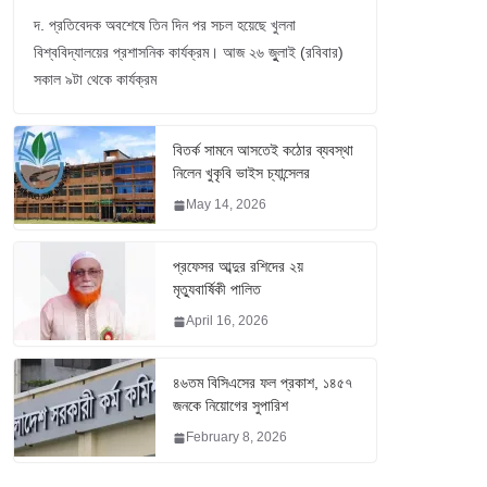
দ. প্রতিবেদক অবশেষে তিন দিন পর সচল হয়েছে খুলনা
বিশ্ববিদ্যালয়ের প্রশাসনিক কার্যক্রম। আজ ২৬ জুুলাই (রবিবার)
সকাল ৯টা থেকে কার্যক্রম
বিতর্ক সামনে আসতেই কঠোর ব্যবস্থা
নিলেন খুকৃবি ভাইস চ্যান্সেলর
May 14, 2026
প্রফেসর আব্দুর রশিদের ২য়
মৃত্যুবার্ষিকী পালিত
April 16, 2026
৪৬তম বিসিএসের ফল প্রকাশ, ১৪৫৭
জনকে নিয়োগের সুপারিশ
February 8, 2026