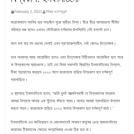
February 2, 2021
সিনিয়র করেস্পন্ডেন্ট
করোনাকালে স্থবির হয়ে পড়েছিল পুরো ক্রীড়া বিশ্ব। ধীরে ধীরে আসরগুলো সীমিত
পরিসরে শুরু হলেও এখনও স্টেডিয়ামে দর্শকদের উপস্থিতি নেই বললেই চলে।
ফলে বলা যায় সব ধরনের খেলাই এখন প্রাণচাঞ্চল্যহীন, নেই কোনও উত্তেজনা।
তবে অন্যান্য ম্যাচ আয়োজিত হলেও এমন উত্তেজনা বিহীনভাবে আয়োজিত হতে পারে
না বিশ্বকাপের ম্যাচগুলো। তাই তো ফিফা সভাপতি জিয়ান্নি ইনফানতিনোর বিশ্বাস,
টিকা প্রয়োগের মাধ্যমে ২০২২ সালে করোনাকে হারিয়ে বিশ্বকাপ হবে দর্শকপূর্ণ
গ্যালারিতে।
এ ব্যাপারে ইনফানতিনো বলেন, ‘আমি খুবই আত্মবিশ্বাসী যে বিশ্বকাপের মাধ্যমে
আমরা বিশ্বকে আবার এক সুঁতোয় গাঁথতে পারব। আবার আমরা গ্যালারিতে উল্লাস
করতে পারব। করোনাকে হারিয়ে ২০২২ কাতার বিশ্বকাপ হবে দর্শকপূর্ণ মাঠে। ’
ইনফানতিনো এও জানিয়েছেন যে কোনোভাবেই সাধারণ মানুষের চেয়ে অ্যাথলেটদের
করোনার টিকাদানের ক্ষেত্রে অগ্রাধিকার দেওয়া ঠিক হবে না।