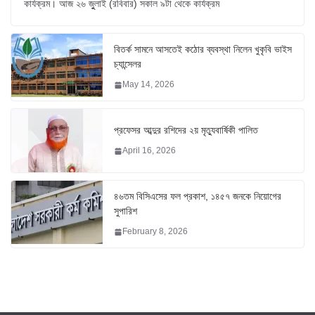
কার্যক্রম। আজ ২৬ জুুলাই (রবিবার) সকাল ৯টা থেকে কার্যক্রম
বিতর্ক সামনে আসতেই কঠোর ব্যবস্থা নিলেন খুকৃবি ভাইস
চ্যান্সেলর
May 14, 2026
প্রফেসর আব্দুর রশিদের ২য় মৃত্যুবার্ষিকী পালিত
April 16, 2026
৪৬তম বিসিএসের ফল প্রকাশ, ১৪৫৭ জনকে নিয়োগের
সুপারিশ
February 8, 2026