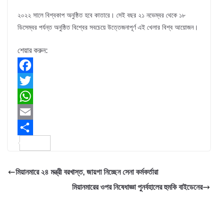
২০২২ সালে বিশ্বকাপ অনুষ্ঠিত হবে কাতারে। সেই বছর ২১ নভেম্বর থেকে ১৮
ডিসেম্বর পর্যন্ত অনুষ্ঠিত বিশ্বের সবচেয়ে উত্তেজনাপূর্ণ এই খেলার বিশ্ব আয়োজন।
শেয়ার করুন:
F
a
T
c
w
W
e
i
h
E
b
t
a
m
S
o
t
t
a
h
মিয়ানমারে ২৪ মন্ত্রী বরখাস্ত, জায়গা নিচ্ছেন সেনা কর্মকর্তারা
o
e
s
i
a
মিয়ানমারের ওপর নিষেধাজ্ঞা পুনর্বহালের হুমকি বাইডেনের
k
r
A
l
r
p
e