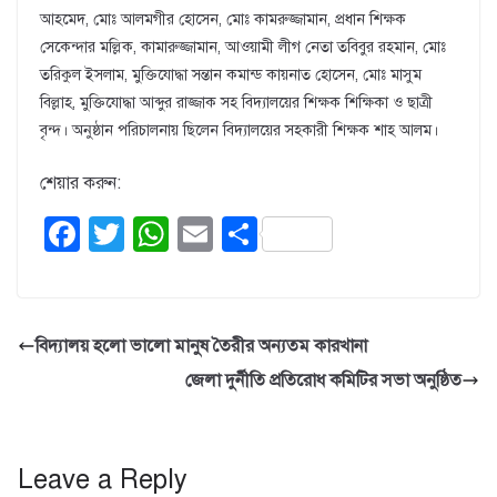
আহমেদ, মোঃ আলমগীর হোসেন, মোঃ কামরুজ্জামান, প্রধান শিক্ষক
সেকেন্দার মল্লিক, কামারুজ্জামান, আওয়ামী লীগ নেতা তবিবুর রহমান, মোঃ
তরিকুল ইসলাম, মুক্তিযোদ্ধা সন্তান কমান্ড কায়নাত হোসেন, মোঃ মাসুম
বিল্লাহ, মুক্তিযোদ্ধা আব্দুর রাজ্জাক সহ বিদ্যালয়ের শিক্ষক শিক্ষিকা ও ছাত্রী
বৃন্দ। অনুষ্ঠান পরিচালনায় ছিলেন বিদ্যালয়ের সহকারী শিক্ষক শাহ আলম।
শেয়ার করুন:
F
T
W
E
S
a
wi
h
m
h
c
tt
at
ail
ar
e
er
s
e
বিদ্যালয় হলো ভালো মানুষ তৈরীর অন্যতম কারখানা
b
A
জেলা দুর্নীতি প্রতিরোধ কমিটির সভা অনুষ্ঠিত
o
p
o
p
k
Leave a Reply