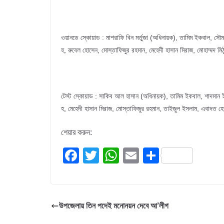
ওয়ানডে স্কোয়াড : মাশরাফি বিন মর্তুজা (অধিনায়ক), তামিম ইকবাল, সৌ
হ, রুবেল হোসেন, মোস্তাফিজুর রহমান, মেহেদী হাসান মিরাজ, মোহাম্মদ ম
টেস্ট স্কোয়াড : সাকিব আল হাসান (অধিনায়ক), তামিম ইকবাল, শাদমান ইসল
হ, মেহেদী হাসান মিরাজ, মোস্তাফিজুর রহমান, তাইজুল ইসলাম, এবাদত 
শেয়ার করুন:
F
T
W
E
S
a
wi
h
m
h
c
tt
at
ail
ar
e
er
s
e
উপজেলায় তিন পদেই মনোনয়ন দেবে আ’লীগ
b
A