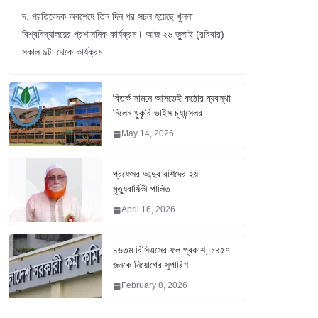
দ. প্রতিবেদক অবশেষে তিন দিন পর সচল হয়েছে খুলনা
বিশ্ববিদ্যালয়ের প্রশাসনিক কার্যক্রম। আজ ২৬ জুুলাই (রবিবার)
সকাল ৯টা থেকে কার্যক্রম
বিতর্ক সামনে আসতেই কঠোর ব্যবস্থা
নিলেন খুকৃবি ভাইস চ্যান্সেলর
May 14, 2026
প্রফেসর আব্দুর রশিদের ২য়
মৃত্যুবার্ষিকী পালিত
April 16, 2026
৪৬তম বিসিএসের ফল প্রকাশ, ১৪৫৭
জনকে নিয়োগের সুপারিশ
February 8, 2026