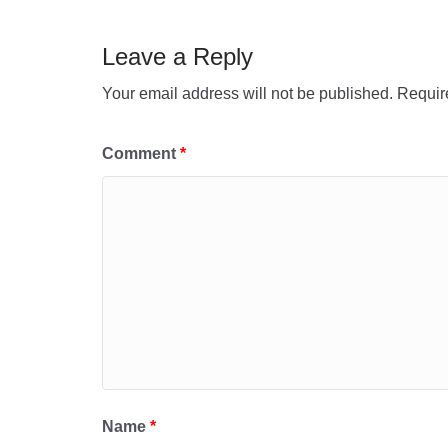
o
p
o
p
Leave a Reply
k
Your email address will not be published.
Requir
Comment
*
Name
*