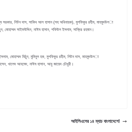
ম্য সরকার, লিটন দাস, সাকিব আল হাসান (সহ অধিনায়ক), মুশফিকুর রহীম, মাহমুদউল­া
িঠুন, মোহাম্মদ সাইফউদ্দিন, নাঈম হাসান, শফিউল ইসলাম, সাব্বির রহমান।
াম, মোহাম্মদ মিঠুন, মুমিনুল হক, মুশফিকুর রহীম, লিটন দাস, মাহমুদউল­া
হোসেন, খালেদ আহমেদ, নাঈম হাসান, আবু জায়েদ চৌধুরী।
আইপিএলের ১৪ ম্যাচ বাংলাদেশে!