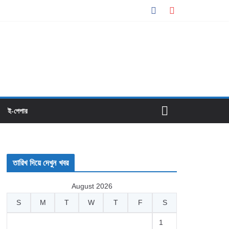
ই-পেপার
তারিখ দিয়ে দেখুন খবর
August 2026
S
M
T
W
T
F
S
1