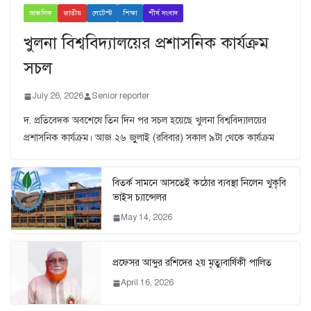
আঞ্চলিক
জাতীয়
লেটেস্ট
শিক্ষা
শীর্ষ সংবাদ
খুলনা বিশ্ববিদ্যালয়ের প্রশাসনিক কার্যক্রম
সচল
July 26, 2026
Senior reporter
দ. প্রতিবেদক অবশেষে তিন দিন পর সচল হয়েছে খুলনা বিশ্ববিদ্যালয়ের
প্রশাসনিক কার্যক্রম। আজ ২৬ জুুলাই (রবিবার) সকাল ৯টা থেকে কার্যক্রম
বিতর্ক সামনে আসতেই কঠোর ব্যবস্থা নিলেন খুকৃবি
ভাইস চ্যান্সেলর
May 14, 2026
প্রফেসর আব্দুর রশিদের ২য় মৃত্যুবার্ষিকী পালিত
April 16, 2026