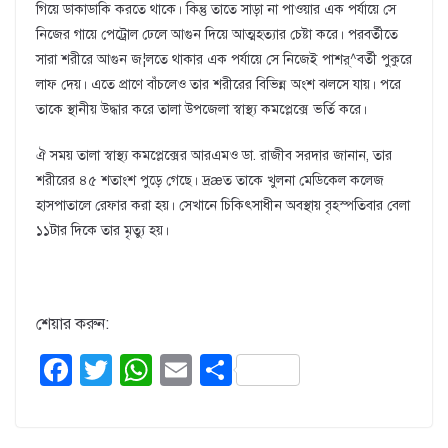
গিয়ে ডাকাডাকি করতে থাকে। কিন্তু তাতে সাড়া না পাওয়ার এক পর্যায়ে সে
নিজের গায়ে পেট্রোল ঢেলে আগুন দিয়ে আত্মহত্যার চেষ্টা করে। পরবর্তীতে
সারা শরীরে আগুন জ¦লতে থাকার এক পর্যায়ে সে নিজেই পাশর্^বর্তী পুকুরে
লাফ দেয়। এতে প্রাণে বাঁচলেও তার শরীরের বিভিন্ন অংশ ঝলসে যায়। পরে
তাকে স্থানীয় উদ্ধার করে তালা উপজেলা স্বাস্থ্য কমপ্লেক্সে ভর্তি করে।
ঐ সময় তালা স্বাস্থ্য কমপ্লেক্সের আরএমও ডা. রাজীব সরদার জানান, তার
শরীরের ৪৫ শতাংশ পুড়ে গেছে। দ্রæত তাকে খুলনা মেডিকেল কলেজ
হাসপাতালে রেফার করা হয়। সেখানে চিকিৎসাধীন অবস্থায় বৃহস্পতিবার বেলা
১১টার দিকে তার মৃত্যু হয়।
শেয়ার করুন:
F
T
W
E
S
a
wi
h
m
h
c
tt
at
ail
ar