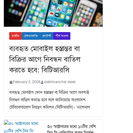
জাতীয়
টেকনোলজি
লেটেস্ট
শীর্ষ সংবাদ
ব্যবহৃত মোবাইল হস্তান্তর বা
বিক্রির আগে নিবন্ধন বাতিল
করতে হবে: বিটিআরসি
February 3, 2026
dakhinanchal desk
ব্যবহৃত মোবাইল ফোন হস্তান্তর বা বিক্রির আগে অবশ্যই
নিবন্ধন বাতিল করতে হবে বলে জানিয়েছে বাংলাদেশ
টেলিযোগাযোগ নিয়ন্ত্রণ কমিশন (বিটিআরসি)। ‘ন্যাশনাল
৩০ অক্টোবরের মধ্যে ১০টির বেশি
সিম ডি-রেজিস্টার করার নির্দেশ