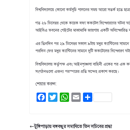
বিশ্ববিদ্যালয়ে কোনো কর্মসূচি পালনের সময় আরো সতর্ক হতে ছাত্
গত ২৬ ডিসেম্বর থেকে কয়েক দফা ককটেল বিস্ফোরণের ঘটনা ঘটেছে
আইবিএ ভবনের গেইটের মাঝামাঝি জায়গায় একটি অবিস্ফোরিত ককট
এর তিনদিন পর ২৯ ডিসেম্বর সকাল ৯টায় মধুর ক্যান্টিনের সাম
পরদিন ফের মধুর ক্যান্টিনের সামনে দুটি ককটেলের বিস্ফোরণ ঘটা
বিশ্ববিদ্যালয় কর্তৃপক্ষ এবং আইনশৃঙ্খলা বাহিনী একের পর এক 
সংগঠনগুলো এজন্য পরস্পরের প্রতি সন্দেহ প্রকাশ করছে।
শেয়ার করুন:
F
T
W
E
S
a
wi
h
m
h
c
tt
at
ail
ar
e
er
s
e
টুঙ্গিপাড়ায় বঙ্গবন্ধুর সমাধিতে তিন সচিবের শ্রদ্ধা