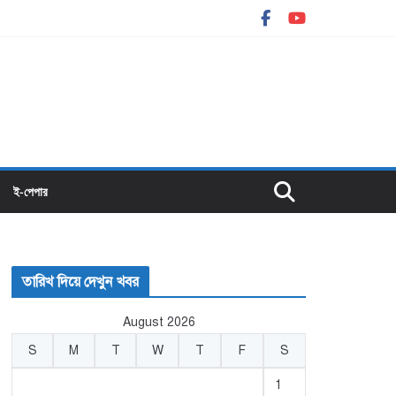
ই-পেপার
তারিখ দিয়ে দেখুন খবর
August 2026
S
M
T
W
T
F
S
1