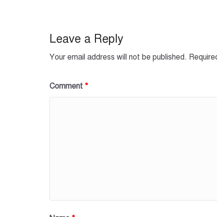
b
A
o
p
o
p
Leave a Reply
k
Your email address will not be published.
Require
Comment
*