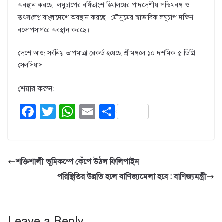
অবস্থান করছে। লঘুচাপের বর্ধিতাংশ হিমালয়ের পাদদেশীয় পশ্চিমবঙ্গ ও
তৎসংলগ্ন বাংলাদেশে অবস্থান করছে। মৌসুমের স্বাভাবিক লঘুচাপ দক্ষিণ
বঙ্গোপসাগরে অবস্থান করছে।
দেশে আজ সর্বনিম্ন তাপমাত্রা রেকর্ড হয়েছে শ্রীমঙ্গলে ১০ দশমিক ৫ ডিগ্রি
সেলসিয়াস।
শেয়ার করুন:
F
T
W
E
S
a
wi
h
m
h
c
tt
at
ail
ar
e
er
s
e
শক্তিশালী ভূমিকম্পে কেঁপে উঠল ফিলিপাইন
b
A
পরিস্থিতির উন্নতি হলে বাণিজ্যমেলা হবে : বাণিজ্যমন্ত্রী
o
p
o
p
Leave a Reply