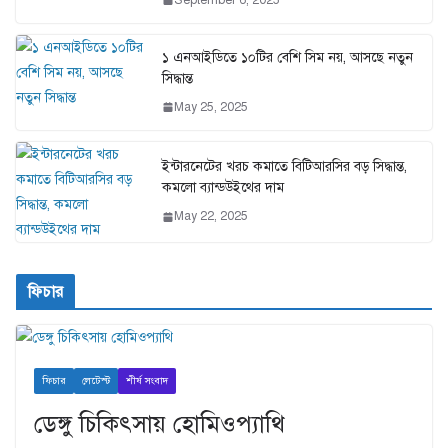
১ এনআইডিতে ১০টির বেশি সিম নয়, আসছে নতুন
সিদ্ধান্ত
May 25, 2025
ইন্টারনেটের খরচ কমাতে বিটিআরসির বড় সিদ্ধান্ত,
কমলো ব্যান্ডউইথের দাম
May 22, 2025
ফিচার
ফিচার
লেটেস্ট
শীর্ষ সংবাদ
ডেঙ্গু চিকিৎসায় হোমিওপ্যাথি