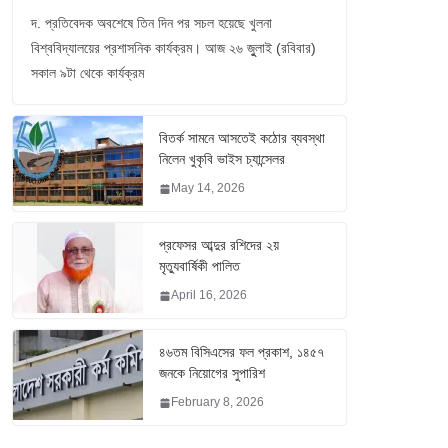
দ. প্রতিবেদক অবশেষে তিন দিন পর সচল হয়েছে খুলনা
বিশ্ববিদ্যালয়ের প্রশাসনিক কার্যক্রম। আজ ২৬ জুুলাই (রবিবার)
সকাল ৯টা থেকে কার্যক্রম
বিতর্ক সামনে আসতেই কঠোর ব্যবস্থা
নিলেন খুকৃবি ভাইস চ্যান্সেলর
May 14, 2026
প্রফেসর আব্দুর রশিদের ২য়
মৃত্যুবার্ষিকী পালিত
April 16, 2026
৪৬তম বিসিএসের ফল প্রকাশ, ১৪৫৭
জনকে নিয়োগের সুপারিশ
February 8, 2026