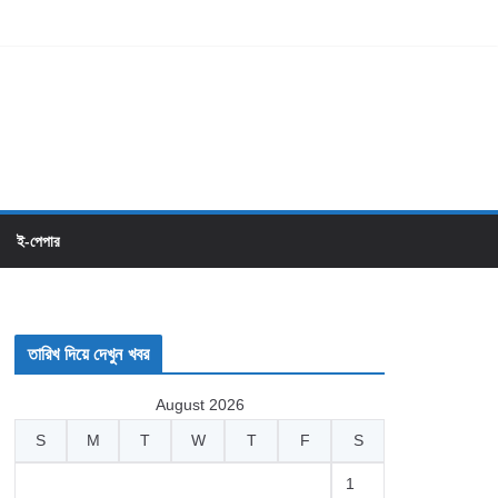
ই-পেপার
তারিখ দিয়ে দেখুন খবর
August 2026
S
M
T
W
T
F
S
1