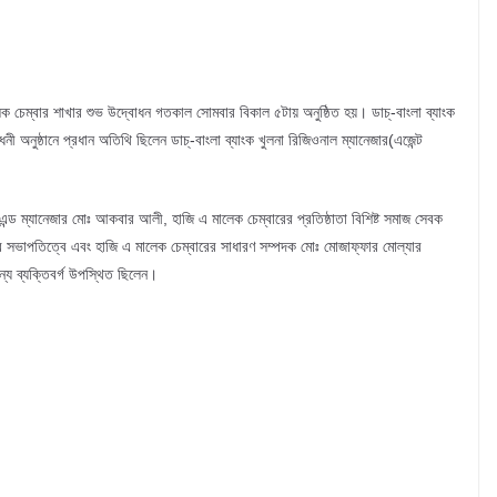
ালেক চেম্বার শাখার শুভ উদ্বোধন গতকাল সোমবার বিকাল ৫টায় অনুষ্ঠিত হয়। ডাচ্-বাংলা ব্যাংক
নী অনুষ্ঠানে প্রধান অতিথি ছিলেন ডাচ্-বাংলা ব্যাংক খুলনা রিজিওনাল ম্যানেজার(এজেন্ট
স এন্ড ম্যানেজার মোঃ আকবার আলী, হাজি এ মালেক চেম্বারের প্রতিষ্ঠাতা বিশিষ্ট সমাজ সেবক
 সভাপতিত্বে এবং হাজি এ মালেক চেম্বারের সাধারণ সম্পদক মোঃ মোজাফ্ফার মোল্যার
মান্য ব্যক্তিবর্গ উপস্থিত ছিলেন।