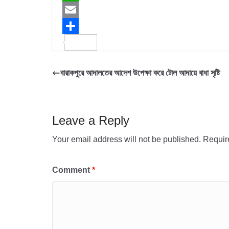
c
w
W
e
i
h
E
b
t
a
m
S
o
t
t
a
h
বারাকপুরে আদালতের আদেশ উপেক্ষা করে টোল আদায়ে বাধা সৃষ্টি
o
e
s
i
a
k
r
A
l
r
p
e
Leave a Reply
p
Your email address will not be published.
Requir
Comment
*