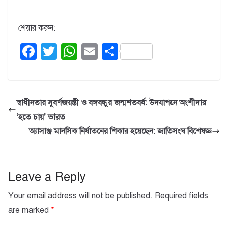
শেয়ার করুন:
F
T
W
E
S
a
wi
h
m
h
c
tt
at
ail
ar
e
er
s
e
স্বাধীনতার সুবর্ণজয়ন্তী ও বঙ্গবন্ধুর জন্মশতবর্ষ: উদযাপনে অংশীদার
b
A
‘হতে চায়’ ভারত
o
p
অ্যাসাঞ্জ মানসিক নির্যাতনের শিকার হয়েছেন: জাতিসংঘ বিশেষজ্ঞ
o
p
k
Leave a Reply
Your email address will not be published.
Required fields
are marked
*