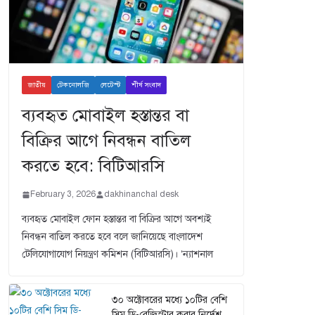
জাতীয়
টেকনোলজি
লেটেস্ট
শীর্ষ সংবাদ
ব্যবহৃত মোবাইল হস্তান্তর বা
বিক্রির আগে নিবন্ধন বাতিল
করতে হবে: বিটিআরসি
February 3, 2026
dakhinanchal desk
ব্যবহৃত মোবাইল ফোন হস্তান্তর বা বিক্রির আগে অবশ্যই
নিবন্ধন বাতিল করতে হবে বলে জানিয়েছে বাংলাদেশ
টেলিযোগাযোগ নিয়ন্ত্রণ কমিশন (বিটিআরসি)। ‘ন্যাশনাল
৩০ অক্টোবরের মধ্যে ১০টির বেশি
সিম ডি-রেজিস্টার করার নির্দেশ