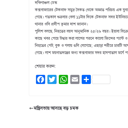
দক্ষিণাঞ্চল ডেস্ক
কক্সবাজারের টেকনাফ সমুদ্র সৈকত থেকে অজ্ঞাত পরিচয় এক যুবক
গেছে। গতকাল শুক্রবার বেলা ১১টার দিকে টেকনাফ সদর ইউনিয়নে
থানার ওসি প্রদীপ কুমার দাশ জানান।
পুলিশ বলছে, নিহতের বয়স আনুমানিক ২৫/২৬ বছর। ইয়াবা বিক্রেতা চক
কাছে খবর পেয়ে উদ্ধার করা লাশের পরনে কালো জিন্সের প্যান্ট ও 
নিহতের পেট, বুক ও গলায় গুলি লেগেছে; এছাড়া শরীরে চারটি 
গেছে। লাশ ময়নাতদন্তের জন্য কক্সবাজার সদর হাসপাতাল মর্গে 
শেয়ার করুন:
F
T
W
E
S
a
wi
h
m
h
c
tt
at
ail
ar
e
er
s
e
মন্ত্রিসভায় আসছে বড় চমক
b
A
o
p