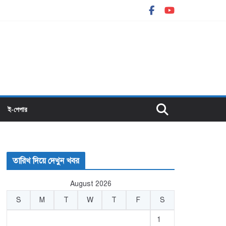
ই-পেপার
তারিখ দিয়ে দেখুন খবর
August 2026
S
M
T
W
T
F
S
1