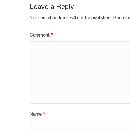
o
p
Leave a Reply
k
Your email address will not be published.
Require
Comment
*
Name
*