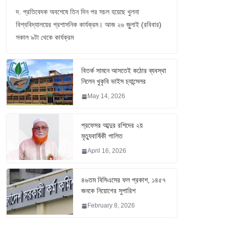
দ. প্রতিবেদক অবশেষে তিন দিন পর সচল হয়েছে খুলনা
বিশ্ববিদ্যালয়ের প্রশাসনিক কার্যক্রম। আজ ২৬ জুুলাই (রবিবার)
সকাল ৯টা থেকে কার্যক্রম
বিতর্ক সামনে আসতেই কঠোর ব্যবস্থা
নিলেন খুকৃবি ভাইস চ্যান্সেলর
May 14, 2026
প্রফেসর আব্দুর রশিদের ২য়
মৃত্যুবার্ষিকী পালিত
April 16, 2026
৪৬তম বিসিএসের ফল প্রকাশ, ১৪৫৭
জনকে নিয়োগের সুপারিশ
February 8, 2026