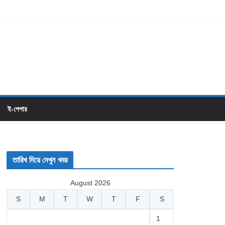
ই-পেপার
তারিখ দিয়ে দেখুন খবর
August 2026
S
M
T
W
T
F
S
1