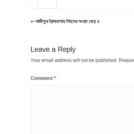
b
t
a
m
S
o
t
t
a
h
গাজীপুরে ট্রাকচাপায় নিহতের সংখ্যা বেড়ে ৪
o
e
s
i
a
k
r
A
l
r
p
e
Leave a Reply
p
Your email address will not be published.
Requir
Comment
*