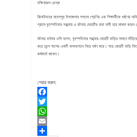
দক্ষিণাঞ্চল ডেস্ক
ঝিনাইদহের মহেশপুর উপজেলায় সপ্তম শ্রেণির এক শিক্ষার্থীকে ধর্ষণের
গ্রামে বৃহস্পতিবার সন্ধ্যায় এ ঘটনায় মেয়েটির বাবা বাদী হয়ে মামলা করে
ঘটনার বর্ননায় ওসি বলেন, বৃহস্পতিবার সন্ধ্যায় মেয়েটি বাড়ির সামনে দা
করে তুলে পাশের একটি কলাবাগানে নিয়ে ধর্ষণ করে। পরে মেয়েটি বাড়ি 
কর্মকর্তা জানান।
শেয়ার করুন:
F
a
T
c
w
W
e
i
h
E